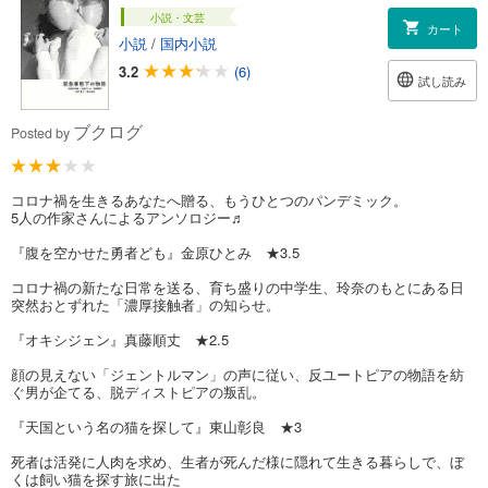
小説・文芸
カート
小説
/
国内小説
3.2
(6)
試し読み
ブクログ
Posted by
コロナ禍を生きるあなたへ贈る、もうひとつのパンデミック。
5人の作家さんによるアンソロジー♬
『腹を空かせた勇者ども』金原ひとみ ★3.5
コロナ禍の新たな日常を送る、育ち盛りの中学生、玲奈のもとにある日
突然おとずれた「濃厚接触者」の知らせ。
『オキシジェン』真藤順丈 ★2.5
顔の見えない「ジェントルマン」の声に従い、反ユートピアの物語を紡
ぐ男が企てる、脱ディストピアの叛乱。
『天国という名の猫を探して』東山彰良 ★3
死者は活発に人肉を求め、生者が死んだ様に隠れて生きる暮らしで、ぼ
くは飼い猫を探す旅に出た