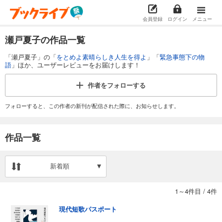
会員登録
ログイン
メニュー
瀬戸夏子の作品一覧
「瀬戸夏子」の「
をとめよ素晴らしき人生を得よ
」「
緊急事態下の物
語
」ほか、ユーザーレビューをお届けします！
作者を
フォローする
フォローすると、この作者の新刊が配信された際に、お知らせします。
作品一覧
新着順
1～4件目
/
4件
現代短歌パスポート