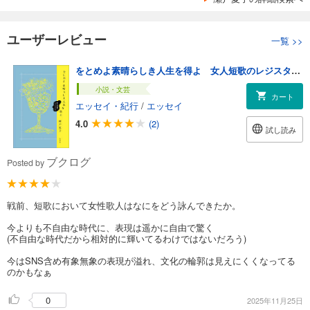
ユーザーレビュー
一覧
>>
をとめよ素晴らしき人生を得よ 女人短歌のレジスタンス
小説・文芸
カート
エッセイ・紀行
/
エッセイ
4.0
(2)
試し読み
ブクログ
Posted by
戦前、短歌において女性歌人はなにをどう詠んできたか。
今よりも不自由な時代に、表現は遥かに自由で驚く
(不自由な時代だから相対的に輝いてるわけではないだろう)
今はSNS含め有象無象の表現が溢れ、文化の輪郭は見えにくくなってる
のかもなぁ
0
2025年11月25日