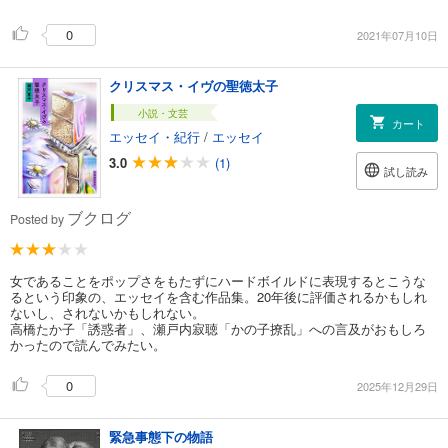
0
2021年07月10日
クリスマス・イヴの聖徳太子
小説・文芸
カート
エッセイ・紀行
/
エッセイ
3.0
(1)
試し読み
ブクログ
Posted by
女であることをポップさをもたずにハードボイルドに表現するとこうな
るという印象の、エッセイを含む作品集。20年後に評価されるかもしれ
ないし、されないかもしれない。
高橋たか子「誘惑者」、瀬戸内寂聴「かの子撩乱」への言及がおもしろ
かったので読んでみたい。
0
2025年12月29日
緊急事態下の物語