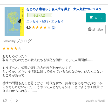
をとめよ素晴らしき人生を得よ 女人短歌のレジスタンス
小説・文芸
カート
エッセイ・紀行
/
エッセイ
4.0
(2)
試し読み
ブクログ
Posted by
おもしろかった〜
取り上げられたどの歌人たちも強烈な個性、そして人間関係……
もうずっと、短歌の楽しみ方が未だわからなくて、
というか、どういう情景に対して歌っているものなのか、ぴんとこない
ところがあって、
感性の問題もあると思うけど、時代を含め、共有できるものが少ないか
らかもしれないので、こうやって人となりを知ることでようやく鑑賞で
きるのかもしれない……
0
2025年10月29日