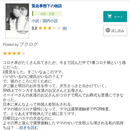
緊急事態下の物語
小説・文芸
カート
小説
/
国内小説
3.2
(6)
試し読み
ブクログ
Posted by
コロナ本がたくさん出てきたが、今まで読んだ中で1番コロナ禍という感
じだった。
2度見をした。すごいなぁこのママ。
パパがいるのに彼氏がいるの？え？
で、彼のところに行くために
夕ご飯と明日のお弁当を作って、夕方さっさと出かけていく。
SNS上でケンカする友達のお父さんとお母さん。
イーイーさんの友達のお父さんがコロナで死んでお葬式も普通にできな
かった。
日本に来んなよって外国人差別をされる。
ママの彼がコロナ陽性になって、ママは濃厚接触者でPCR検査。
で、とりあえず学校休んでと娘に言うママ。
日曜日はバスケの大会なのに。
よその男と遊んで濃厚接触したママのせいで全部ぶち壊される私の気持
ちは？
...続きを読む