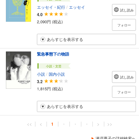
エッセイ・紀行
/
エッセイ
試し読み
4.0
2,090円 (税込)
フォロー
あらすじを表示する
緊急事態下の物語
小説・文芸
小説
/
国内小説
試し読み
3.2
1,815円 (税込)
フォロー
あらすじを表示する
<<
<
1
・
・
・
>
>>
瀬戸夏子の詳細検索へ