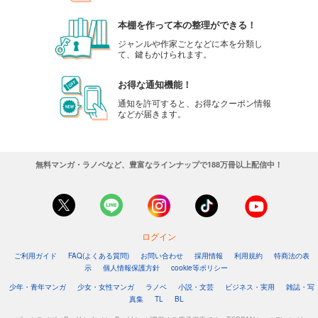
本棚を作って本の整理ができる！
ジャンルや作家ごとなどに本を分類し
て、鍵もかけられます。
お得な通知機能！
通知を許可すると、お得なクーポン情報
などが届きます。
無料マンガ・ラノベなど、豊富なラインナップで188万冊以上配信中！
ログイン
ご利用ガイド
FAQ(よくある質問)
お問い合わせ
採用情報
利用規約
特商法の表
示
個人情報保護方針
cookie等ポリシー
少年・青年マンガ
少女・女性マンガ
ラノベ
小説・文芸
ビジネス・実用
雑誌・写
真集
TL
BL