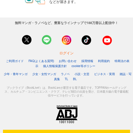
などが届きます。
無料マンガ・ラノベなど、豊富なラインナップで188万冊以上配信中！
ログイン
ご利用ガイド
FAQ(よくある質問)
お問い合わせ
採用情報
利用規約
特商法の表
示
個人情報保護方針
cookie等ポリシー
少年・青年マンガ
少女・女性マンガ
ラノベ
小説・文芸
ビジネス・実用
雑誌・写
真集
TL
BL
ブックライブ（BookLive!）は、BookLiveが運営する電子書店です。TOPPANホールディング
ス、カルチュア・コンビニエンス・クラブ、テレビ朝日の出資を受け、日本最大級の電子書籍配
信サービスを行っています。