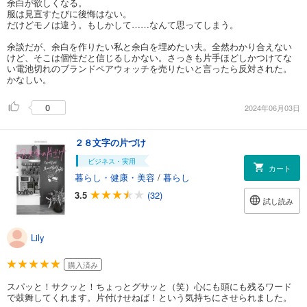
余白が欲しくなる。
服は見直すたびに後悔はない。
だけどモノは違う。もしかして……なんて思ってしまう。
余談だが、余白を作りたい私と余白を埋めたい夫。全然わかり合えない
けど、そこは個性だと信じるしかない。さっきも片手ほどしかつけてな
い電池切れのブランドペアウォッチを売りたいと言ったら反対された。
かなしい。
0
2024年06月03日
２８文字の片づけ
ビジネス・実用
カート
暮らし・健康・美容
/
暮らし
3.5
(32)
試し読み
Lily
購入済み
スパッと！サクッと！ちょっとグサッと（笑）心にも頭にも残るワード
で鼓舞してくれます。片付けせねば！という気持ちにさせられました。