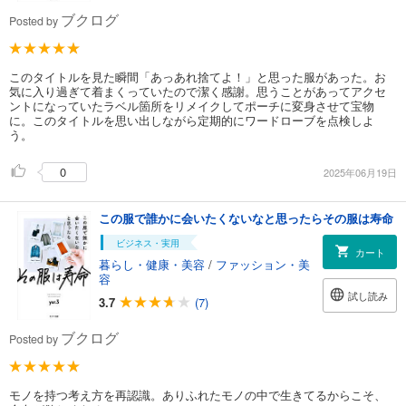
ブクログ
Posted by
このタイトルを見た瞬間「あっあれ捨てよ！」と思った服があった。お
気に入り過ぎて着まくっていたので潔く感謝。思うことがあってアクセ
ントになっていたラベル箇所をリメイクしてポーチに変身させて宝物
に。このタイトルを思い出しながら定期的にワードローブを点検しよ
う。
0
2025年06月19日
この服で誰かに会いたくないなと思ったらその服は寿命
ビジネス・実用
カート
暮らし・健康・美容
/
ファッション・美
容
試し読み
3.7
(7)
ブクログ
Posted by
モノを持つ考え方を再認識。ありふれたモノの中で生きてるからこそ、