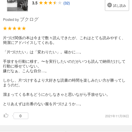
3.5
(32)
試し読み
ブクログ
Posted by
片づけ関係の本は今まで数々読んできたが、これはとても読みやすく、
簡潔にアドバイスしてくれる。
「片づけたい」は「変わりたい」。確かに…。
手放すを行動に移す。〜を実行したいのだがいつも読んで納得だけして
行動に移せていない。
嫌だなぁ、こんな自分…。
しかし、片づけするより大好きな読書の時間を楽しみたい方が勝ってし
まうのだ。
溜まってくる本もどうにかしなきゃと思いながら手放せない。
とりあえずは出番のない服を片づけようか…。
0
2021年11月06日