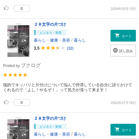
0
2024年05月15日
２８文字の片づけ
ビジネス・実用
カート
暮らし・健康・美容
/
暮らし
3.5
(32)
試し読み
ブクログ
Posted by
端的でキッパリと片付けについて悩んで停滞している自分に語りかけて
くれるので「よし！やるぞ！」って気力が漲って来ます！
0
2022年07月18日
２８文字の片づけ
ビジネス・実用
カート
暮らし・健康・美容
/
暮らし