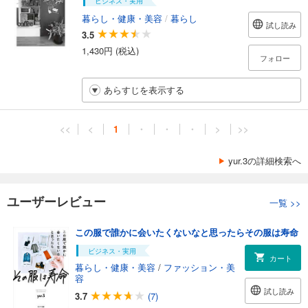
ビジネス・実用
暮らし・健康・美容
/
暮らし
試し読み
3.5
1,430円 (税込)
フォロー
あらすじを表示する
<<
<
1
・
・
・
>
>>
yur.3の詳細検索へ
ユーザーレビュー
一覧
>>
この服で誰かに会いたくないなと思ったらその服は寿命
ビジネス・実用
カート
暮らし・健康・美容
/
ファッション・美
容
試し読み
3.7
(7)