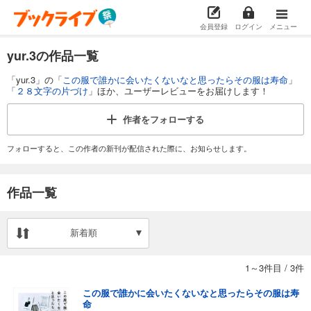
会員登録
ログイン
メニュー
yur.3の作品一覧
「yur.3」の「
この服で誰かに会いたくないなと思ったらその服は寿命
」
「
２８文字の片づけ
」ほか、ユーザーレビューをお届けします！
作者を
フォローする
フォローすると、この作者の新刊が配信された際に、お知らせします。
作品一覧
新着順
1～3件目
/
3件
この服で誰かに会いたくないなと思ったらその服は寿
命