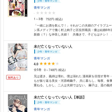
少年・青年マンガ
犬小夏［烏夜の轍］ ◆ナコラ［Red Sweets］
青年マンガ
-
1～3巻
752円 (税込)
「一緒にお酒を飲んで！」それがこの夫婦のアイラブユー
ン系メディアで働く村上絢子と区役所職員・優は結婚6年
新婚（？）な仲良し夫婦！ 共働きで、子どもはナシ！ 
レまくりだが、なんだかんだで“レス知らず”。そのヒケツ
愉しむ晩酌にアリ!? そんな2人の“飲むこと”への情熱は
未だ亡くなっていない人
周囲の同僚・夫婦をも幸せにしていく…。夜な夜な交わる
少年・青年マンガ
あまり会えないからこそドキドキが止まらない！ 愛とお
夫婦円満ほろ酔いコメディ、ここに開幕!!
青年マンガ
4.0
全5巻
0～748円 (税込)
兄は逝き、義姉は壊れ、僕は溺れた 漫画家を目指す青年・河原崎遥と、誰
無料あり
もが振り返る美女・河原崎繭子。 共に暮らし、毎夜、食
重ねる。しかし、二人は夫婦ではない。 繭子は、遥の義
なのだ。 心が壊れてしまった女と、それを知りながら関
――― ダメだとわかっていてもやめられない、禁断の関
未だ亡くなっていない人【単話】
ラブサスペンス。
少年・青年マンガ
青年マンガ