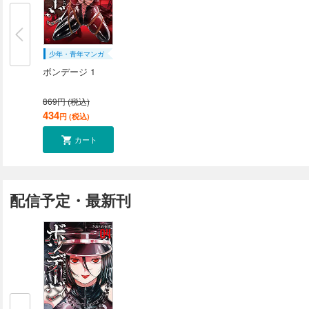
少年・青年マンガ
ボンデージ 1
869円 (税込)
434
円 (税込)
カート
配信予定・最新刊