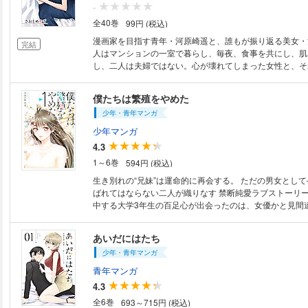
-
全40巻
99円 (税込)
漫画家を目指す青年・河原崎遥と、誰もが振り返る美女・
完結
人はマンションの一室で暮らし、毎夜、食事を共にし、肌
し、二人は夫婦ではない。心が壊れてしまった女性と、そ
関係を続ける青年―――ダメだとわかっていてもやめられ
係を描いたラブサスペンス。
僕たちは繁殖をやめた
少年・青年マンガ
少年マンガ
4.3
1～6巻
594円 (税込)
生き別れの“兄妹”は運命的に再会する。 ただの男女として
ばれてはならない二人が織りなす 禁断純愛ラブストーリー!! 映画制作
中する大学3年生の百足心が出会ったのは、女優かと見間
人・大迫瞳。彼女はなんと心が通う大学の新入生だった。
込んだ彼女は、心と同じ映画研究会に所属し次第に惹かれ
あいだにはたち
が、二人は知る由もなかった。恋に落ちた相手が、血の繋が
少年・青年マンガ
あるということを──。許されざる恋が始まる。
青年マンガ
4.3
全6巻
693～715円 (税込)