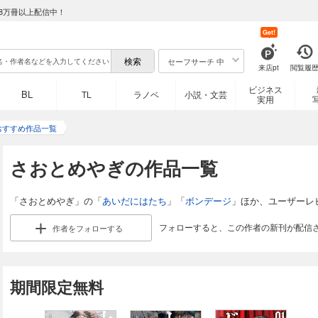
8万冊以上配信中！
Get!
セーフサーチ 中
来店pt
閲覧履
ビジネス
BL
TL
ラノベ
小説・文芸
実用
おすすめ作品一覧
さおとめやぎの作品一覧
「さおとめやぎ」の「
あいだにはたち
」「
ボンデージ
」ほか、ユーザーレ
フォローすると、この作者の新刊が配信
作者を
フォローする
期間限定無料