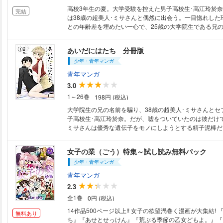
高校3年生の夏。大学受験を控えた男子高校生･高江玲於奈
完結
は38歳の超美人･ミサさんと偶然に出会う。一目惚れした
との年齢差を埋めたい一心で、25歳の大学院生である兄
まう。彼女もまた秘密を抱えているとも知らずに……。歳
ら始まるラブサスペンス、開幕!
あいだにはたち 分冊版
少年・青年マンガ
青年マンガ
3.0
1～26巻
198円 (税込)
大学院生の兄の名前を騙り、38歳の超美人･ミサさんとセ
子高校生･高江玲於奈。だが、嘘をついていたのは彼だけ
ミサさんは優秀な遺伝子をモノにしようとする精子泥棒だ
ミサさんの目的に気づく訳もない玲於奈に、兄バレの危機
んの昔の男(?)出現と、次々に難題が振りかかる……! 歳の
女子の業（ごう）特集～試し読み無料パック
が重なるラブ･テラー!【第1話収録】
少年・青年マンガ
青年マンガ
2.3
全1巻
0円 (税込)
14作品500ページ以上!! 女子の欲望渦巻く漫画が大集結!
無料あり
ち』『あせとせっけん』『荒ぶる季節の乙女どもよ。』『1