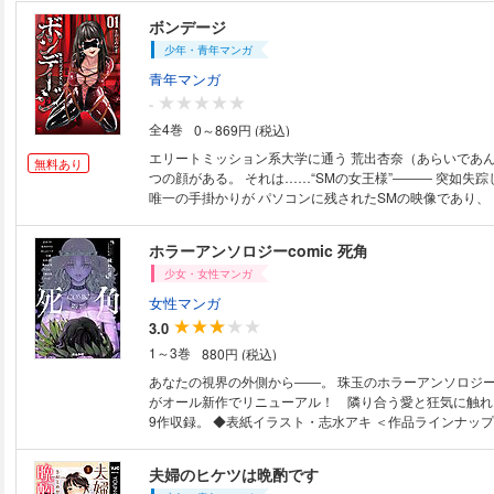
ボンデージ
少年・青年マンガ
青年マンガ
-
全4巻
0～869円 (税込)
エリートミッション系大学に通う 荒出杏奈（あらいであ
無料あり
つの顔がある。 それは……“SMの女王様”――― 突如失踪した姉・絵留の
唯一の手掛かりが パソコンに残されたSMの映像であり、
込んだのだ。 そしてある日、有力な情報を得る。 SM嬢を巡り、様々な権
力者や裏社会の人間が関与する 闇のイベントに姉がいると……。
ホラーアンソロジーcomic 死角
世界の更なる深淵に一人の女子大生が潜入する！！ 戦慄の
少女・女性マンガ
開幕！！
女性マンガ
3.0
1～3巻
880円 (税込)
あなたの視界の外側から――。 珠玉のホラーアンソロジー「c
がオール新作でリニューアル！ 隣り合う愛と狂気に触れ
9作収録。 ◆表紙イラスト・志水アキ ＜作品ラインナップ
志水アキ［女の霊がついてくる］ ◆松本あやか［薔薇に大
じぺす［初奇奇怪怪恋］ ◆一宮幽［セイレーンの泣き声］
夫婦のヒケツは晩酌です
［残りび］ ◆井上まい［テノヒラ］ ◆天海杏菜［わたし