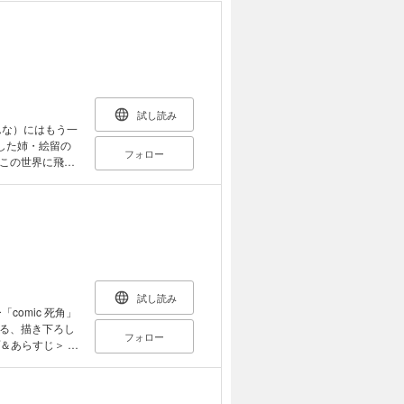
試し読み
んな）にはもう一
フォロー
 この世界に飛び
 異質な
SMサスペンス
試し読み
omic 死角」
る、描き下ろし
フォロー
＆あらすじ＞ ◆
樹］ ◆あらふ
 ◆北屋けけ
の不可欠］ ◆藪