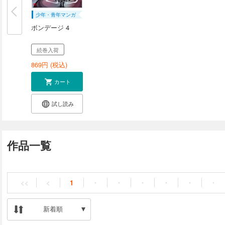
少年・青年マンガ
ボンデージ 4
続巻入荷
869
円 (税込)
カート
試し読み
作品一覧
<<
<
1
・
・
・
・
・
・
新着順