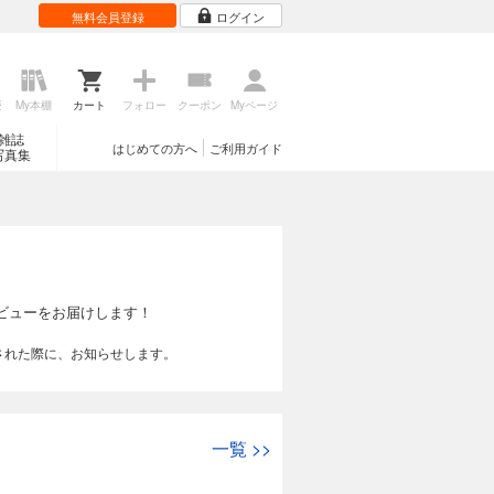
無料会員登録
ログイン
歴
My本棚
カート
フォロー
クーポン
Myページ
雑誌
はじめての方へ
ご利用ガイド
写真集
ビューをお届けします！
された際に、お知らせします。
一覧
>>