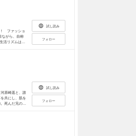
試し読み
！ ファッショ
目ながら、自称
フォロー
生活リズムはズ
は、毎晩自宅で
、マンネリに悩む
グラスと会話…
酒でつながる、
試し読み
事を共にし、肌を
フォロー
姉。死んだ兄の妻
係を続ける男
係を描いた未亡人