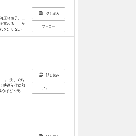
試し読み
河原崎繭子。二
を重ねる。しか
フォロー
れを知りながら
ない、禁断の関
試し読み
──。 決して結
に熱
フォロー
違うほどの美
心の脚本に惚れ
合っていく。だ
った“兄妹”で