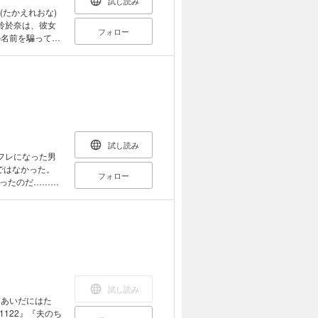
試し読み
(たかえれおな)
玲於奈は、彼女
フォロー
の名前を騙ってし
の差20歳、嘘か
試し読み
フレになった男
ではなかった。
フォロー
ったのだ……。
、そしてミサさ
差20歳、体と嘘
試し読み
 『あいだにはた
122』『夫のち