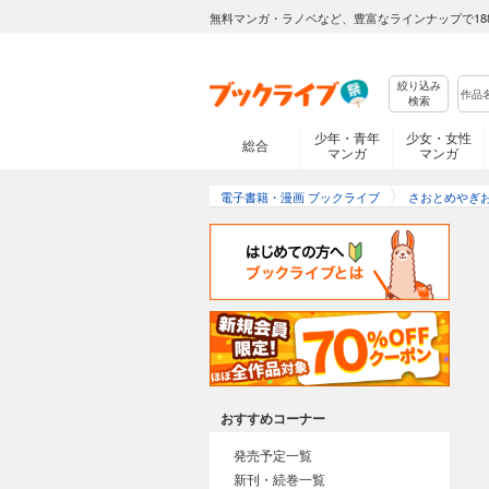
無料マンガ・ラノベなど、豊富なラインナップで18
絞り込み
検索
少年・青年
少女・女性
総合
マンガ
マンガ
電子書籍・漫画 ブックライブ
さおとめやぎ
おすすめコーナー
発売予定一覧
新刊・続巻一覧