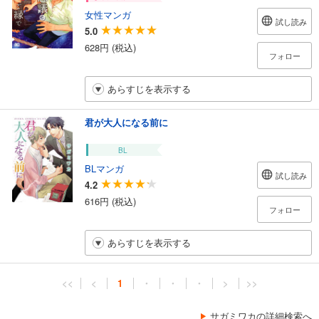
女性マンガ
試し読み
5.0
628円 (税込)
フォロー
あらすじを表示する
君が大人になる前に
BL
BLマンガ
試し読み
4.2
616円 (税込)
フォロー
あらすじを表示する
<<
<
1
・
・
・
>
>>
サガミワカの詳細検索へ