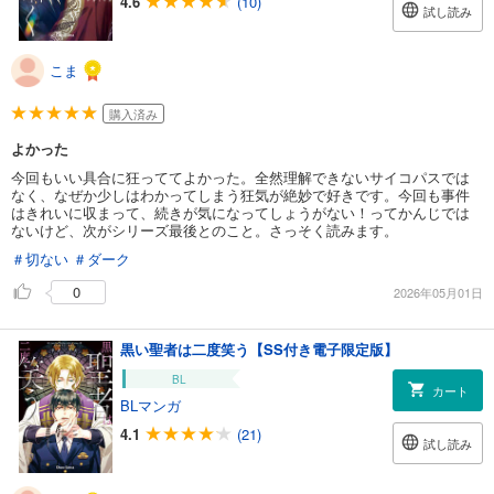
4.6
(10)
試し読み
こま
購入済み
よかった
今回もいい具合に狂っててよかった。全然理解できないサイコパスでは
なく、なぜか少しはわかってしまう狂気が絶妙で好きです。今回も事件
はきれいに収まって、続きが気になってしょうがない！ってかんじでは
ないけど、次がシリーズ最後とのこと。さっそく読みます。
＃切ない
＃ダーク
0
2026年05月01日
黒い聖者は二度笑う【SS付き電子限定版】
BL
カート
BLマンガ
4.1
(21)
試し読み