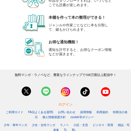
作品をダウンロードすれば、いつでもど
こでも読書が楽しめます。
本棚を作って本の整理ができる！
ジャンルや作家ごとなどに本を分類し
て、鍵もかけられます。
お得な通知機能！
通知を許可すると、お得なクーポン情報
などが届きます。
無料マンガ・ラノベなど、豊富なラインナップで188万冊以上配信中！
ログイン
ご利用ガイド
FAQ(よくある質問)
お問い合わせ
採用情報
利用規約
特商法の表
示
個人情報保護方針
cookie等ポリシー
少年・青年マンガ
少女・女性マンガ
ラノベ
小説・文芸
ビジネス・実用
雑誌・写
真集
TL
BL