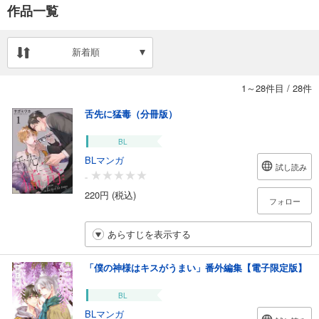
作品一覧
新着順
1～28件目
/
28件
舌先に猛毒（分冊版）
BL
BLマンガ
試し読み
-
220円 (税込)
フォロー
あらすじを表示する
「僕の神様はキスがうまい」番外編集【電子限定版】
BL
BLマンガ