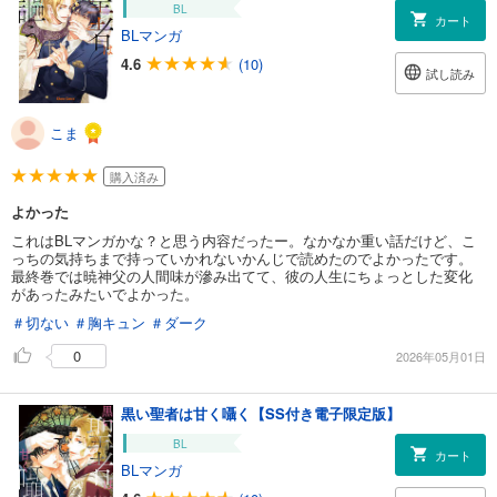
BL
カート
BLマンガ
4.6
(10)
試し読み
こま
購入済み
よかった
これはBLマンガかな？と思う内容だったー。なかなか重い話だけど、こ
っちの気持ちまで持っていかれないかんじで読めたのでよかったです。
最終巻では暁神父の人間味が滲み出てて、彼の人生にちょっとした変化
があったみたいでよかった。
＃切ない
＃胸キュン
＃ダーク
0
2026年05月01日
黒い聖者は甘く囁く【SS付き電子限定版】
BL
カート
BLマンガ