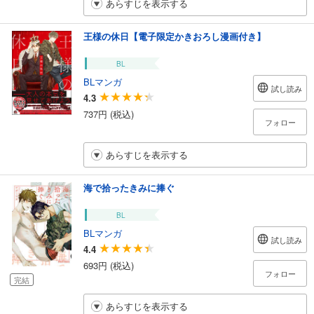
あらすじを表示する
王様の休日【電子限定かきおろし漫画付き】
BL
BLマンガ
試し読み
4.3
737円 (税込)
フォロー
あらすじを表示する
海で拾ったきみに捧ぐ
BL
BLマンガ
試し読み
4.4
693円 (税込)
フォロー
完結
あらすじを表示する