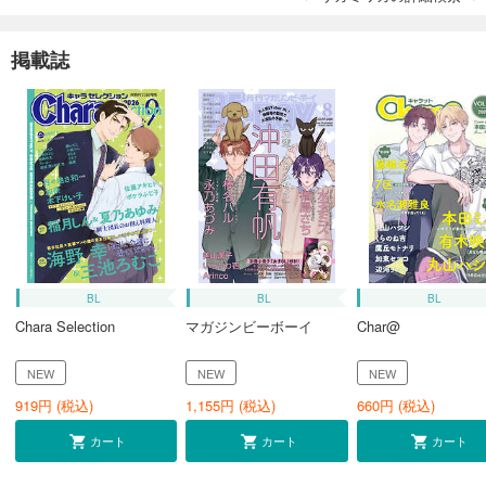
掲載誌
BL
BL
BL
Chara Selection
マガジンビーボーイ
Char@
NEW
NEW
NEW
919
円 (税込)
1,155
円 (税込)
660
円 (税込)
カート
カート
カート