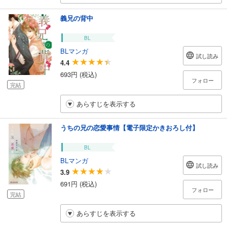
義兄の背中
BL
BLマンガ
試し読み
4.4
693円 (税込)
フォロー
完結
あらすじを表示する
うちの兄の恋愛事情【電子限定かきおろし付】
BL
BLマンガ
試し読み
3.9
691円 (税込)
フォロー
完結
あらすじを表示する