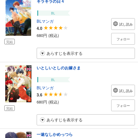
キラキラの日々
BL
BLマンガ
試し読み
4.0
680円 (税込)
フォロー
完結
あらすじを表示する
いとしいとしのお嫁さま
BL
BLマンガ
試し読み
3.6
680円 (税込)
フォロー
完結
あらすじを表示する
一途なしかめっつら