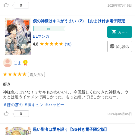
0
2026年07月16日
僕の神様はキスがうまい（2）【おまけ付き電子限定版】
BL
カート
BLマンガ
4.8
(10)
試し読み
こま
購入済み
好き
神様色っぽいな！ミサキもかわいいし、今回新しく出てきた神様も、ウ
カとは違うイケメンで楽しかった。もっと続いてほしかったなー。
＃ほのぼの
＃胸キュン
＃ハッピー
0
2026年05月05日
黒い聖者は愛を謳う【SS付き電子限定版】