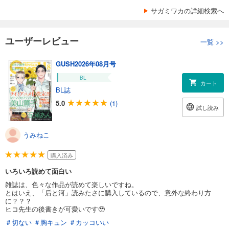
サガミワカの詳細検索へ
ユーザーレビュー
一覧
>>
GUSH2026年08月号
BL
カート
BL誌
5.0
(1)
試し読み
うみねこ
購入済み
いろいろ読めて面白い
雑誌は、色々な作品が読めて楽しいですね。
とはいえ、「后と河」読みたさに購入しているので、意外な終わり方
に？？？
ヒコ先生の後書きが可愛いです🥹
＃切ない
＃胸キュン
＃カッコいい