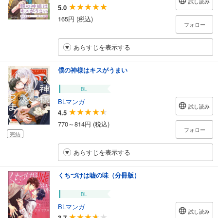
試し読み
5.0
165円 (税込)
フォロー
あらすじを表示する
僕の神様はキスがうまい
BL
BLマンガ
試し読み
4.5
770～814円 (税込)
フォロー
完結
あらすじを表示する
くちづけは嘘の味（分冊版）
BL
BLマンガ
試し読み
3.7