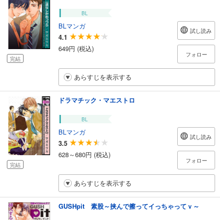
BL
BLマンガ
試し読み
4.1
649円 (税込)
フォロー
完結
あらすじを表示する
ドラマチック・マエストロ
BL
BLマンガ
試し読み
3.5
628～680円 (税込)
フォロー
完結
あらすじを表示する
GUSHpit 素股～挟んで擦ってイっちゃってｖ～