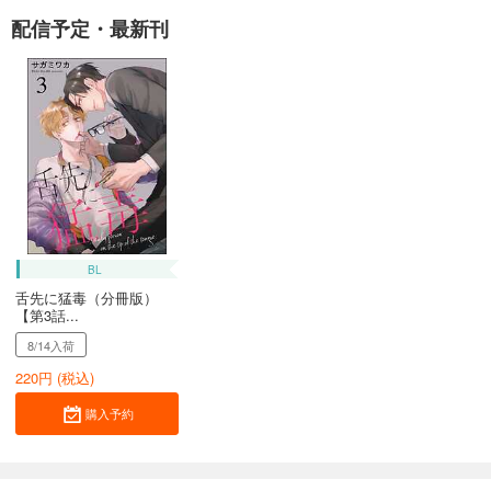
配信予定・最新刊
BL
舌先に猛毒（分冊版）
【第3話...
8/14入荷
220
円 (税込)
購入予約