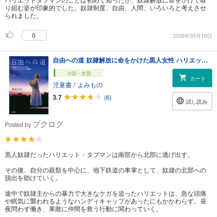
り組む姿が印象的でした。奴隷制度、自由、人間、いろいろと考えさせ
られました。
0
2026年03月10日
自由への道 奴隷解放に命をかけた黒人女性 ハリエット・タブマンの物語
小説・文芸
カート
児童書
/
よみもの
3.7
(6)
試し読み
ブクログ
Posted by
黒人奴隷だったハリエット・タブマンは南部から北部に逃げ出す。
その後、自分の親類を中心に、地下鉄道の車掌として、奴隷の北部への
脱出を助けていく。
途中で奴隷主からの暴力で大きなケガを追ったハリエットは、急な頭痛
や眠気に襲われるようなハンディキャップがあったにもかかわらず、昼
夜問わず働き、果敢に仲間を救う行動に関わっていく。