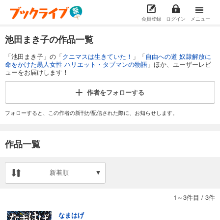
会員登録
ログイン
メニュー
池田まき子の作品一覧
「池田まき子」の「
クニマスは生きていた！
」「
自由への道 奴隷解放に
命をかけた黒人女性 ハリエット・タブマンの物語
」ほか、ユーザーレビ
ューをお届けします！
作者を
フォローする
フォローすると、この作者の新刊が配信された際に、お知らせします。
作品一覧
新着順
1～3件目
/
3件
なまはげ