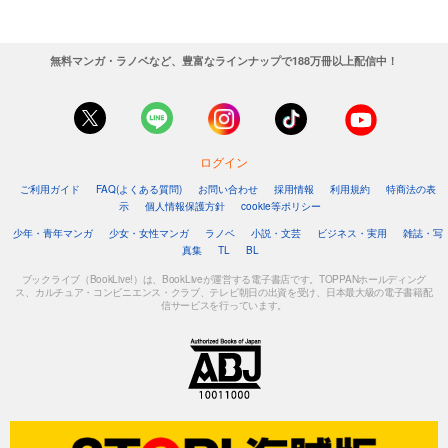
無料マンガ・ラノベなど、豊富なラインナップで188万冊以上配信中！
ログイン
ご利用ガイド
FAQ(よくある質問)
お問い合わせ
採用情報
利用規約
特商法の表
示
個人情報保護方針
cookie等ポリシー
少年・青年マンガ
少女・女性マンガ
ラノベ
小説・文芸
ビジネス・実用
雑誌・写
真集
TL
BL
ブックライブ（BookLive!）は、BookLiveが運営する電子書店です。TOPPANホールディング
ス、カルチュア・コンビニエンス・クラブ、テレビ朝日の出資を受け、日本最大級の電子書籍配
信サービスを行っています。