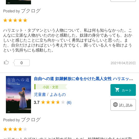
ブクログ
Posted by
ハリエット・タブマンという人物について、私は何も知らなかった。こ
んなに立派な人物がいたのかと感動した。奴隷の身分であっても、おか
しいと感じたことに立ち向かっていく勇気はすばらしいと思った。ま
た、自分だけよければという考え方でなく、困っている人々を助けよう
という気持ちにも感動した。
0
2021年04月20日
自由への道 奴隷解放に命をかけた黒人女性 ハリエット・タブマンの物語
小説・文芸
カート
児童書
/
よみもの
3.7
(6)
試し読み
ブクログ
Posted by
ハリエットタブマンのことは初めて知ったが、奴隷解放に命をかけて取