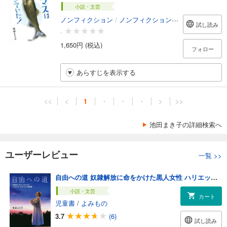
小説・文芸
ノンフィクション
/
ノンフィクション・ドキュメンタリー
試し読み
-
1,650円 (税込)
フォロー
あらすじを表示する
<<
<
1
・
・
・
>
>>
池田まき子の詳細検索へ
ユーザーレビュー
一覧
>>
自由への道 奴隷解放に命をかけた黒人女性 ハリエット・タブマンの物語
小説・文芸
カート
児童書
/
よみもの
3.7
(6)
試し読み