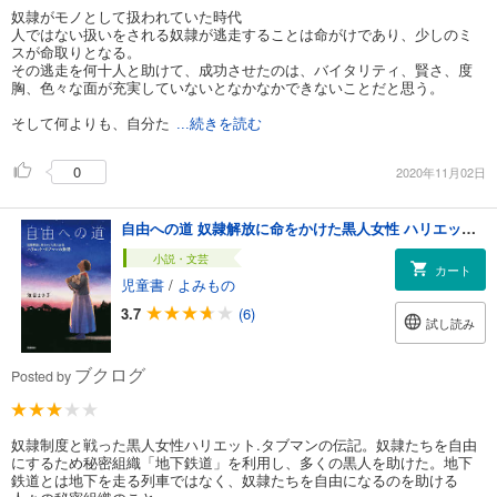
奴隷がモノとして扱われていた時代
人ではない扱いをされる奴隷が逃走することは命がけであり、少しのミ
スが命取りとなる。
その逃走を何十人と助けて、成功させたのは、バイタリティ、賢さ、度
胸、色々な面が充実していないとなかなかできないことだと思う。
そして何よりも、自分た
...続きを読む
0
2020年11月02日
自由への道 奴隷解放に命をかけた黒人女性 ハリエット・タブマンの物語
小説・文芸
カート
児童書
/
よみもの
3.7
(6)
試し読み
ブクログ
Posted by
奴隷制度と戦った黒人女性ハリエット.タブマンの伝記。奴隷たちを自由
にするため秘密組織「地下鉄道」を利用し、多くの黒人を助けた。地下
鉄道とは地下を走る列車ではなく、奴隷たちを自由になるのを助ける