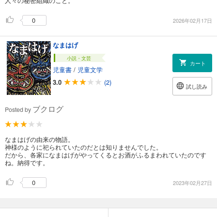
人々の秘密組織のこと。
0
2026年02月17日
なまはげ
小説・文芸
カート
児童書
/
児童文学
3.0
(2)
試し読み
ブクログ
Posted by
なまはげの由来の物語。
神様のように祀られていたのだとは知りませんでした。
だから、各家になまはげがやってくるとお酒がふるまわれていたのです
ね。納得です。
0
2023年02月27日