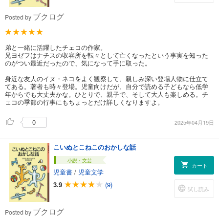
ブクログ
Posted by
弟と一緒に活躍したチェコの作家。
兄ヨゼフはナチスの収容所を転々として亡くなったという事実を知った
のがつい最近だったので、気になって手に取った。
身近な友人のイヌ・ネコをよく観察して、親しみ深い登場人物に仕立て
てある。著者も時々登場。児童向けだが、自分で読める子どもなら低学
年からでも大丈夫かな。ひとりで、親子で、そして大人も楽しめる。チ
ェコの季節の行事にもちょっとだけ詳しくなりますよ。
0
2025年04月19日
こいぬとこねこのおかしな話
小説・文芸
カート
児童書
/
児童文学
3.9
(9)
試し読み
ブクログ
Posted by