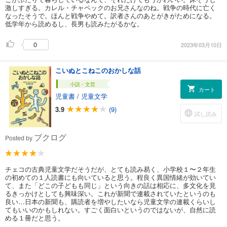
激しすぎる。カレル・チャペックのお兄さんなのね。戦争の時代に亡く
なったそうで。ほんと戦争やめて。訳者さんのあとがきがためになる。
低学年から読めるし、長男も読みたがるかな。
0
2023年03月10日
こいぬとこねこのおかしな話
小説・文芸
カート
児童書
/
児童文学
3.9
(9)
試し読み
ブクログ
Posted by
チェコの古典児童文学だそうだが、とても読み易く、小学校１〜２年生
の初めての１人読書にも向いていると思う。程良く異国情緒が効いてい
て、また「どこの子どもも同じ」という向きの話は相応に、多文化を見
るきっかけとしても興味深い。これが新聞で連載されていたというのも
良い…日本の新聞も、購読者を増やしたいなら児童文学の連載くらいし
てもいいのかもしれない。すごく面白いというのではないが、自然に読
める１冊だと思う。