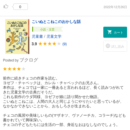
0
2022年12月26日
こいぬとこねこのおかしな話
小説・文芸
カート
児童書
/
児童文学
3.9
(9)
試し読み
ブクログ
Posted by
前作に続きチェコの作家を読む。
ヨゼフ・チャペックは、カレル・チャペックのお兄さん。
本作は、チェコでは一家に一冊あると言われるほど、長く読みつがれて
きた児童文学の古典だそうだ。
これも前作のラダ同様、ヨゼフが娘に語り聞かせた物語。
こいぬとこねこは、人間の大人と同じようにやりたいと思っているが、
なかなかできないことから、おもしろさが生まれる。
チェコの風習や美味しいもの(マザネツ、ヴァノーチカ、コラーチ)なども
書かれていて興味深い。
チェコの子どもたちには生活の一部、身近なおはなしなのでしょう。