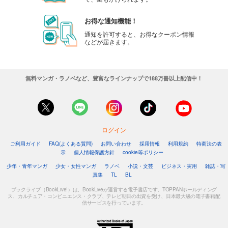
お得な通知機能！
通知を許可すると、お得なクーポン情報
などが届きます。
無料マンガ・ラノベなど、豊富なラインナップで188万冊以上配信中！
ログイン
ご利用ガイド
FAQ(よくある質問)
お問い合わせ
採用情報
利用規約
特商法の表
示
個人情報保護方針
cookie等ポリシー
少年・青年マンガ
少女・女性マンガ
ラノベ
小説・文芸
ビジネス・実用
雑誌・写
真集
TL
BL
ブックライブ（BookLive!）は、BookLiveが運営する電子書店です。TOPPANホールディング
ス、カルチュア・コンビニエンス・クラブ、テレビ朝日の出資を受け、日本最大級の電子書籍配
信サービスを行っています。