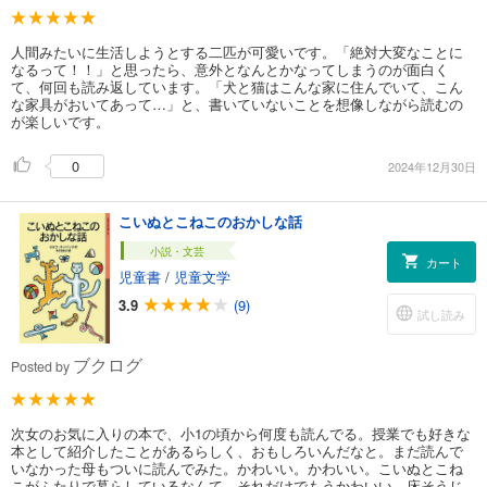
人間みたいに生活しようとする二匹が可愛いです。「絶対大変なことに
なるって！！」と思ったら、意外となんとかなってしまうのが面白く
て、何回も読み返しています。「犬と猫はこんな家に住んでいて、こん
な家具がおいてあって…」と、書いていないことを想像しながら読むの
が楽しいです。
0
2024年12月30日
こいぬとこねこのおかしな話
小説・文芸
カート
児童書
/
児童文学
3.9
(9)
試し読み
ブクログ
Posted by
次女のお気に入りの本で、小1の頃から何度も読んでる。授業でも好きな
本として紹介したことがあるらしく、おもしろいんだなと。まだ読んで
いなかった母もついに読んでみた。かわいい。かわいい。こいぬとこね
こがふたりで暮らしているなんて、それだけでもうかわいい。床そうじ