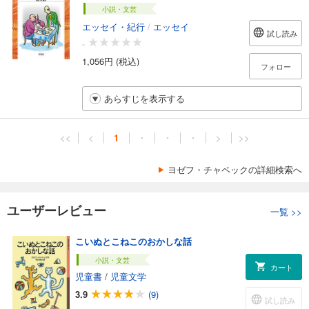
小説・文芸
エッセイ・紀行
/
エッセイ
試し読み
-
1,056円 (税込)
フォロー
あらすじを表示する
<<
<
1
・
・
・
>
>>
ヨゼフ・チャペックの詳細検索へ
ユーザーレビュー
一覧
>>
こいぬとこねこのおかしな話
小説・文芸
カート
児童書
/
児童文学
3.9
(9)
試し読み