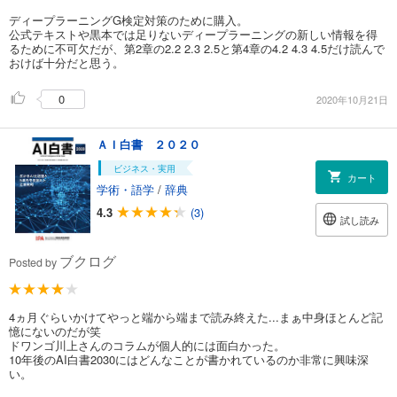
ディープラーニングG検定対策のために購入。
公式テキストや黒本では足りないディープラーニングの新しい情報を得
るために不可欠だが、第2章の2.2 2.3 2.5と第4章の4.2 4.3 4.5だけ読んで
おけば十分だと思う。
0
2020年10月21日
ＡＩ白書 ２０２０
ビジネス・実用
カート
学術・語学
/
辞典
4.3
(3)
試し読み
ブクログ
Posted by
4ヵ月ぐらいかけてやっと端から端まで読み終えた...まぁ中身ほとんど記
憶にないのだが笑
ドワンゴ川上さんのコラムが個人的には面白かった。
10年後のAI白書2030にはどんなことが書かれているのか非常に興味深
い。