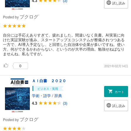
4.3
(3)
試し読み
ブクログ
Posted by
自分には手応えありすぎて、疲れました。間違いなく良書。AI実装に向
けた実証実験が進み、スタートアップエコシステムが整備されつつある
一方で、AI導入予定なし、と回答した自治体や企業が多いですね。使い
方、何ができるかわからない、というのが大半の理由。勉強せねばなり
ませんね、私もですが。
0
2021年02月14日
ＡＩ白書 ２０２０
ビジネス・実用
カート
学術・語学
/
辞典
4.3
(3)
試し読み
ブクログ
Posted by