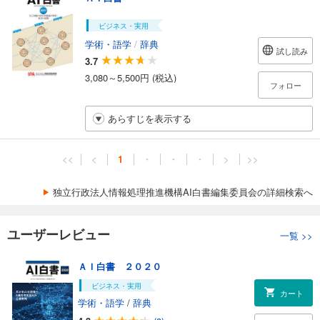
ビジネス・実用
学術・語学
/
辞典
試し読み
3.7
3,080～5,500円 (税込)
フォロー
あらすじを表示する
<<
<
1
・
・
・
>
>>
独立行政法人情報処理推進機構AI白書編集委員会の詳細検索へ
ユーザーレビュー
一覧
>>
ＡＩ白書 ２０２０
ビジネス・実用
カート
学術・語学
/
辞典