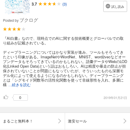
3.7
(3)
試し読み
ブクログ
Posted by
『AI白書』なので、現時点でのAIに関する技術概要とグローバルでの取
り組みが記載されている。
ディープラーニングについてはかなり実装が進み、ツールもそろってき
たという印象がある。ImageNetやWordNet、MNIST、word2vecなどオー
プンデータもそろってきているのかもしれない。語彙データやWebのLOD
化(Linked Open Data)という話はおもしろい。AIは精度や暴走の防止が担
保されていないことが問題にもなっていたが、そういったものも深層モ
デル化によって使えるようになるのかもしれない。ディープラーニング
とは「シグモイド関数等の活性化関数を使って非線形性を入れ、多層に
構
...続きを読む
0
2019年01月21日
まるごと無料本！
激安セール