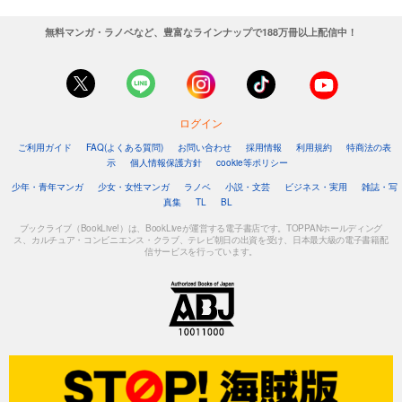
無料マンガ・ラノベなど、豊富なラインナップで188万冊以上配信中！
ログイン
ご利用ガイド
FAQ(よくある質問)
お問い合わせ
採用情報
利用規約
特商法の表
示
個人情報保護方針
cookie等ポリシー
少年・青年マンガ
少女・女性マンガ
ラノベ
小説・文芸
ビジネス・実用
雑誌・写
真集
TL
BL
ブックライブ（BookLive!）は、BookLiveが運営する電子書店です。TOPPANホールディング
ス、カルチュア・コンビニエンス・クラブ、テレビ朝日の出資を受け、日本最大級の電子書籍配
信サービスを行っています。