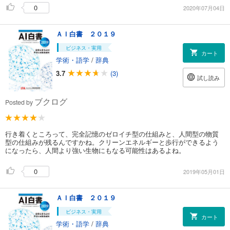
0
2020年07月04日
ＡＩ白書 ２０１９
ビジネス・実用
カート
学術・語学
/
辞典
3.7
(3)
試し読み
ブクログ
Posted by
行き着くところって、完全記憶のゼロイチ型の仕組みと、人間型の物質
型の仕組みが残るんですかね。クリーンエネルギーと歩行ができるよう
になったら、人間より強い生物にもなる可能性はあるよね。
0
2019年05月01日
ＡＩ白書 ２０１９
ビジネス・実用
カート
学術・語学
/
辞典