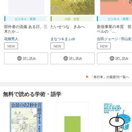
ビジネス・実用
小説・文芸
ビジネス・実用
部外者の流儀 ある日、三
たいせつな きみへ
新規事業の本質 世
木たか...
ベルの「...
花畑秀人
まなつ＆まふゆ
合田ジョージ
羽山友
NEW
NEW
NEW
試し読み
試し読み
試し読み
「単行本」の最新刊一覧へ
無料で読める学術・語学