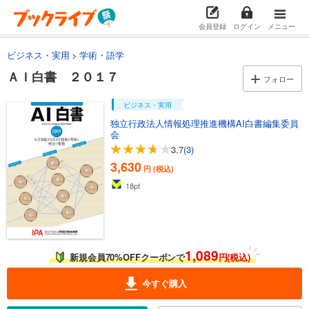
会員登録
ログイン
メニュー
ビジネス・実用
学術・語学
ＡＩ白書 ２０１７
フォロー
ビジネス・実用
独立行政法人情報処理推進機構AI白書編集委員
会
3.7
(3)
3,630
円 (税込)
18
pt
1,089
新規会員70%OFFクーポンで
円(税込)
今すぐ購入