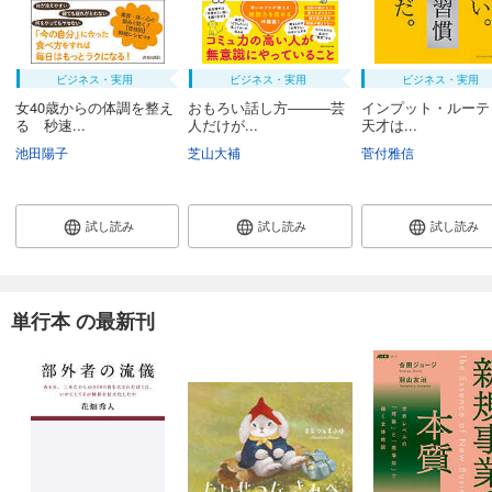
ビジネス・実用
ビジネス・実用
ビジネス・実用
女40歳からの体調を整え
おもろい話し方―――芸
インプット・ルーテ
る 秒速...
人だけが...
天才は...
池田陽子
芝山大補
菅付雅信
試し読み
試し読み
試し読み
単行本 の最新刊