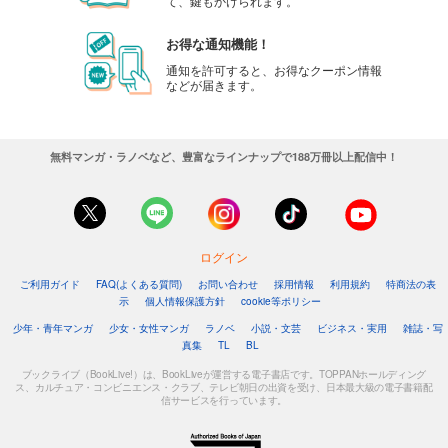
て、鍵もかけられます。
お得な通知機能！
通知を許可すると、お得なクーポン情報
などが届きます。
無料マンガ・ラノベなど、豊富なラインナップで188万冊以上配信中！
ログイン
ご利用ガイド
FAQ(よくある質問)
お問い合わせ
採用情報
利用規約
特商法の表
示
個人情報保護方針
cookie等ポリシー
少年・青年マンガ
少女・女性マンガ
ラノベ
小説・文芸
ビジネス・実用
雑誌・写
真集
TL
BL
ブックライブ（BookLive!）は、BookLiveが運営する電子書店です。TOPPANホールディング
ス、カルチュア・コンビニエンス・クラブ、テレビ朝日の出資を受け、日本最大級の電子書籍配
信サービスを行っています。