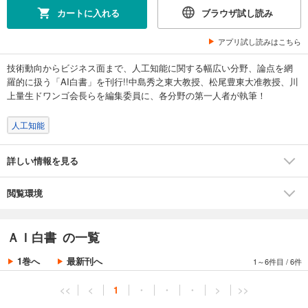
カートに入れる
ブラウザ試し読み
アプリ試し読みはこちら
技術動向からビジネス面まで、人工知能に関する幅広い分野、論点を網
羅的に扱う「AI白書」を刊行!!中島秀之東大教授、松尾豊東大准教授、川
上量生ドワンゴ会長らを編集委員に、各分野の第一人者が執筆！
人工知能
詳しい情報を見る
閲覧環境
ＡＩ白書 の一覧
1巻へ
最新刊へ
1～6件目
/
6件
<<
<
1
・
・
・
>
>>