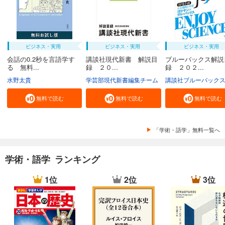
ビジネス・実用
ビジネス・実用
ビジネス・実用
会話の0.2秒を言語学す
講談社現代新書 解説目
ブルーバックス解説
る 無料...
録 ２０...
録 ２０２...
水野太貴
学芸部現代新書編集チーム
講談社ブルーバック
無料で読む
無料で読む
無料で読む
「学術・語学」無料一覧へ
学術・語学 ランキング
1位
2位
3位