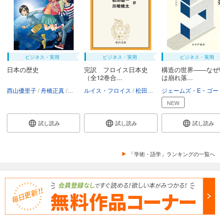
ビジネス・実用
ビジネス・実用
ビジネス・実用
日本の歴史
完訳 フロイス日本史
構造の世界――なぜ
（全12巻合...
は崩れ落...
西山優里子
舟橋正真
講談社
ルイス・フロイス
松田毅一
川崎桃太
NEW
試し読み
試し読み
試し読み
「学術・語学」ランキングの一覧へ