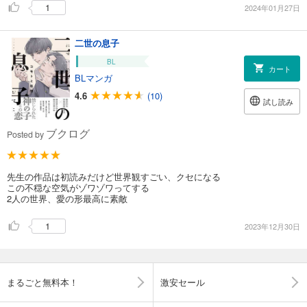
1
2024年01月27日
二世の息子
BL
カート
BLマンガ
4.6
(10)
試し読み
ブクログ
Posted by
先生の作品は初読みだけど世界観すごい、クセになる
この不穏な空気がゾワゾワってする
2人の世界、愛の形最高に素敵
1
2023年12月30日
まるごと無料本！
激安セール