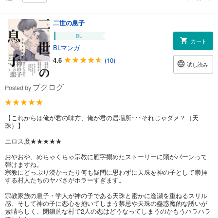
二世の息子
BL
カート
BLマンガ
4.6
(10)
試し読み
ブクログ
Posted by
【これからは俺が君の味方、俺が君の居場所･･･それじゃダメ？（天
珠）】
エロス度★★★★★
おやおや、めちゃくちゃ宗教に雁字搦めたストーリーに頭がパーンって
弾けますね。
宗教にどっぷり浸かったり何も疑問に思わずに天珠を神の子として崇拝
する村人たちのヤバさがホラーすぎます。
宗教家族の息子・学人が神の子である天珠と密かに逢瀬を重ねるスリル
感、そして神の子に恋心を抱いてしまう禁忌や天珠の蠱惑魔的な誘いが
素晴らしく、閉鎖的な村で2人の恋はどうなってしまうのかもうハラハラ