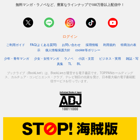
無料マンガ・ラノベなど、豊富なラインナップで188万冊以上配信中！
ログイン
ご利用ガイド
FAQ(よくある質問)
お問い合わせ
採用情報
利用規約
特商法の表
示
個人情報保護方針
cookie等ポリシー
少年・青年マンガ
少女・女性マンガ
ラノベ
小説・文芸
ビジネス・実用
雑誌・写
真集
TL
BL
ブックライブ（BookLive!）は、BookLiveが運営する電子書店です。TOPPANホールディング
ス、カルチュア・コンビニエンス・クラブ、テレビ朝日の出資を受け、日本最大級の電子書籍配
信サービスを行っています。