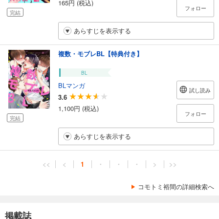
165円 (税込)
フォロー
完結
あらすじを表示する
複数・モブレBL【特典付き】
BL
BLマンガ
試し読み
3.6
1,100円 (税込)
フォロー
完結
あらすじを表示する
<<
<
1
・
・
・
>
>>
コモトミ裕間の詳細検索へ
掲載誌