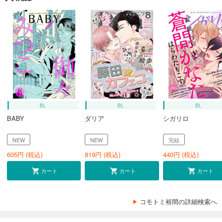
BL
BL
BL
BABY
ダリア
シガリロ
NEW
NEW
完結
605
円 (税込)
819
円 (税込)
440
円 (税込)
カート
カート
カート
コモトミ裕間の詳細検索へ