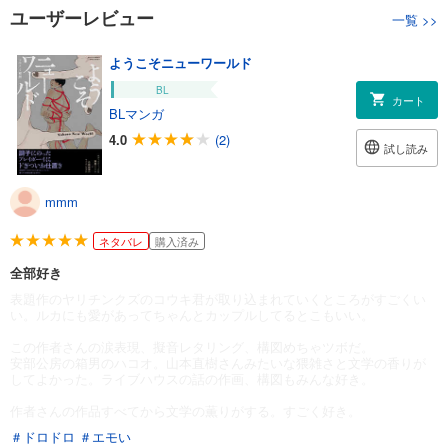
ユーザーレビュー
一覧
>>
ようこそニューワールド
BL
カート
BLマンガ
4.0
(2)
試し読み
mmm
ネタバレ
購入済み
全部好き
表題作のヤリチンクズのコウキ君が取り込まれていくところがすごくい
い。ルカにも愛があってちゃんとカップルしてるとこもいい。
この作者さんの涙表現、擬音レタリング、構図めちゃツボだ。
安部公房の箱男のハコオ。山本直樹さんみたいな猥雑さと文学の香りが
してよかった。ライブハウスの話の作画、構図もみんな好き。
作者さんの作品すべてから文学の薫りがする。すごく好き。
＃ドロドロ
＃エモい