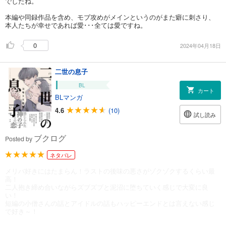
でしたね。
本編や同録作品を含め、モブ攻めがメインというのがまた癖に刺さり、
本人たちが幸せであれば愛･･･全ては愛ですね。
0
2024年04月18日
二世の息子
BL
カート
BLマンガ
4.6
(10)
試し読み
ブクログ
Posted by
ネタバレ
メリバ好きにはたまらん！ラストの後味の悪さがゾクゾクするくらい最
高！
二人抱き締め合いながらズブズブと泥沼に堕ちていく感じで大変に良
い！
短編の小僧さんの話とアイドルの話もハッピーエンドとは言えない感じ
で好き～！