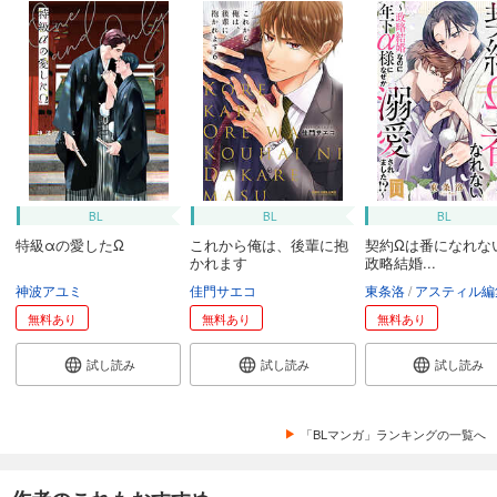
BL
BL
BL
特級αの愛したΩ
これから俺は、後輩に抱
契約Ωは番になれな
かれます
政略結婚...
神波アユミ
佳門サエコ
東条洛
アスティル編
無料あり
無料あり
無料あり
試し読み
試し読み
試し読み
「BLマンガ」ランキングの一覧へ