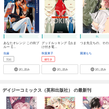
BL
BL
BL
あなたオレンジ この街ブ
グッドルッキング【おま
つま先立ちの、その
ルー【...
け付き電...
虫歯
秋葉東子
園瀬もち
完結
値引き
試し読み
試し読み
試し読み
デイジーコミックス（英和出版社） の最新刊