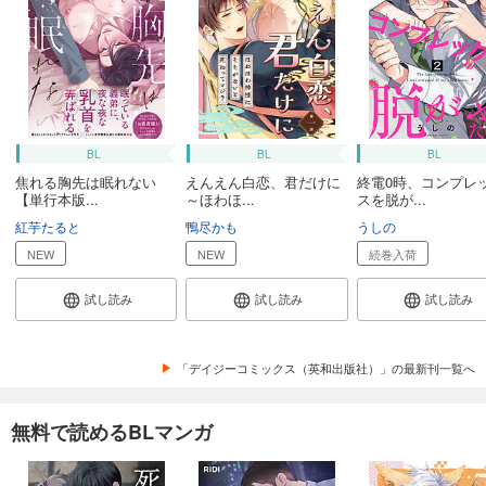
BL
BL
BL
焦れる胸先は眠れない
えんえん白恋、君だけに
終電0時、コンプレ
【単行本版...
～ほわほ...
スを脱が...
紅芋たると
鴨尽かも
うしの
NEW
NEW
続巻入荷
試し読み
試し読み
試し読み
「デイジーコミックス（英和出版社）」の最新刊一覧へ
無料で読めるBLマンガ