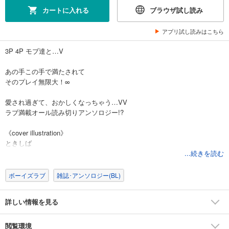
カートに入れる
ブラウザ試し読み
アプリ試し読みはこちら
3P 4P モブ達と…V
あの手この手で満たされて
そのプレイ無限大！∞
愛され過ぎて、おかしくなっちゃう…VV
ラブ満載オール読み切りアンソロジー!?
《cover illustration》
ときしば
...続きを読む
《comic》
ときしば
ボーイズラブ
雑誌･アンソロジー(BL)
暁あまま
アカギギショウ
詳しい情報を見る
松本ノダ
雨宮かよう
美和
閲覧環境