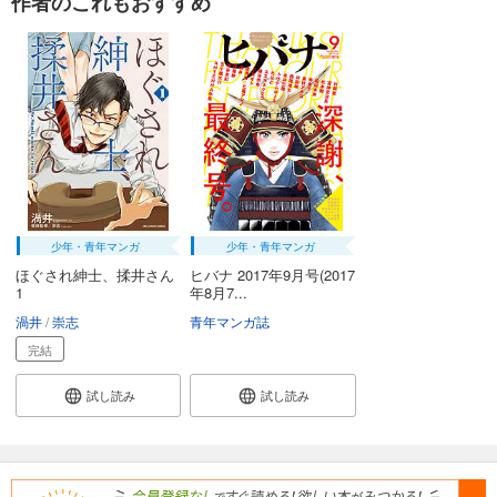
作者のこれもおすすめ
少年・青年マンガ
少年・青年マンガ
ほぐされ紳士、揉井さん
ヒバナ 2017年9月号(2017
1
年8月7...
渦井
崇志
青年マンガ誌
完結
試し読み
試し読み