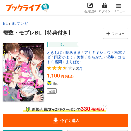
会員登録
ログイン
メニュー
BL
BLマンガ
複数・モブレBL【特典付き】
フォロー
BL
ときしば
/
暁あまま
/
アカギギショウ
/
松本ノ
ダ
/
雨宮かよう
/
美和
/
あらかた
/
渦井
/
コモ
トミ裕間
/
まりぱか
3.6
(7)
1,100
円 (税込)
5
pt
完結
330
新規会員70%OFFクーポンで
円(税込)
今すぐ購入