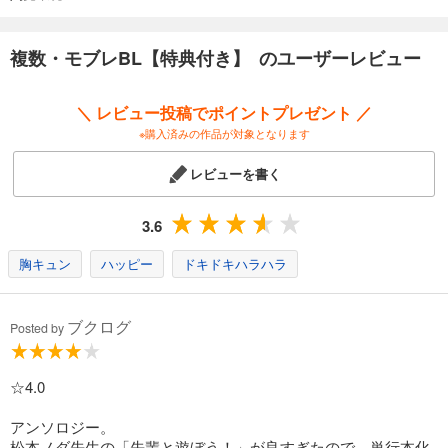
あらかた
渦井
コモトミ裕間
複数・モブレBL【特典付き】 のユーザーレビュー
まりぱか
＼ レビュー投稿でポイントプレゼント ／
《特典ペーパー》
松本ノダ
※購入済みの作品が対象となります
レビューを書く
3.6
胸キュン
ハッピー
ドキドキハラハラ
ブクログ
Posted by
☆4.0
アンソロジー。
松本ノダ先生の「先輩と遊ぼう！」が良すぎたので、単行本化