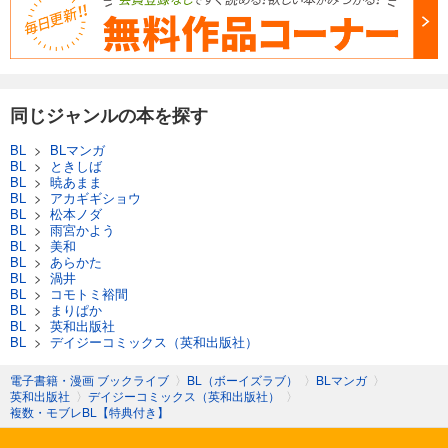
同じジャンルの本を探す
BL
>
BLマンガ
BL
>
ときしば
BL
>
暁あまま
BL
>
アカギギショウ
BL
>
松本ノダ
BL
>
雨宮かよう
BL
>
美和
BL
>
あらかた
BL
>
渦井
BL
>
コモトミ裕間
BL
>
まりぱか
BL
>
英和出版社
BL
>
デイジーコミックス（英和出版社）
電子書籍・漫画 ブックライブ
〉
BL（ボーイズラブ）
〉
BLマンガ
〉
英和出版社
〉
デイジーコミックス（英和出版社）
〉
複数・モブレBL【特典付き】