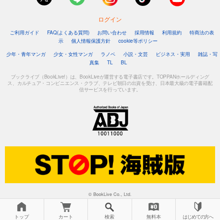
ログイン
ご利用ガイド
FAQ(よくある質問)
お問い合わせ
採用情報
利用規約
特商法の表
示
個人情報保護方針
cookie等ポリシー
少年・青年マンガ
少女・女性マンガ
ラノベ
小説・文芸
ビジネス・実用
雑誌・写
真集
TL
BL
ブックライブ（BookLive!）は、BookLiveが運営する電子書店です。TOPPANホールディング
ス、カルチュア・コンビニエンス・クラブ、テレビ朝日の出資を受け、日本最大級の電子書籍配
信サービスを行っています。
© BookLive Co., Ltd.
トップ
カート
検索
無料本
はじめての方へ