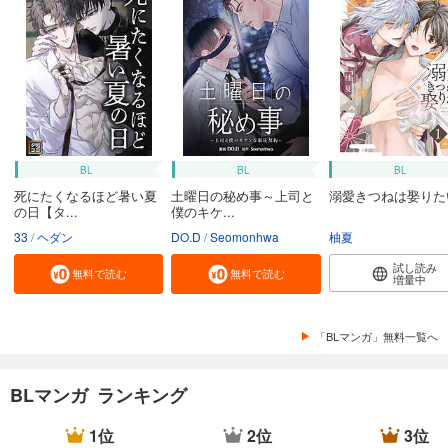
BL
BL
BL
死にたくなるほど暑い夏
土曜日の秘め事～上司と
溺愛きつねは娶りた
の日【タ...
僕のキケ...
33
ヘダン
DO.D
Seomonhwa
柚夏
試し読み
無料で読む
無料で読む
増量中
「BLマンガ」無料一覧へ
BLマンガ ランキング
1位
2位
3位