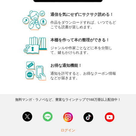
通信を気にせずにサクサク読める！
作品をダウンロードすれば、いつでもど
こでも読書が楽しめます。
本棚を作って本の整理ができる！
ジャンルや作家ごとなどに本を分類し
て、鍵もかけられます。
お得な通知機能！
通知を許可すると、お得なクーポン情報
などが届きます。
無料マンガ・ラノベなど、豊富なラインナップで188万冊以上配信中！
ログイン