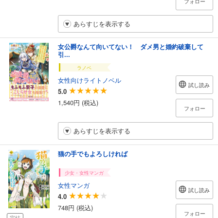
フォロー
あらすじを表示する
女公爵なんて向いてない！ ダメ男と婚約破棄して
引...
ラノベ
女性向けライトノベル
試し読み
5.0
1,540円 (税込)
フォロー
あらすじを表示する
猫の手でもよろしければ
少女・女性マンガ
女性マンガ
試し読み
4.0
748円 (税込)
フォロー
完結