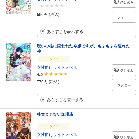
試し読み
-
550円 (税込)
フォロー
あらすじを表示する
呪いの檻に囚われた令嬢ですが、もふもふを連れた
神...
ラノベ
女性向けライトノベル
試し読み
4.5
770円 (税込)
フォロー
あらすじを表示する
後宮まじない珈琲店
ラノベ
女性向けライトノベル
試し読み