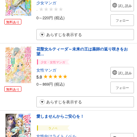
少女マンガ
試し読み
-
0～220円 (税込)
フォロー
無料あり
あらすじを表示する
花聖女ルティーダ～未来の王は薬師の返り咲きをお
望...
少女・女性マンガ
女性マンガ
試し読み
5.0
0～869円 (税込)
フォロー
無料あり
あらすじを表示する
愛しませんからご安心を！
ラノベ
女性向けライトノベル