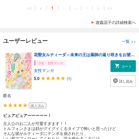
<<
<
1
・
・
・
>
>>
遊森謡子の詳細検索へ
ユーザーレビュー
一覧
>>
花聖女ルティーダ～未来の王は薬師の返り咲きをお望みです～ 1
少女・女性マンガ
カート
女性マンガ
5.0
(1)
試し読み
匿名
購入済み
ピュアピュアーーーーー！
主人公のお二人が可愛すぎます！！
トルフォンさまは顔がグイグイくるタイプで怖いと思ったけど
そんな彼がルティーダにテンポを崩されたり、
いい所でフォローしてくれたり、読み終わるころには