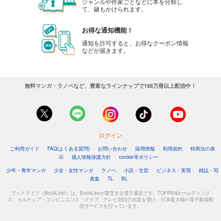
ジャンルや作家ごとなどに本を分類し
て、鍵もかけられます。
お得な通知機能！
通知を許可すると、お得なクーポン情報
などが届きます。
無料マンガ・ラノベなど、豊富なラインナップで188万冊以上配信中！
ログイン
ご利用ガイド
FAQ(よくある質問)
お問い合わせ
採用情報
利用規約
特商法の表
示
個人情報保護方針
cookie等ポリシー
少年・青年マンガ
少女・女性マンガ
ラノベ
小説・文芸
ビジネス・実用
雑誌・写
真集
TL
BL
ブックライブ（BookLive!）は、BookLiveが運営する電子書店です。TOPPANホールディング
ス、カルチュア・コンビニエンス・クラブ、テレビ朝日の出資を受け、日本最大級の電子書籍配
信サービスを行っています。