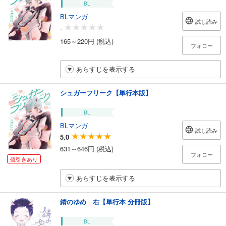
BL
BLマンガ
試し読み
-
165～220円 (税込)
フォロー
あらすじを表示する
シュガーフリーク【単行本版】
BL
BLマンガ
試し読み
5.0
631～646円 (税込)
フォロー
値引きあり
あらすじを表示する
錆のゆめ 右【単行本 分冊版】
BL