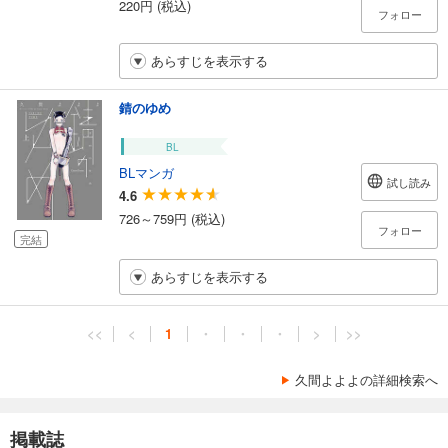
220円 (税込)
フォロー
あらすじを表示する
錆のゆめ
BL
BLマンガ
試し読み
4.6
726～759円 (税込)
フォロー
完結
あらすじを表示する
<<
<
1
・
・
・
>
>>
久間よよよの詳細検索へ
掲載誌