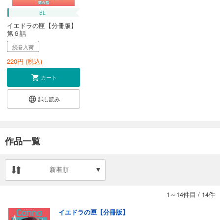
BL
イエドラの匣【分冊版】
第６話
続巻入荷
220
円 (税込)
カート
試し読み
作品一覧
新着順
1～14件目
/
14件
イエドラの匣【分冊版】