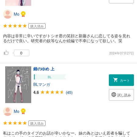
Mo
購入済み
内容は非常に辛いですがトシオ君の笑顔と新藤さんに恋してる姿を見れ
るだけで良い。研究者の奴等なんか続編で不幸になって欲しい。笑
0
2024年07月27日
錆のゆめ 上
BL
カート
BLマンガ
4.6
(45)
試し読み
Mo
購入済み
私はこの手のタイプのお話が辛いかなー。妹の為とはいえ若者を騙して