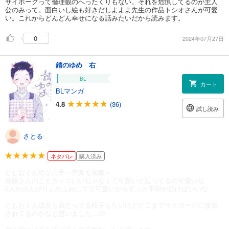
サイボーグって倫理観のへったくりもない。それを危惧してるのが主人
公のみって。面白いし絵も好きだしよよよ先生の作品トシオさんが可愛
い。これからどんどん幸せになる話みたいだから読みます。
0
2024年07月27日
錆のゆめ 右
BL
カート
BLマンガ
4.8
(36)
試し読み
さとる
ネタバレ
購入済み
としおくん絵が上手～写真も素敵～
進藤さんのことカッコいいじゃなくて可愛いと思ってるの可愛いな
2人がのんびりふわふわしてて可愛いからずっと平和が続けばいいな
としおくん成長も歳とってる様子もないけどどこまでサイボーグに改造
されてるのかなと思いました…🥺