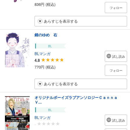
836円 (税込)
フォロー
あらすじを表示する
錆のゆめ 右
BL
BLマンガ
試し読み
4.8
770円 (税込)
フォロー
あらすじを表示する
オリジナルボーイズラブアンソロジーＣａｎｎａ
Ｖ...
BL
BLマンガ
試し読み
-