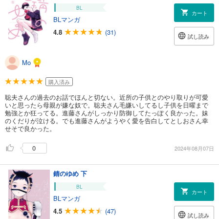
BL
カート
BLマンガ
4.8
(31)
試し読み
Mo
購入済み
聡夫さんの過去のお話でほんと切ない。近所の子供とのやり取りが可愛
いと思ったら母親が嫌な奴で。聡夫さん毛嫌いしてるし子供を日曜まで
勉強とか狂ってる。進藤さんがしっかり防御してたっぽく良かった。妹
のくだりが泣ける。でも進藤さんがようやく愛を告白してとしおさん幸
せそで良かった。
0
2024年08月07日
錆のゆめ 下
BL
カート
BLマンガ
4.5
(47)
試し読み