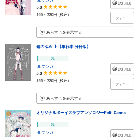
試し読み
5.0
165～220円 (税込)
フォロー
あらすじを表示する
錆のゆめ 上【単行本 分冊版】
BL
BLマンガ
試し読み
5.0
165～220円 (税込)
フォロー
あらすじを表示する
オリジナルボーイズラブアンソロジーPetit Canna
BL
BLマンガ
試し読み