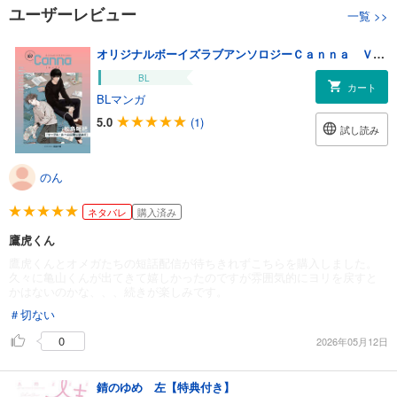
ユーザーレビュー
一覧
>>
オリジナルボーイズラブアンソロジーＣａｎｎａ Ｖｏｌ．１０７
BL
カート
BLマンガ
5.0
(1)
試し読み
のん
ネタバレ
購入済み
鷹虎くん
鷹虎くんとオメガたちの短話配信が待ちきれずこちらを購入しました。
久々に亀山くんが出てきて嬉しかったのですが雰囲気的にヨリを戻すと
かはないのかな、、、続きが楽しみです。
＃切ない
0
2026年05月12日
錆のゆめ 左【特典付き】