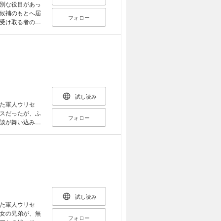
別な役目があっ
候補のもとへ届
フォロー
受け取る者の心
しかし恋の成就
はずだった。だ
が彼女の人生に
て歩き出す。こ
試し読み
た軍人ウリセ
スだったが、ふ
フォロー
談が舞い込み、
のの、レーアの
との出会いをき
ていく――ネッ
ファンタジー、
試し読み
た軍人ウリセ
女の兄弟が、無
フォロー