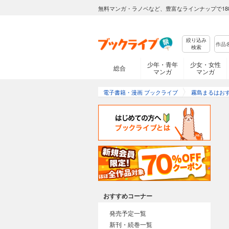
無料マンガ・ラノベなど、豊富なラインナップで18
絞り込み
検索
少年・青年
少女・女性
総合
マンガ
マンガ
電子書籍・漫画 ブックライブ
霧島まるはお
おすすめコーナー
発売予定一覧
新刊・続巻一覧