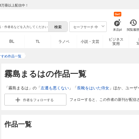
8万冊以上配信中！
Get!
セーフサーチ 中
来店pt
閲覧履
ビジネス
BL
TL
ラノベ
小説・文芸
実用
すすめ作品一覧
霧島まるはの作品一覧
「霧島まるは」の「
左遷も悪くない
」「
長靴をはいた侍女
」ほか、ユーザ
フォローすると、この作者の新刊が配信
作者を
フォローする
作品一覧