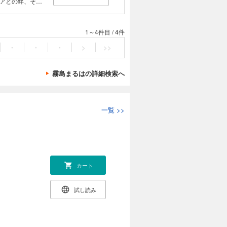
アとの絆、そし
が思いもよらぬ
癒し系日常ファ
1～4件目
/
4件
・
・
・
>
>>
霧島まるはの詳細検索へ
一覧
>>
カート
試し読み