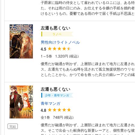
子爵家に臨時の侍女として雇われているロニには、ある特
た。それは雨の日にのみ、お仕えする令嬢の手紙を婚約者
けるというもの。憂鬱である雨の中で届く手紙は不思議と
をほどき、これまで幾人もの恋を静かに後押ししてきた。
は、ロニの役目の終わりを意味する。今回もそれで終わる
左遷も悪くない
が、手紙の届け先である伯爵家の執事・ファウスとの会話
ラノベ
小さな変化を生んだ。やがてそれはロニ自身の物語となっ
れは花の都を長靴で歩くロニの、小さな恋物語。
男性向けライトノベル
4.5
1～5巻
1,320円 (税込)
優秀だが融通が利かず、上層部に疎まれて地方に左遷され
ス。左遷先でもあらぬ噂を流されて孤立無援状態のウリセ
としたことから、かつて命を救った兵士の娘レーアとの縁
そのまま結婚することになる。最初こそぎこちなかったも
不器用だが献身的な振る舞いや、個性豊かな彼女の兄弟達
左遷も悪くない
っかけに、無骨なウリセスの心にも家族への愛情が芽生え
少年・青年マンガ
トで話題沸騰！ 寡黙な鬼軍人＆不器用新妻の癒し系日常
待望の書籍化！
青年マンガ
4.8
全1巻
748円 (税込)
優秀だが融通が利かず、上層部に疎まれて地方に左遷され
完結
ス。そこで出会った献身的な新妻レーアと、個性豊かな彼