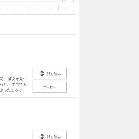
・
・
・
>
>>
試し読み
花。 彼女が見つ
った。 学内でも
フォロー
きったまるで保
まる。 「あの猫
 猫との出会い
開幕。
試し読み