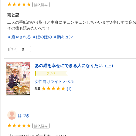
購入済み
雨と恋
二人の手紙のやり取りと中身にキュンキュンしちゃいます♪少しずつ宛
その後も読みたいです！
＃癒やされる
＃ほのぼの
＃胸キュン
0
あの猫を幸せにできる人になりたい（上）
ラノベ
女性向けライトノベル
5.0
(1)
はづき
購入済み
ジャーマンシェパードかっこいい