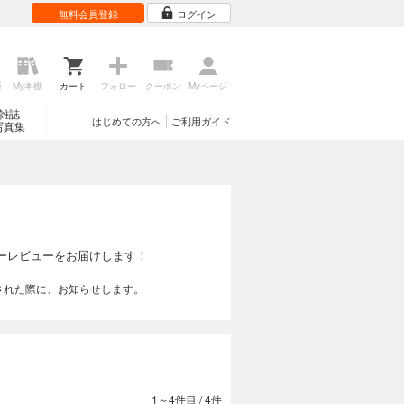
無料会員登録
ログイン
歴
My本棚
カート
フォロー
クーポン
Myページ
雑誌
はじめての方へ
ご利用ガイド
写真集
ーレビューをお届けします！
された際に、お知らせします。
1～4件目
/
4件