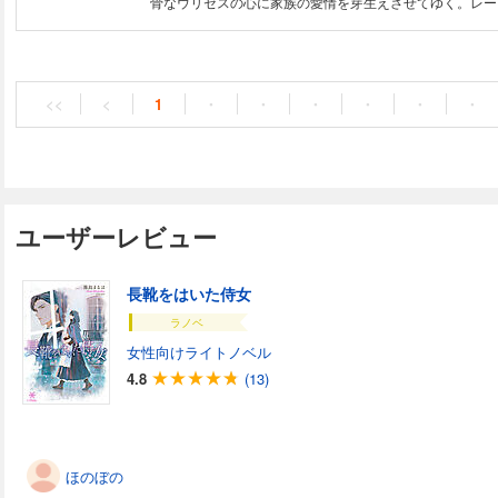
骨なウリセスの心に家族の愛情を芽生えさせてゆく。レー
て家族への愛情が深まるにつれ不遇だったはずの彼の左遷
幸せに満たされていく―――寡黙な鬼軍人と不器用新妻の
ンタジーがついにコミカライズ！
<<
<
1
・
・
・
・
・
・
ユーザーレビュー
長靴をはいた侍女
ラノベ
女性向けライトノベル
4.8
(13)
ほのぼの