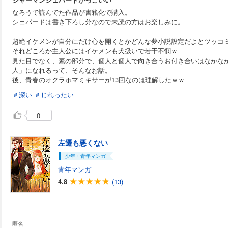
なろうで読んでた作品が書籍化で購入。
シェパードは書き下ろし分なので未読の方はお楽しみに。
超絶イケメンが自分にだけ心を開くとかどんな夢小説設定だよとツッコ
それどころか主人公にはイケメンも犬扱いで若干不憫ｗ
見た目でなく、素の部分で、個人と個人で向き合うお付き合いはなかな
人」になれるって、そんなお話。
後、青春のオクラホマミキサーが13回なのは理解したｗｗ
＃深い
＃じれったい
0
左遷も悪くない
少年・青年マンガ
青年マンガ
4.8
(13)
匿名