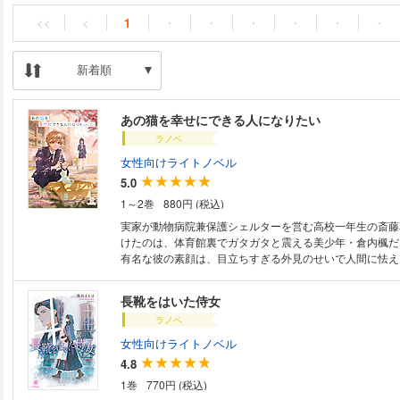
<<
<
1
・
・
・
・
・
・
新着順
あの猫を幸せにできる人になりたい
ラノベ
女性向けライトノベル
5.0
1～2巻
880円 (税込)
実家が動物病院兼保護シェルターを営む高校一年生の斎藤
けたのは、体育館裏でガタガタと震える美少年・倉内楓だ
有名な彼の素顔は、目立ちすぎる外見のせいで人間に怯え
護犬のような少年で……？ そっとしておこうとその場を離れた花だった
が、一匹の捨て猫をきっかけに彼との不器用な交流がはじ
長靴をはいた侍女
を幸せにしたい」 そう願う臆病な彼と、それを見守る花。
ラノベ
が二人の世界を優しく変えていく、温かな青春ストーリー
女性向けライトノベル
4.8
1巻
770円 (税込)