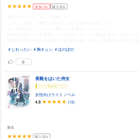
ネタバレ
購入済み
軍人ウリセスは、戦にて活躍した。
しかし、戦後、上層部に疎まれ、地方に左遷されることに…。
そこで顔も見たことのない妻レーアを娶ることとなる。
献身的な妻レーアに無骨なウリセスは、少しずつ愛情を芽生えさせてゆ
新婚夫婦のため行われる儀式に参加を約束するが、土砂崩れが発生し急
＃じれったい
＃胸キュン
＃ほのぼの
0
長靴をはいた侍女
ラノベ
女性向けライトノベル
4.8
(13)
匿名
購入済み