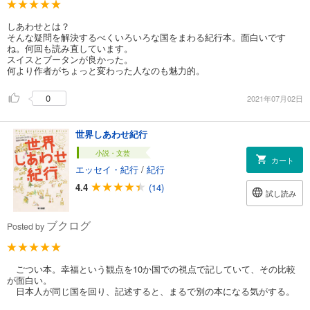
しあわせとは？
そんな疑問を解決するべくいろいろな国をまわる紀行本。面白いです
ね。何回も読み直しています。
スイスとブータンが良かった。
何より作者がちょっと変わった人なのも魅力的。
0
2021年07月02日
世界しあわせ紀行
小説・文芸
カート
エッセイ・紀行
/
紀行
4.4
(14)
試し読み
ブクログ
Posted by
ごつい本。幸福という観点を10か国での視点で記していて、その比較
が面白い。
日本人が同じ国を回り、記述すると、まるで別の本になる気がする。