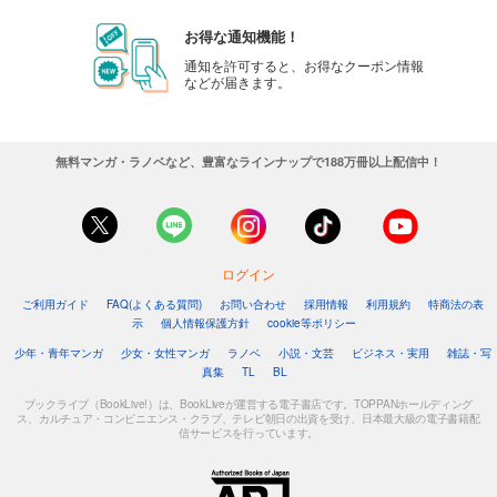
お得な通知機能！
通知を許可すると、お得なクーポン情報
などが届きます。
無料マンガ・ラノベなど、豊富なラインナップで188万冊以上配信中！
ログイン
ご利用ガイド
FAQ(よくある質問)
お問い合わせ
採用情報
利用規約
特商法の表
示
個人情報保護方針
cookie等ポリシー
少年・青年マンガ
少女・女性マンガ
ラノベ
小説・文芸
ビジネス・実用
雑誌・写
真集
TL
BL
ブックライブ（BookLive!）は、BookLiveが運営する電子書店です。TOPPANホールディング
ス、カルチュア・コンビニエンス・クラブ、テレビ朝日の出資を受け、日本最大級の電子書籍配
信サービスを行っています。