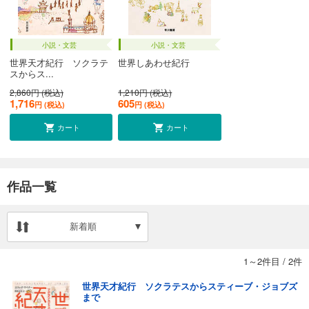
小説・文芸
小説・文芸
世界天才紀行 ソクラテ
世界しあわせ紀行
スからス...
2,860円 (税込)
1,210円 (税込)
1,716
605
円 (税込)
円 (税込)
カート
カート
作品一覧
新着順
1～2件目
/
2件
世界天才紀行 ソクラテスからスティーブ・ジョブズ
まで