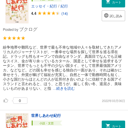
カート
エッセイ・紀行
/
紀行
4.4
(14)
試し読み
ブクログ
Posted by
紛争地帯や難民など、世界で最も不幸な地域や人々を取材してきたアメ
リカ人のジャーナリストが、一番幸せな場所を探して世界を巡る滞在
記。ドラッグも性もオープンで自由なオランダ、真面目でなんでも正確
なスイス、金が有り余っているカタール、国是として幸せを追求するブ
ータン、世界でもっとも不平の少ない国タイ、そして世界最強国アメリ
カ、などなど。どの国も幸せを感じる独自の一面があり、それは確かに
幸せそう。外貨が稼げて福祉が充実し、自然と一体で勤務時間も短く、
小さな国だからほとんどの人が近所付き合いのように信頼できる国アイ
スランドと言われると、ほう、と思うが、厳しく長い冬、退屈さ、美味
しいものがあまりない、と指
...続きを読む
0
2022年03月06日
世界しあわせ紀行
小説・文芸
カート