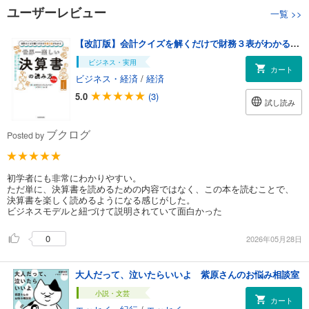
ユーザーレビュー
一覧
>>
【改訂版】会計クイズを解くだけで財務３表がわかる 世界一楽しい決算書の読み方
ビジネス・実用
カート
ビジネス・経済
/
経済
5.0
(3)
試し読み
ブクログ
Posted by
初学者にも非常にわかりやすい。
ただ単に、決算書を読めるための内容ではなく、この本を読むことで、
決算書を楽しく読めるようになる感じがした。
ビジネスモデルと紐づけて説明されていて面白かった
0
2026年05月28日
大人だって、泣いたらいいよ 紫原さんのお悩み相談室
小説・文芸
カート