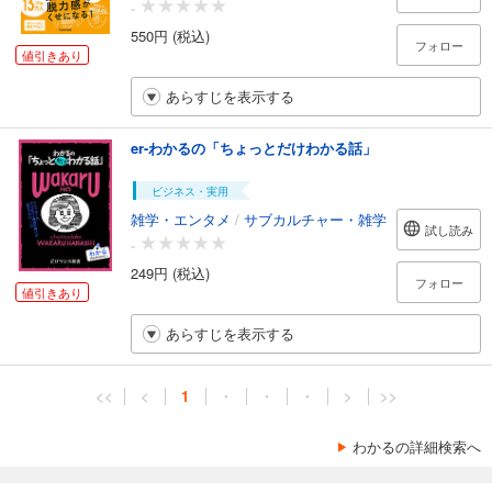
-
550円 (税込)
フォロー
値引きあり
あらすじを表示する
er-わかるの「ちょっとだけわかる話」
ビジネス・実用
雑学・エンタメ
/
サブカルチャー・雑学
試し読み
-
249円 (税込)
フォロー
値引きあり
あらすじを表示する
<<
<
1
・
・
・
>
>>
わかるの詳細検索へ