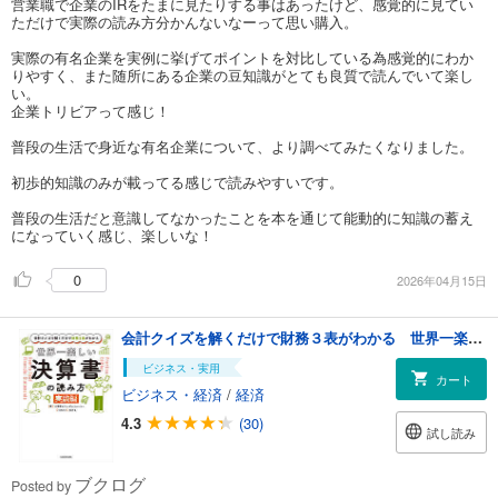
営業職で企業のIRをたまに見たりする事はあったけど、感覚的に見てい
ただけで実際の読み方分かんないなーって思い購入。
実際の有名企業を実例に挙げてポイントを対比している為感覚的にわか
りやすく、また随所にある企業の豆知識がとても良質で読んでいて楽し
い。
企業トリビアって感じ！
普段の生活で身近な有名企業について、より調べてみたくなりました。
初歩的知識のみが載ってる感じで読みやすいです。
普段の生活だと意識してなかったことを本を通じて能動的に知識の蓄え
になっていく感じ、楽しいな！
0
2026年04月15日
会計クイズを解くだけで財務３表がわかる 世界一楽しい決算書の読み方 ［実践編］
ビジネス・実用
カート
ビジネス・経済
/
経済
4.3
(30)
試し読み
ブクログ
Posted by