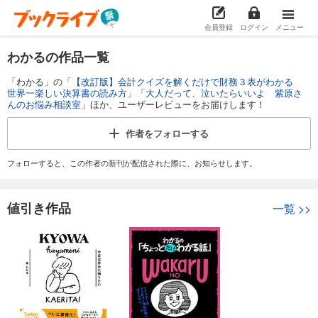
会員登録
ログイン
メニュー
わかるの作品一覧
「わかる」の「
【改訂版】会計クイズを解くだけで財務３表がわかる
世界一楽しい決算書の読み方
」「
大人だって、泣いたらいいよ 紫原さ
んのお悩み相談室
」ほか、ユーザーレビューをお届けします！
作者を
フォローする
フォローすると、この作者の新刊が配信された際に、お知らせします。
値引き作品
一覧
>>