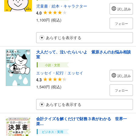
児童書
/
絵本・キャラクター
試し読み
4.0
1,100円 (税込)
フォロー
あらすじを表示する
大人だって、泣いたらいいよ 紫原さんのお悩み相談
室
小説・文芸
エッセイ・紀行
/
エッセイ
試し読み
4.3
1,540円 (税込)
フォロー
あらすじを表示する
会計クイズを解くだけで財務３表がわかる 世界一
楽...
ビジネス・実用