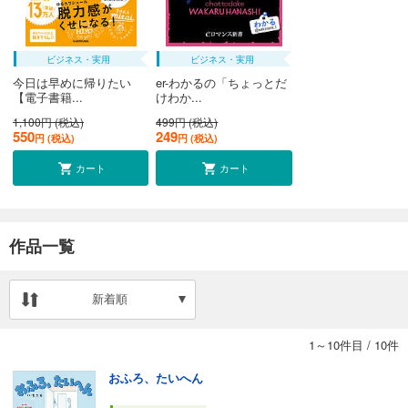
ビジネス・実用
ビジネス・実用
今日は早めに帰りたい
er-わかるの「ちょっとだ
【電子書籍...
けわか...
1,100円 (税込)
499円 (税込)
550
249
円 (税込)
円 (税込)
カート
カート
作品一覧
新着順
1～10件目
/
10件
おふろ、たいへん