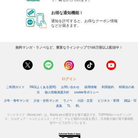
お得な通知機能！
通知を許可すると、お得なクーポン情報
などが届きます。
無料マンガ・ラノベなど、豊富なラインナップで188万冊以上配信中！
ログイン
ご利用ガイド
FAQ(よくある質問)
お問い合わせ
採用情報
利用規約
特商法の表
示
個人情報保護方針
cookie等ポリシー
少年・青年マンガ
少女・女性マンガ
ラノベ
小説・文芸
ビジネス・実用
雑誌・写
真集
TL
BL
ブックライブ（BookLive!）は、BookLiveが運営する電子書店です。TOPPANホールディング
ス、カルチュア・コンビニエンス・クラブ、テレビ朝日の出資を受け、日本最大級の電子書籍配
信サービスを行っています。