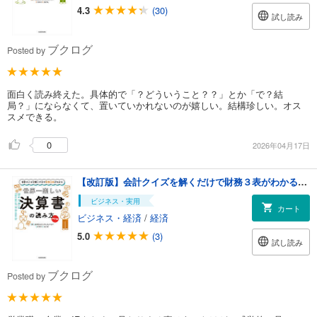
4.3
(30)
試し読み
ブクログ
Posted by
面白く読み終えた。具体的で「？どういうこと？？」とか「で？結
局？」にならなくて、置いていかれないのが嬉しい。結構珍しい。オス
スメできる。
0
2026年04月17日
【改訂版】会計クイズを解くだけで財務３表がわかる 世界一楽しい決算書の読み方
ビジネス・実用
カート
ビジネス・経済
/
経済
5.0
(3)
試し読み
ブクログ
Posted by