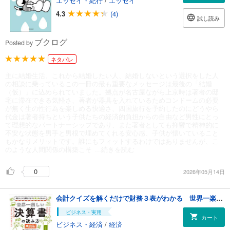
エッセイ・紀行
/
エッセイ
4.3
(4)
試し読み
ブクログ
Posted by
ネタバレ
主に結婚生活、これから結婚したい人、結婚しないという選択をした人
の相談に乗っているこの一冊の最も重要なメッセージは最後の「結婚
（仮）」に込められていました。拠点が名古屋ながら上京時は著者の邸
宅に滞在できる気軽さ、著者が器具を入れているためコンドームの必要
が無く生の性行為を楽しめる快適さ、四国旅行を予約したのにどうやら
代金は著者持ちという子供たちの経済的負担からの自由など男性にとっ
て理想的なパートナーシップであり、また著者としても抑鬱で精神的に
不安な状態を男手と男根で埋めてくれる安心感、子供が懐いていること
もかなりメリットです。誰にもフィットするわけではありませんが、こ
のような人間関係の構築こそ
...続きを読む
0
2026年05月14日
会計クイズを解くだけで財務３表がわかる 世界一楽しい決算書の読み方 ［実践編］
ビジネス・実用
カート
ビジネス・経済
/
経済