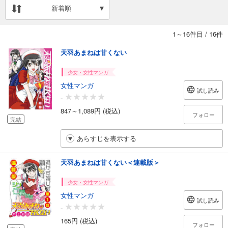
新着順
1～16件目
/
16件
天羽あまねは甘くない
少女・女性マンガ
女性マンガ
試し読み
-
847～1,089円 (税込)
フォロー
完結
あらすじを表示する
天羽あまねは甘くない＜連載版＞
少女・女性マンガ
女性マンガ
試し読み
-
165円 (税込)
フォロー