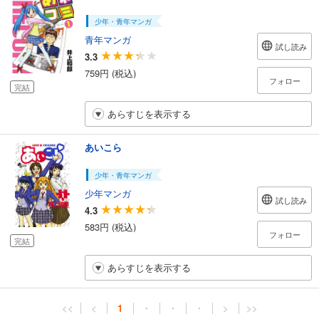
少年・青年マンガ
青年マンガ
試し読み
3.3
759円 (税込)
フォロー
完結
あらすじを表示する
あいこら
少年・青年マンガ
少年マンガ
試し読み
4.3
583円 (税込)
フォロー
完結
あらすじを表示する
<<
<
1
・
・
・
>
>>