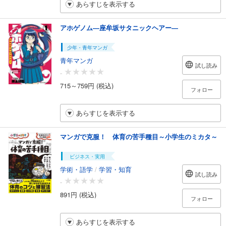
あらすじを表示する
アホゲノム―座牟坂サタニックヘアー―
少年・青年マンガ
青年マンガ
試し読み
-
715～759円 (税込)
フォロー
あらすじを表示する
マンガで克服！ 体育の苦手種目～小学生のミカタ～
ビジネス・実用
学術・語学
/
学習・知育
試し読み
-
891円 (税込)
フォロー
あらすじを表示する