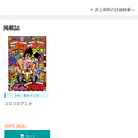
井上和郎の詳細検索へ
掲載誌
少年・青年マンガ
コロコロアニキ
330
円 (税込)
カート