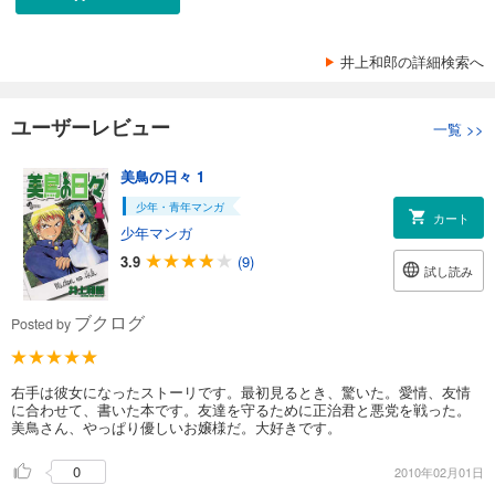
井上和郎の詳細検索へ
ユーザーレビュー
一覧
>>
美鳥の日々 1
少年・青年マンガ
カート
少年マンガ
3.9
(9)
試し読み
ブクログ
Posted by
右手は彼女になったストーリです。最初見るとき、驚いた。愛情、友情
に合わせて、書いた本です。友達を守るために正治君と悪党を戦った。
美鳥さん、やっぱり優しいお嬢様だ。大好きです。
0
2010年02月01日