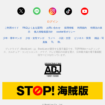
ログイン
ご利用ガイド
FAQ(よくある質問)
お問い合わせ
採用情報
利用規約
特商法の表
示
個人情報保護方針
cookie等ポリシー
少年・青年マンガ
少女・女性マンガ
ラノベ
小説・文芸
ビジネス・実用
雑誌・写
真集
TL
BL
ブックライブ（BookLive!）は、BookLiveが運営する電子書店です。TOPPANホールディング
ス、カルチュア・コンビニエンス・クラブ、テレビ朝日の出資を受け、日本最大級の電子書籍配
信サービスを行っています。
© BookLive Co., Ltd.