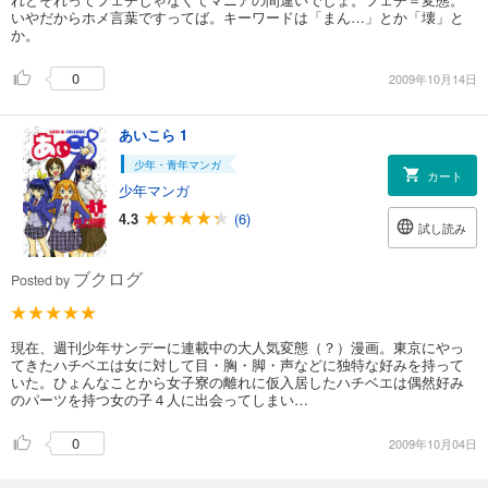
いやだからホメ言葉ですってば。キーワードは「まん…」とか「壊」と
か。
0
2009年10月14日
あいこら 1
少年・青年マンガ
カート
少年マンガ
4.3
(6)
試し読み
ブクログ
Posted by
現在、週刊少年サンデーに連載中の大人気変態（？）漫画。東京にやっ
てきたハチベエは女に対して目・胸・脚・声などに独特な好みを持って
いた。ひょんなことから女子寮の離れに仮入居したハチベエは偶然好み
のパーツを持つ女の子４人に出会ってしまい…
0
2009年10月04日