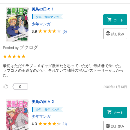
美鳥の日々 1
少年・青年マンガ
カート
少年マンガ
3.9
(9)
試し読み
ブクログ
Posted by
最初はただのラブコメギャグ漫画だと思っていたが、最終巻で泣いた。
ラブコメの王道なのだが、それでいて独特の澄んだストーリーがよかっ
た。
0
2009年11月13日
美鳥の日々 2
少年・青年マンガ
カート
少年マンガ
4.3
(3)
試し読み