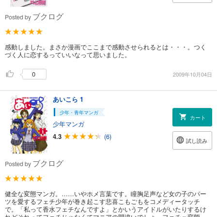
ブクログ
Posted by
感動しました。まさか漫画でここまで感動させられるとは・・・。つく
づく人に恋するっていいなって思いました。
0
2009年10月04日
あいこら 1
少年・青年マンガ
カート
少年マンガ
4.3
(6)
試し読み
ブクログ
Posted by
健全な変態マンガ。……いやホメ言葉です。瞳胸足声など女の子のパー
ツを愛するフェチ少年が巻き起こす悲喜こもごもをコメディータッチ
で。「私って香水フェチなんですよ」とかいうアイドルがいたりするけ
れどそれってフェチじゃなくてマニアの間違いでしょ。フェチ＝変態。