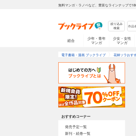
無料マンガ・ラノベなど、豊富なラインナップで18
絞り込み
検索
少年・青年
少女・女性
総合
マンガ
マンガ
電子書籍・漫画 ブックライブ
花林ソラおす
おすすめコーナー
発売予定一覧
新刊・続巻一覧