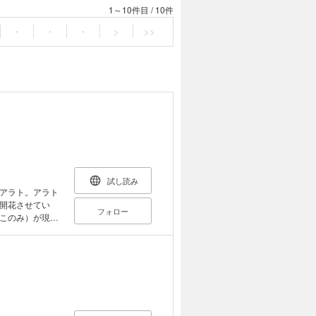
1～10件目
/
10件
・
・
・
>
>>
試し読み
アラト。アラト
開花させてい
フォロー
このみ）が現れ
ル、開幕！