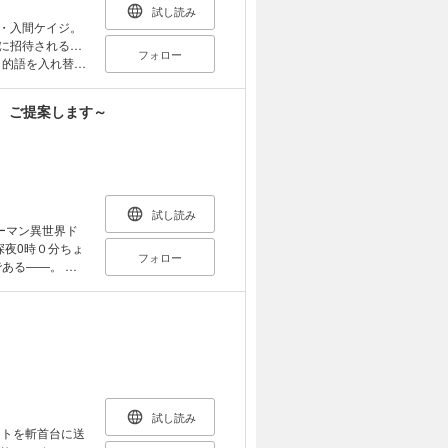
試し読み
ムに招待される…
フォロー
目的語を入れ替え
！？ “言
ル、開幕！！
、ご提案します～
試し読み
ューマン異世界ド
「深夜0時０分ちょ
フォロー
ある――。 …
、それって本
愚かさ」を抉った
!
試し読み
ットを斬首台に送