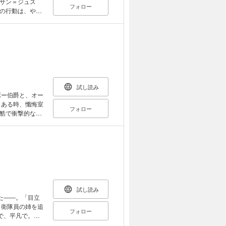
サン＝ジュス
フォロー
の行動は、やが
これは愛のため
試し読み
ボー伯爵と、オー
 ある時、懺悔室
フォロー
酷で衝撃的な懺
にたどり着けるの
られし友情の物
試し読み
た――。「目立
自衛隊員の姉を追
フォロー
で、平凡で。ー
！ 少年よ、そ