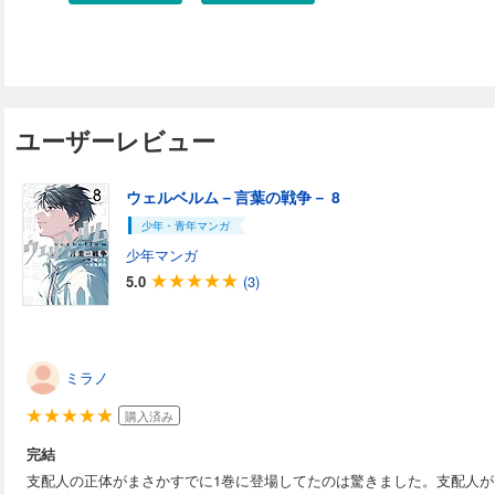
ユーザーレビュー
ウェルベルム－言葉の戦争－ 8
少年・青年マンガ
少年マンガ
5.0
(3)
ミラノ
購入済み
完結
支配人の正体がまさかすでに1巻に登場してたのは驚きました。支配人