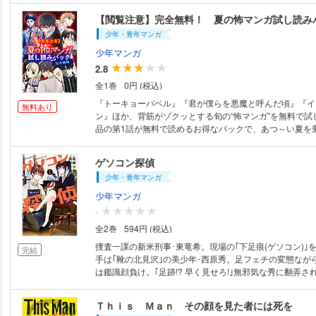
の”塔”で、抗い生きろ！ 掴み取れ！ 新時代の”異能”バトル×”前人未到”サバ
【閲覧注意】完全無料！ 夏の怖マンガ試し読み
イバル、開幕！
少年・青年マンガ
少年マンガ
2.8
全1巻
0円 (税込)
『トーキョーバベル』『君が僕らを悪魔と呼んだ頃』『イ
無料あり
ン』ほか、背筋がゾクッとする旬の“怖マンガ”を無料で試し
品の第1話が無料で読めるお得なパックで、あつ～い夏を
か？
ゲソコン探偵
少年・青年マンガ
少年マンガ
-
全2巻
594円 (税込)
捜査一課の新米刑事･東竜希。現場の｢下足痕(ゲソコン)｣
完結
手は｢靴の北見沢｣の美少年･西原秀。足フェチの変態なが
は鑑識顔負け。｢足跡!? 早く見せろ!｣無邪気な秀に翻弄
今日も謎を解く──。推理の鍵は足跡、異色ミステリここに
Ｔｈｉｓ Ｍａｎ その顔を見た者には死を