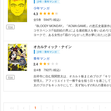
少年・青年マンガ
少年マンガ
4.3
全5巻
594円 (税込)
『BLOODY MONDAY』『ACMA:GAME』の恵広史最
完結
コサスペンス!｢似顔絵の男｣による連続殺人を食い止めろ! 
ヨークで、ある女性が｢眉のつながった男が夢に出た｣と
は、他3000人の夢にも現れ｢This Man｣と呼ばれた。現
の天野斗が、ある母娘が目撃した｢謎の不審者｣の似顔絵
オカルティック・ナイン
は｢This Man｣の姿が…!
少年・青年マンガ
青年マンガ
2.4
全4巻
792円 (税込)
吉祥寺に住む我聞悠太は、オカルト板まとめブログ『キリ
完結
管理人。アフィリエイトで一獲千金を狙う日々を過ごして
太のブログをキッカケにして、見ず知らずの9人の運命が
し始める。黒魔術、死後の世界、超能力、占い、異次元世
術、都市伝説…世界はインチキで溢れてる! 9人の変わり者たちがオカルト
の真理を暴く!
<<
<
1
・
・
・
・
・
・