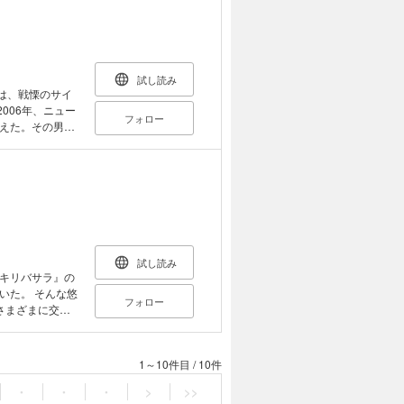
試し読み
新作は、戦慄のサイ
2006年、ニュー
フォロー
訴えた。その男
代、似顔絵捜査員
を描くと、そこに
試し読み
キリバサラ』の
いた。 そんな悠
フォロー
さまざまに交差
界、予言、催眠
1～10件目
/
10件
・
・
・
>
>>