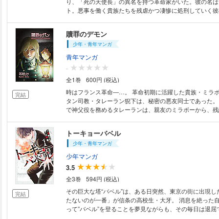
り、「死の天使長」の異名を持つ革命家がいた。彼の名は
ト。悪事を働く貴族たちを残虐かつ凄惨に処刑していく彼
て「革命」という大きな時代の転換点へと繋がっていく。
にフランス王国を殺した男の物語。
贖罪のデモン
少年・青年マンガ
青年マンガ
-
全1巻
600円 (税込)
時はフランス革命―…。 革命初期に活躍した貴族・ミラ
完結
タン司教・タレーラン猊下は、秘密の悪友同士であった。
で神父役を務めるタレーランは、親友のミラボーから、残
悔を告げられる。 タレーランは、親友の抱えた闇の真相
か。 これは、フランス革命期に実在した、2人の男の秘め
トーキョーバベル
語。
少年・青年マンガ
少年マンガ
3.5
全3巻
594円 (税込)
その巨大な塔“バベル”は、ある日突然、東京の街に出現し
完結
たないのが一番」が信条の高校生・大牙。 消息を絶った
って”バベル”を登ることを夢見ながらも、その毎日は退屈
ーしかし、 とある日を境に、大牙に「戦いの時」が訪れる