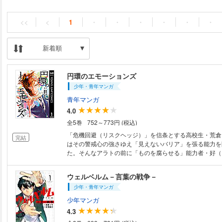
<<
<
1
・
・
・
・
・
・
新着順
円環のエモーションズ
少年・青年マンガ
青年マンガ
4.0
全5巻
752～773円 (税込)
「危機回避（リスクヘッジ）」を信条とする高校生・荒倉
完結
はその警戒心の強さゆえ「見えないバリア」を張る能力を
た。そんなアラトの前に「ものを腐らせる」能力者・好（
――!? みなぎる感情を力に変える、異能力駆け引きバト
ウェルベルム－言葉の戦争－
少年・青年マンガ
少年マンガ
4.3