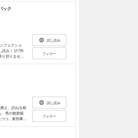
パック
試し読み
ンフェクショ
読み！ 計7作
フォロー
乗り切りません
試し読み
を携え、訪ねる相
ら、秀の観察眼
フォロー
されつつ、東刑事は
開幕!!