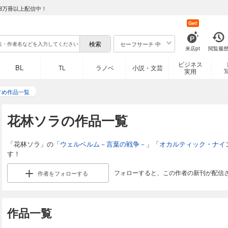
8万冊以上配信中！
Get!
セーフサーチ 中
来店pt
閲覧履
ビジネス
BL
TL
ラノベ
小説・文芸
実用
すめ作品一覧
花林ソラの作品一覧
「花林ソラ」の「
ウェルベルム－言葉の戦争－
」「
オカルティック・ナイ
す！
フォローすると、この作者の新刊が配信
作者を
フォローする
作品一覧