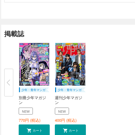
掲載誌
少年・青年マンガ
少年・青年マンガ
別冊少年マガジ
週刊少年マガジ
ン
ン
NEW
NEW
770
円 (税込)
400
円 (税込)
カート
カート