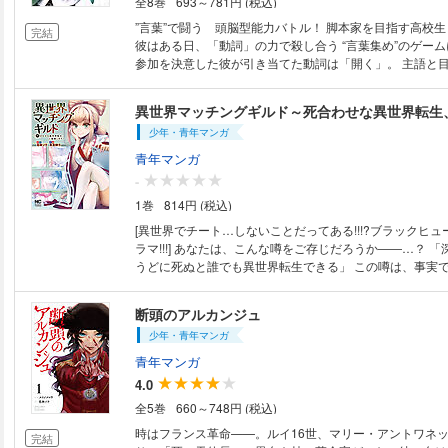
全8巻
693～781円 (税込)
”言葉”で闘う 頭脳型能力バトル！ 脚本家を目指す高校生・入間ケイジ。
完結
彼はある日、「動詞」の力で殺し合う “言葉集め”のゲー
参加を決意した彼が引き当てた動詞は「開く」。 主語と
て呪文をつくれば どんなものでも“開ける”能力らしいが―――
葉”を駆使して、生き残れ――― 究極のワード・サバイバ
異世界マッチングギルド～死合わせな異世界転生
少年・青年マンガ
青年マンガ
-
1巻
814円 (税込)
[異世界でチート…しないことだってある!!!?ブラックヒ
ラマ!!!] あなたは、こんな噂をご存じだろうか――…？ 
うどに死ぬと誰でも異世界転生できる」 この噂は、事実で
異世界転生すれば、チート能力で無双できる…！！ でも
当…？？ 実力派コンビが描き切る、人間の「欲望」と「
断頭のアルカンジュ
全８話のオムニバス!!! ‟ブラックヒューマン異世界ドラマ“!!!
少年・青年マンガ
青年マンガ
4.0
全5巻
660～748円 (税込)
時はフランス革命——。ルイ16世、マリー・アントワネ
完結