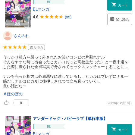
BL
カート
BLマンガ
4.6
(35)
試し読み
さんのれ
購入済み
うっかり相方を襲って外されたお笑いコンビの片割れナル
そんなヤケな時に出会ったヒカル（おっと高校生だった）と一夜未遂を
した際に撮られた全裸写真で脅されてセックスレクチャーすることに…
ナルを売った相方は心底悪役に達しているし、ヒカルはブレずにナル一
筋だしナルはヒカルに後押しされつつ立ち直っていくし
良い話だなー
＃ほのぼの
0
2023年12月18日
アンダードッグ・パピーラブ【単行本版】
BL
カート
BLマンガ