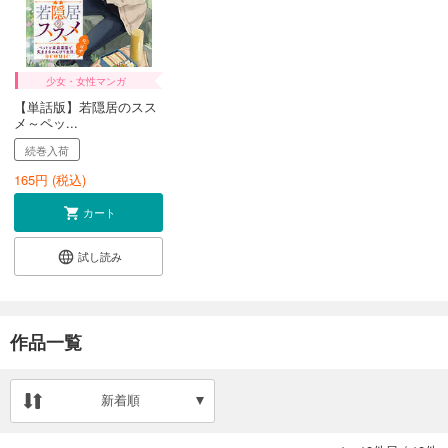
少女・女性マンガ
【単話版】若隠居のスス
メ～ペッ...
続巻入荷
165
円 (税込)
カート
試し読み
作品一覧
新着順