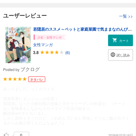
ユーザーレビュー
一覧
>>
若隠居のススメ～ペットと家庭菜園で気ままなのんびり生活。の、はず@COMIC 第1巻【電子書籍限定描き下ろしマンガ付き】
少女・女性マンガ
カート
女性マンガ
3.8
(6)
試し読み
ブクログ
Posted by
ネタバレ
待ってました。コミカライズ。
現実世界にダンジョンが出現！
若隠居になった元解剖医の史緒と元サラリーマンの幹彦が、（チート
な）冒険者をしながらスローライフ生活の始まり。
解説役wのチビもいるし。
しかし原作もそうだけど、これ読んでいると美味しそうなご飯が出てく
るからお腹が空くんだよなぁ(^_^;)
0
2026年02月16日