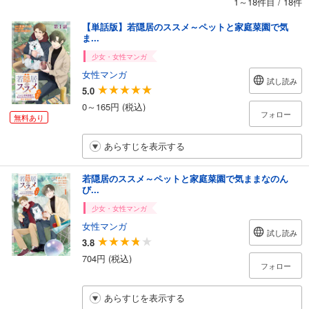
1～18件目
/
18件
【単話版】若隠居のススメ～ペットと家庭菜園で気
ま...
少女・女性マンガ
女性マンガ
試し読み
5.0
0～165円 (税込)
フォロー
無料あり
あらすじを表示する
若隠居のススメ～ペットと家庭菜園で気ままなのん
び...
少女・女性マンガ
女性マンガ
試し読み
3.8
704円 (税込)
フォロー
あらすじを表示する