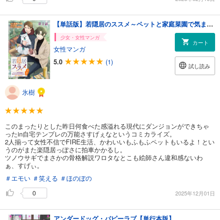
【単話版】若隠居のススメ～ペットと家庭菜園で気ままなのんびり生活。の、はず@COMIC 第1話
少女・女性マンガ
カート
女性マンガ
5.0
(1)
試し読み
氷樹
このまったりとした昨日何食べた感溢れる現代にダンジョンができちゃ
ったin自宅テンプレの万能さすげぇなというコミカライズ。
2人揃って女性不信でFIRE生活、かわいいもふもふペットもいるよ！とい
うのがまた楽隠居っぽさに拍車かかるし。
ツノウサギでまさかの骨格解説ワロタなとこも絵師さん違和感ないわ
ぁ、すげぃ。
＃エモい
＃笑える
＃ほのぼの
0
2025年12月01日
アンダードッグ・パピーラブ【単行本版】