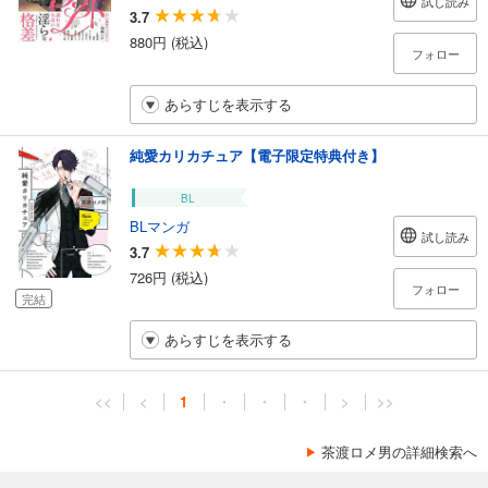
試し読み
3.7
880円 (税込)
フォロー
あらすじを表示する
純愛カリカチュア【電子限定特典付き】
BL
BLマンガ
試し読み
3.7
726円 (税込)
フォロー
完結
あらすじを表示する
<<
<
1
・
・
・
>
>>
茶渡ロメ男の詳細検索へ