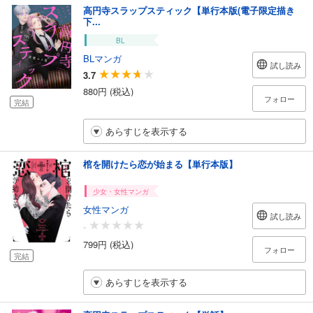
高円寺スラップスティック【単行本版(電子限定描き
下...
BL
BLマンガ
試し読み
3.7
880円 (税込)
フォロー
完結
あらすじを表示する
棺を開けたら恋が始まる【単行本版】
少女・女性マンガ
女性マンガ
試し読み
-
799円 (税込)
フォロー
完結
あらすじを表示する