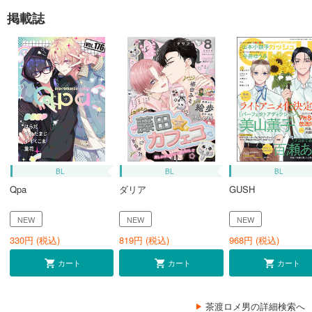
掲載誌
BL
BL
BL
Qpa
ダリア
GUSH
NEW
NEW
NEW
330
円 (税込)
819
円 (税込)
968
円 (税込)
カート
カート
カート
茶渡ロメ男の詳細検索へ