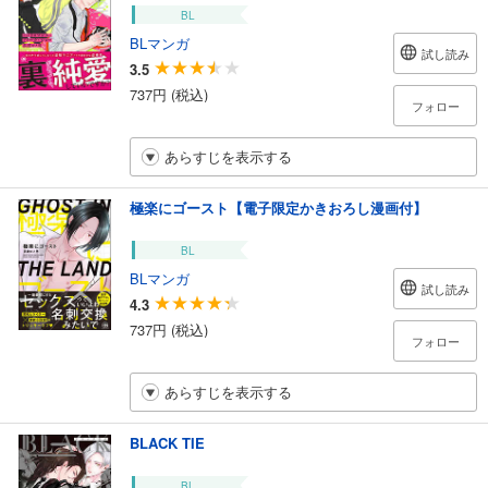
BL
BLマンガ
試し読み
3.5
737円 (税込)
フォロー
あらすじを表示する
極楽にゴースト【電子限定かきおろし漫画付】
BL
BLマンガ
試し読み
4.3
737円 (税込)
フォロー
あらすじを表示する
BLACK TIE
BL