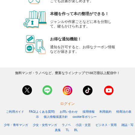
こでも読書が楽しめます。
本棚を作って本の整理ができる！
ジャンルや作家ごとなどに本を分類し
て、鍵もかけられます。
お得な通知機能！
通知を許可すると、お得なクーポン情報
などが届きます。
無料マンガ・ラノベなど、豊富なラインナップで188万冊以上配信中！
ログイン
ご利用ガイド
FAQ(よくある質問)
お問い合わせ
採用情報
利用規約
特商法の表
示
個人情報保護方針
cookie等ポリシー
少年・青年マンガ
少女・女性マンガ
ラノベ
小説・文芸
ビジネス・実用
雑誌・写
真集
TL
BL