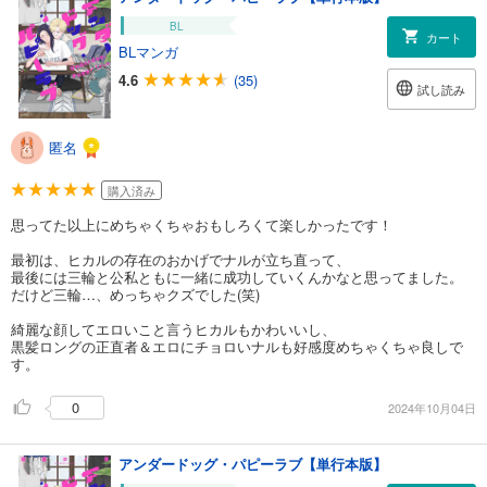
BL
カート
BLマンガ
4.6
(35)
試し読み
匿名
購入済み
思ってた以上にめちゃくちゃおもしろくて楽しかったです！
最初は、ヒカルの存在のおかげでナルが立ち直って、
最後には三輪と公私ともに一緒に成功していくんかなと思ってました。
だけど三輪…、めっちゃクズでした(笑)
綺麗な顔してエロいこと言うヒカルもかわいいし、
黒髪ロングの正直者＆エロにチョロいナルも好感度めちゃくちゃ良しで
す。
0
2024年10月04日
アンダードッグ・パピーラブ【単行本版】