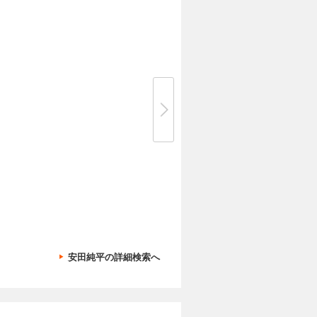
のだ」 ――安田
安田純平の詳細検索へ