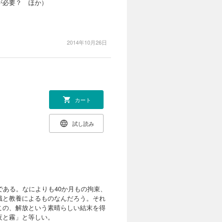
が必要？ ほか）
）
2014年10月26日
カート
試し読み
ある。なによりも40か月もの拘束、
識と教養によるものなんだろう。それ
この、解放という素晴らしい結末を得
夜と霧」と等しい。