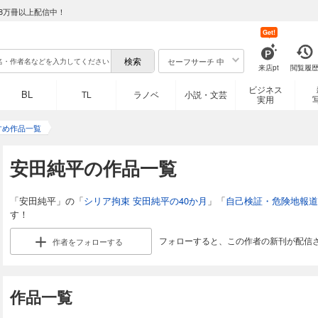
8万冊以上配信中！
Get!
セーフサーチ 中
来店pt
閲覧履
ビジネス
BL
TL
ラノベ
小説・文芸
実用
すめ作品一覧
安田純平の作品一覧
「安田純平」の「
シリア拘束 安田純平の40か月
」「
自己検証・危険地報道
す！
フォローすると、この作者の新刊が配信
作者を
フォローする
作品一覧