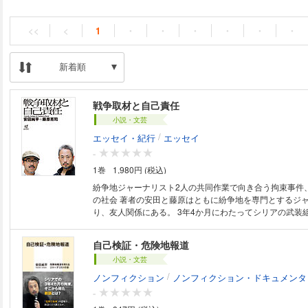
<<
<
1
・
・
・
・
・
・
新着順
戦争取材と自己責任
小説・文芸
/
エッセイ・紀行
エッセイ
-
1巻
1,980円 (税込)
紛争地ジャーナリスト2人の共同作業で向き合う拘束事件
の社会 著者の安田と藤原はともに紛争地を専門とするジャーナリストであ
り、友人関係にある。 3年4か月にわたってシリアの武装
ていた安田は、「身代金が支払われた」というデマや自己
容赦ないバッシングを受け、 現在も「出国禁止」状態が続
自己検証・危険地報道
方の藤原は、安田の安否を気遣い、トルコにも足を運び、
小説・文芸
した。 本書のための語り下ろし（対談）と書き下ろしで構成。 【
はじめに 不寛容な社会で 第一章 解放までの三年
/
ノンフィクション
ノンフィクション・ドキュメンタ
紛争地のリアル 第三章 現在につながったできごと 
-
しての紛争地ジャーナリスト 第五章 「自己責任論」と向