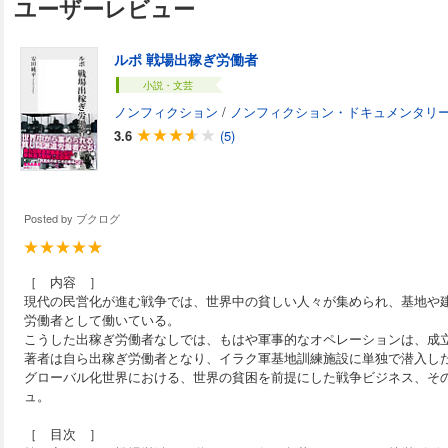
ユーザーレビュー
ルポ 戦場出稼ぎ労働者
小説・文芸
ノンフィクション
/
ノンフィクション・ドキュメンタリ
3.6
(5)
Posted by
ブクログ
［ 内容 ］
現代の民営化が進む戦争では、世界中の貧しい人々が集められ、基地や
労働者として働いている。
こうした出稼ぎ労働者なしでは、もはや軍事的なオペレーションは、成
著者は自ら出稼ぎ労働者となり、イラク軍基地訓練施設に単独で潜入し
グローバル化世界における、世界の貧困を前提にした戦争ビジネス、そ
ュ。
［ 目次 ］