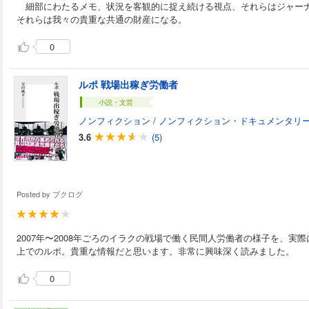
細部にわたるメモ、状況を客観的に捉え続ける視点、それらはジャー
それらは我々の貴重な共通の財産になる。
0
ルポ 戦場出稼ぎ労働者
小説・文芸
ノンフィクション
/
ノンフィクション・ドキュメンタリ
3.6
(5)
Posted by
ブクログ
2007年〜2008年ごろのイラクの戦場で働く民間人労働者の様子を、実
上でのルポ。貴重な情報だと思います。非常に興味深く読みました。
0