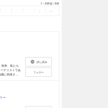
1～5件目
/
5件
・
・
・
>
>>
試し読み
、戦争、私たち
フォロー
組織に拘束され
責任論によって
いている。 一
情報収集に奔走
目次】
四か月 第二章
リー
第四章 生業と
き合う 第六