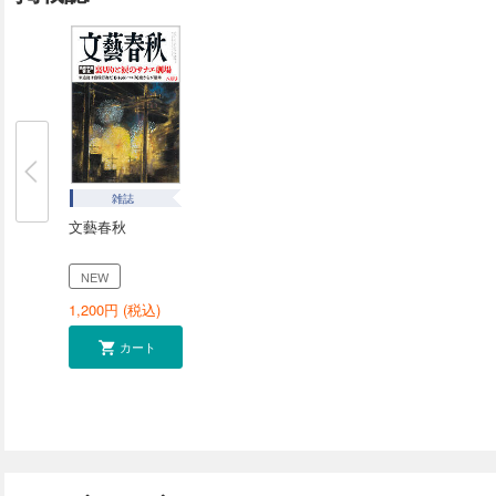
へ行こう。周到な準備さえあれば旅行者だってかまわない
純平（ジャーナリスト）
雑誌
文藝春秋
NEW
1,200
円 (税込)
カート