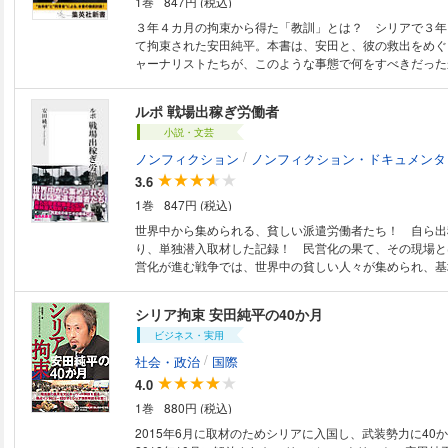
1巻
847円 (税込)
章 デマ拡散時代の戦争取材 おわりに 「身代金」報道
【著者】 安田純平 ジャーナリスト。1974年、埼玉県に
３年４カ月の拘束から得た「教訓」とは？ シリアで３年
学社会学部を卒業後、信濃毎日新聞に入社し新聞記者となる
て拘束された安田純平。本書は、安田と、彼の救出をめぐ
フリーランスのジャーナリストに。記者時代の2002年か
ャーナリストたちが、このような事態で何をすべきだった
ンやイラク、シリアなどの紛争地を中心に取材を続けている
ィアへの対応は適切だったか、そして、ジャーナリストの
月、取材のためにトルコからシリアへの国境を越えたとこ
府や社会にどう訴えていけばいいのか……など、危険地報
ルポ 戦場出稼ぎ労働者
拘束され、3年4か月のあいだ監禁される（2018年10月
について「本音で」討議した自己検証本である。安田本人に
『囚われのイラク』（現代人文社）、共著に『自己検証・
小説・文芸
のアフガニスタンから15年のシリアに至る取材活動の「
（集英社新書）などがある。 藤原亮司 ジャーナリスト（ジャパンプレス
危険地の現場を取材することの意義は本書でも多くの執筆
/
ノンフィクション
ノンフィクション・ドキュメンタ
所属）。1967年、大阪府に生まれる。1998年からパレ
り、言を俟ちません。具体的に実行するにあたって、今回
3.6
ている。ほかに、シリア、イラク、ウクライナ、アフガニ
験したものが役に立ち、危険地においてよい仕事をする人
争地や、国内では在日コリアン、東日本大震災、原発問題
1巻
847円 (税込)
くれたらありがたいです。――安田純平（本文より）
けている。 著書に『ガザの空の下』（dZERO）、『戦争
世界中から集められる、貧しい派遣労働者たち！ 自ら出
任』（安田純平との共著、dZERO）がある。
り、単独潜入取材した記録！ 民営化の果て、その現場と
営化が進む戦争では、世界中の貧しい人々が集められ、基
どの危険地帯に派遣され、労働者として働いている。こう
者なしでは、もはや軍事的なオペレーションは、成立し得
シリア拘束 安田純平の40か月
は自ら出稼ぎ労働者となり、イラク軍基地訓練施設に単独
ビジネス・実用
ローバル化世界における、世界の貧困を前提にした戦争ビ
態に迫った貴重なルポルタージュ。 【目次】はじめに/第
/
社会・政治
国際
場労働への道/第二章 戦場労働の心得/第三章 戦場の料
4.0
火の中で/第五章 戦場で働くということ/おわりに
1巻
880円 (税込)
2015年6月に取材のためシリアに入国し、武装勢力に40