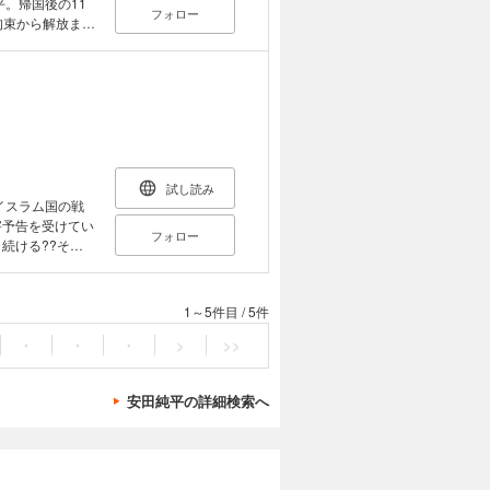
平。帰国後の11
フォロー
拘束から解放まで
。 また、本人に
、さらにわかり
起こった疑問点
試し読み
イスラム国の戦
害予告を受けてい
フォロー
男の熱き記録。
* 2011年末、数人集まれ
が発生。そのデ
1～5件目
/
5件
に出かけたが、
反動なのか、民
・
・
・
>
>>
ット・フリーダ
国営放送で全土
安田純平の詳細検索へ
とをワシントン
ルアラビアをは
アに入ることが