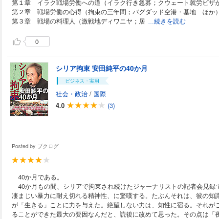
第１章 イラク戦場労働への道（イラク行き急募；クウェート就労ビザ
第２章 戦場労働の心得（拘束の三年間；バグダッド空港・基地 ほか
第３章 戦場の料理人（激戦地ディワニヤ；居
...続きを読む
0
シリア拘束 安田純平の40か月
ビジネス・実用
社会・政治
/
国際
4.0
(3)
Posted by
ブクログ
40か月である。
40か月もの間、シリアで拘束され続けたジャーナリストの記者会見録で
凄まじい暴力に耐え切れる精神性、に驚嘆する。たぶんそれは、彼の知
が「生きる」ことに力を与えた。絶望しない力は、知性に宿る。それが
ることができた最大の要因なんだと、読後に改めて思った。その点は「