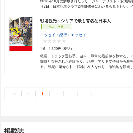
2018年10月に解放されたフリージャーナリスト・安田純
月2日、日本記者クラブ2時間40分にわたる会見を行い、
の体験を事細かに語った。その会見と質疑応答を全文収録
よるキーワード解説を加え、年表や地図、写真なども加え
戦場観光～シリアで最も有名な日本人
やすく説明。巻末の独占インタビューでは、会見後に沸き
小説・文芸
にも答える。
/
エッセイ・紀行
エッセイ
-
1巻
1,320円 (税込)
職業、トラック運転手。 趣味、戦争の最前線を旅する。 
闘員と誤報された経験あり。 現在、アサド支持派から殺
る。 戦場に魅せられ、戦地に友人を作り、激戦地を観光し続ける??その
姿をAFP通信から配信され「世界のフジモト」となった
****************************************************
ば秘密警察が飛んでくるシリアで数万人規模の民主化デモ
モを見たい！ そう考えた俺は、反政府運動の聖地ホムス
大規模デモを見物している最中に銃撃されてしまう。その
<<
<
1
・
・
・
・
・
・
主化要求のステージ上で「エブリバディ・トゥゲザー・ゲ
ム！」と叫び、群衆を煽ってしまった。その映像がシリア
に流れたことから、俺の人生が激変していく。今や俺のこ
ポスト、ニューヨークタイムズ、アル＝ジャジーラ、アー
じめ多くのメディアが取り上げてくれるが、なかなかシリ
できないジレンマが……。
掲載誌
***************************************************** 「戦争の現実を見に戦場