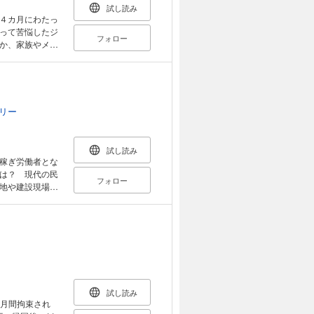
にこだわる理由
試し読み
生まれる。一橋大
４カ月にわたっ
。2003年より
って苦悩したジ
フォロー
ら、アフガニスタ
か、家族やメデ
。2015年6
仕事について政
ろで武装組織に
道をめぐる課題
解放）。著書に
よる、2002年
危険地報道』
総括」も収録。◆
者が触れてお
リー
スチナ問題を追っ
の私や家族が経
スタンなどの紛
が増えていって
などの取材を続
試し読み
取材と自己責
稼ぎ労働者とな
は？ 現代の民
フォロー
地や建設現場な
した出稼ぎ労働
ないのだ。著者
で潜入した。グ
ジネス、その実
一章 イラク戦
理人/第四章 戦
試し読み
か月間拘束され