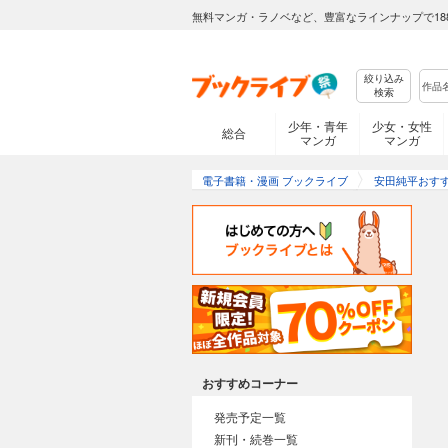
無料マンガ・ラノベなど、豊富なラインナップで18
絞り込み
検索
少年・青年
少女・女性
総合
マンガ
マンガ
電子書籍・漫画 ブックライブ
安田純平おす
おすすめコーナー
発売予定一覧
新刊・続巻一覧