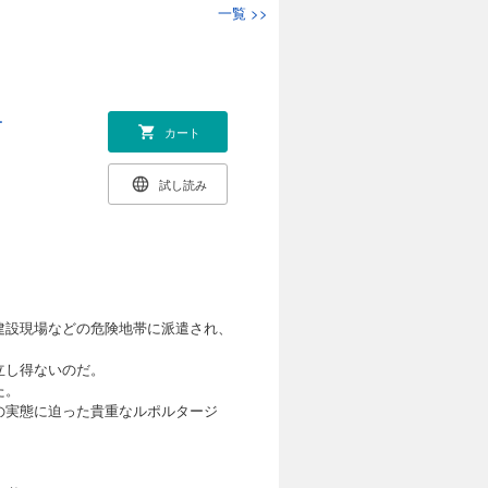
一覧
>>
ー
カート
試し読み
建設現場などの危険地帯に派遣され、
立し得ないのだ。
た。
の実態に迫った貴重なルポルタージ