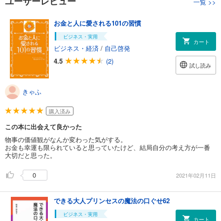
ユーザーレビュー
一覧
>>
お金と人に愛される101の習慣
ビジネス・実用
カート
ビジネス・経済
/
自己啓発
4.5
(2)
試し読み
きゃふ
購入済み
この本に出会えて良かった
物事の価値観がなんか変わった気がする。
お金も幸運も限られていると思っていたけど、結局自分の考え方が一番
大切だと思った。
0
2021年02月11日
できる大人プリンセスの魔法の口ぐせ62
ビジネス・実用
カート