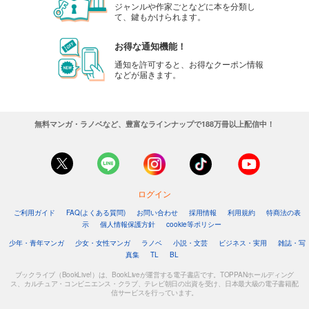
ジャンルや作家ごとなどに本を分類し
て、鍵もかけられます。
お得な通知機能！
通知を許可すると、お得なクーポン情報
などが届きます。
無料マンガ・ラノベなど、豊富なラインナップで188万冊以上配信中！
ログイン
ご利用ガイド
FAQ(よくある質問)
お問い合わせ
採用情報
利用規約
特商法の表
示
個人情報保護方針
cookie等ポリシー
少年・青年マンガ
少女・女性マンガ
ラノベ
小説・文芸
ビジネス・実用
雑誌・写
真集
TL
BL
ブックライブ（BookLive!）は、BookLiveが運営する電子書店です。TOPPANホールディング
ス、カルチュア・コンビニエンス・クラブ、テレビ朝日の出資を受け、日本最大級の電子書籍配
信サービスを行っています。