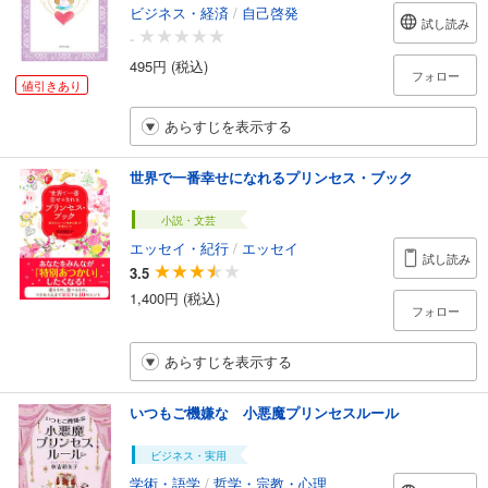
ビジネス・経済
/
自己啓発
試し読み
-
495円 (税込)
フォロー
値引きあり
あらすじを表示する
世界で一番幸せになれるプリンセス・ブック
小説・文芸
エッセイ・紀行
/
エッセイ
試し読み
3.5
1,400円 (税込)
フォロー
あらすじを表示する
いつもご機嫌な 小悪魔プリンセスルール
ビジネス・実用
学術・語学
/
哲学・宗教・心理