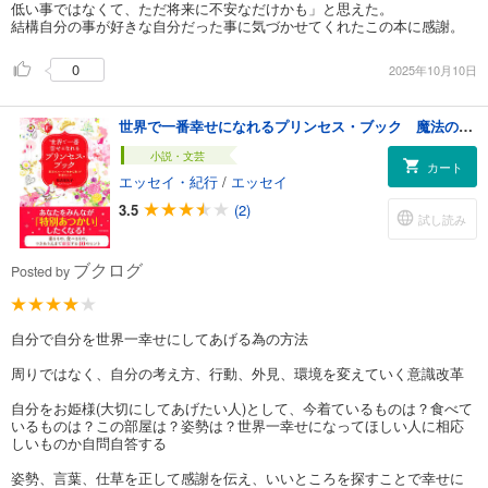
低い事ではなくて、ただ将来に不安なだけかも」と思えた。
結構自分の事が好きな自分だった事に気づかせてくれたこの本に感謝。
0
2025年10月10日
世界で一番幸せになれるプリンセス・ブック 魔法のルール「せかしあ」が幸運をよぶ
小説・文芸
カート
エッセイ・紀行
/
エッセイ
3.5
(2)
試し読み
ブクログ
Posted by
自分で自分を世界一幸せにしてあげる為の方法
周りではなく、自分の考え方、行動、外見、環境を変えていく意識改革
自分をお姫様(大切にしてあげたい人)として、今着ているものは？食べて
いるものは？この部屋は？姿勢は？世界一幸せになってほしい人に相応
しいものか自問自答する
姿勢、言葉、仕草を正して感謝を伝え、いいところを探すことで幸せに