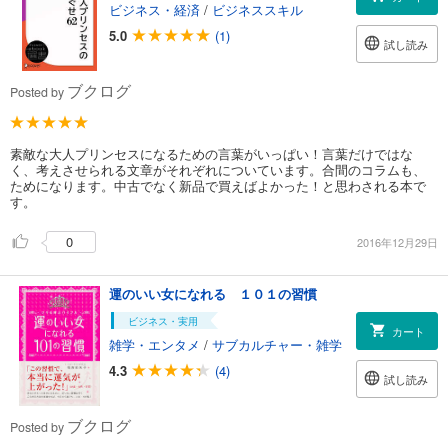
ビジネス・経済
/
ビジネススキル
5.0
(1)
試し読み
ブクログ
Posted by
素敵な大人プリンセスになるための言葉がいっぱい！言葉だけではな
く、考えさせられる文章がそれぞれについています。合間のコラムも、
ためになります。中古でなく新品で買えばよかった！と思わされる本で
す。
0
2016年12月29日
運のいい女になれる １０１の習慣
ビジネス・実用
カート
雑学・エンタメ
/
サブカルチャー・雑学
4.3
(4)
試し読み
ブクログ
Posted by