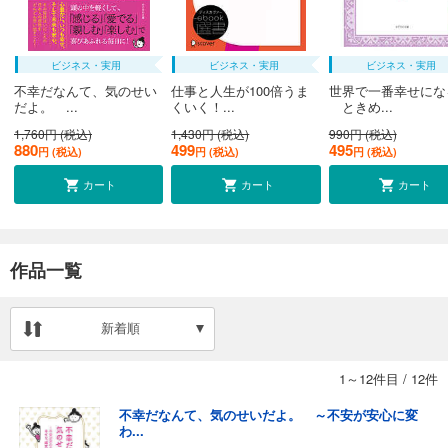
ビジネス・実用
ビジネス・実用
ビジネス・実用
不幸だなんて、気のせい
仕事と人生が100倍うま
世界で一番幸せにな
だよ。 ...
くいく！...
ときめ...
1,760円 (税込)
1,430円 (税込)
990円 (税込)
880
499
495
円 (税込)
円 (税込)
円 (税込)
カート
カート
カート
作品一覧
新着順
1～12件目
/
12件
不幸だなんて、気のせいだよ。 ～不安が安心に変
わ...