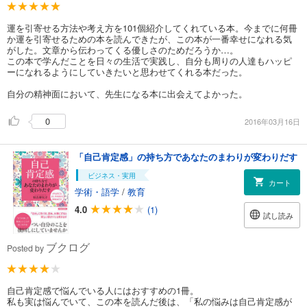
運を引寄せる方法や考え方を101個紹介してくれている本。今までに何冊
か運を引寄せるための本を読んできたが、この本が一番幸せになれる気
がした。文章から伝わってくる優しさのためだろうか…。
この本で学んだことを日々の生活で実践し、自分も周りの人達もハッピ
ーになれるようにしていきたいと思わせてくれる本だった。
自分の精神面において、先生になる本に出会えてよかった。
0
2016年03月16日
「自己肯定感」の持ち方であなたのまわりが変わりだす
ビジネス・実用
カート
学術・語学
/
教育
4.0
(1)
試し読み
ブクログ
Posted by
自己肯定感で悩んでいる人にはおすすめの1冊。
私も実は悩んでいて、この本を読んだ後は、「私の悩みは自己肯定感が