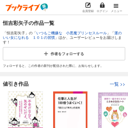
会員登録
ログイン
メニュー
恒吉彩矢子の作品一覧
「恒吉彩矢子」の「
いつもご機嫌な 小悪魔プリンセスルール
」「
運の
いい女になれる １０１の習慣
」ほか、ユーザーレビューをお届けしま
す！
作者を
フォローする
フォローすると、この作者の新刊が配信された際に、お知らせします。
値引き作品
一覧
>>