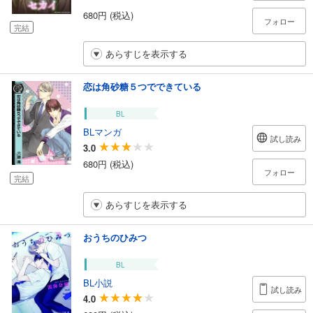
680円 (税込)
フォロー
完結
あらすじを表示する
恋は角砂糖５つでできている
BL
BLマンガ
試し読み
3.0
680円 (税込)
フォロー
完結
あらすじを表示する
おうちのひみつ
BL
BL小説
試し読み
4.0