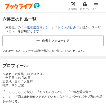
会員登録
ログイン
メニュー
六路黒の作品一覧
「六路黒」の「
一途恋愛自覚ナシ！
」「
おうちのひみつ
」ほか、ユーザ
ーレビューをお届けします！
作者を
フォローする
フォローすると、この作者の新刊が配信された際に、お知らせします。
プロフィール
作者名：六路黒（ロクロクロ）
生年月日：10月23日
出身地：日本 / 大阪府
職業：マンガ家
「ろくろくろ」と読む。『おうちのひみつ』、『一途恋愛自覚ナ
シ！』、『恋は角砂糖5つでできている』など主にボーイズラブ系の作品
を手がける。