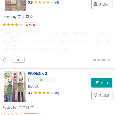
3.8
(4)
試し読み
ブクログ
Posted by
ネタバレ
前巻でなんとなく思ってたけど、今回は強く「妖魔な俺様～」と似てる
なと感じた。
二人の関係性とか、受の攻への気持ちの持って行きようとか、反対に攻
→受とか。
お話自体は好きなので、問題はないのですが。
0
2017年08月25日
純喫茶あくま
BL
カート
BL小説
3.7
(3)
試し読み
ブクログ
Posted by