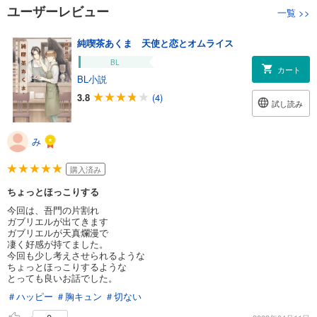
ユーザーレビュー
一覧
>>
純喫茶あくま 天使と恋とオムライス
BL
カート
BL小説
3.8
(4)
試し読み
み
購入済み
ちょっとほっこりする
今回は、吾門の片割れ
ガブリエルが出てきます
ガブリエルが天真爛漫で
凄く好感が持てました。
今回も少し考えさせられるような
ちょっとほっこりするような
とっても良いお話でした。
＃ハッピー
＃胸キュン
＃切ない