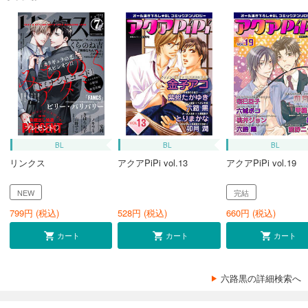
BL
BL
BL
リンクス
アクアPiPi vol.13
アクアPiPi vol.19
NEW
完結
799
円 (税込)
528
円 (税込)
660
円 (税込)
カート
カート
カート
六路黒の詳細検索へ