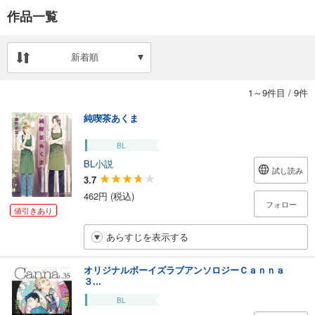
作品一覧
新着順
1～9件目
/
9件
純喫茶あくま
BL
BL小説
試し読み
3.7
462円 (税込)
フォロー
値引きあり
あらすじを表示する
オリジナルボーイズラブアンソロジーＣａｎｎａ
３...
BL