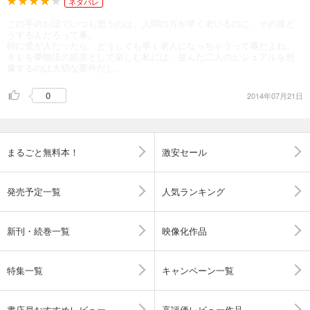
ネタバレ
この手のお話でいつも思うのは、人間の方が早く老いるのに、その後ど
うするんだろって事。
特に受が人だったら、どうしても早く老人になっちゃうって事だよね。
ＢＬを夢物語の娯楽として楽しむ私には、並んだ二人のビジュアルを想
像するのは大切な要件だし。
0
2014年07月21日
まるごと無料本！
激安セール
発売予定一覧
人気ランキング
新刊・続巻一覧
映像化作品
特集一覧
キャンペーン一覧
書店員おすすめレビュー
高評価レビュー作品