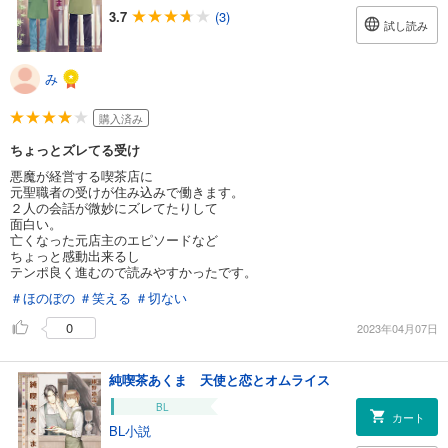
3.7
(3)
試し読み
み
購入済み
ちょっとズレてる受け
悪魔が経営する喫茶店に
元聖職者の受けが住み込みで働きます。
２人の会話が微妙にズレてたりして
面白い。
亡くなった元店主のエピソードなど
ちょっと感動出来るし
テンポ良く進むので読みやすかったです。
＃ほのぼの
＃笑える
＃切ない
0
2023年04月07日
純喫茶あくま 天使と恋とオムライス
BL
カート
BL小説