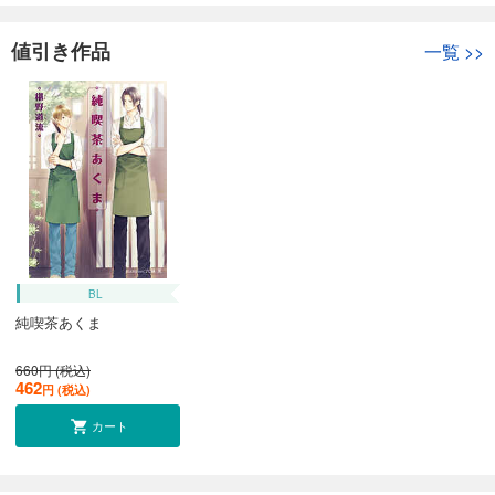
値引き作品
一覧
>>
BL
純喫茶あくま
660円 (税込)
462
円 (税込)
カート