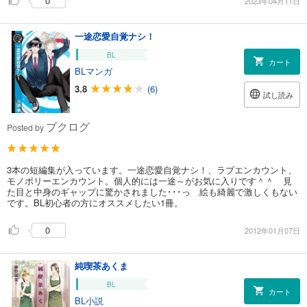
0
2023年04月11日
一途恋愛自覚ナシ！
BL
カート
BLマンガ
3.8
(6)
試し読み
ブクログ
Posted by
3本の短編集が入っています。一途恋愛自覚ナシ！、ラブエンカウント、
モノポリーエンカウント。個人的には一途～がお気に入りです＾＾ 見
た目と中身のギャップに驚かされました･･･っ 絵も綺麗で激しくもない
です。BL初心者の方にオススメしたい1冊。
0
2012年01月07日
純喫茶あくま
BL
カート
BL小説