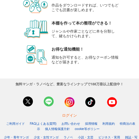
作品をダウンロードすれば、いつでもど
こでも読書が楽しめます。
本棚を作って本の整理ができる！
ジャンルや作家ごとなどに本を分類し
て、鍵もかけられます。
お得な通知機能！
通知を許可すると、お得なクーポン情報
などが届きます。
無料マンガ・ラノベなど、豊富なラインナップで188万冊以上配信中！
ログイン
ご利用ガイド
FAQ(よくある質問)
お問い合わせ
採用情報
利用規約
特商法の表
示
個人情報保護方針
cookie等ポリシー
少年・青年マンガ
少女・女性マンガ
ラノベ
小説・文芸
ビジネス・実用
雑誌・写