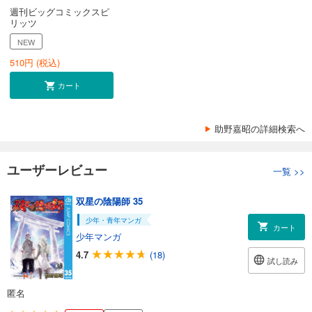
週刊ビッグコミックスピ
リッツ
NEW
510
円 (税込)
カート
助野嘉昭の詳細検索へ
ユーザーレビュー
一覧
>>
双星の陰陽師 35
少年・青年マンガ
カート
少年マンガ
4.7
(18)
試し読み
匿名