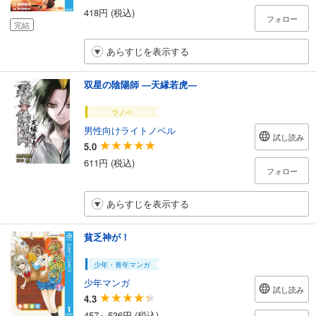
418円 (税込)
フォロー
完結
あらすじを表示する
双星の陰陽師 ―天縁若虎―
ラノベ
男性向けライトノベル
試し読み
5.0
611円 (税込)
フォロー
あらすじを表示する
貧乏神が！
少年・青年マンガ
少年マンガ
試し読み
4.3
457～536円 (税込)