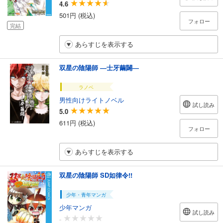
4.6
501円 (税込)
フォロー
完結
あらすじを表示する
双星の陰陽師 ―士牙繭闢―
ラノベ
男性向けライトノベル
試し読み
5.0
611円 (税込)
フォロー
あらすじを表示する
双星の陰陽師 SD如律令!!
少年・青年マンガ
少年マンガ
試し読み
-