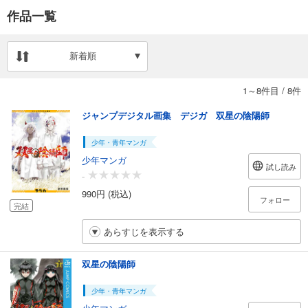
作品一覧
新着順
1～8件目
/
8件
ジャンプデジタル画集 デジガ 双星の陰陽師
少年・青年マンガ
少年マンガ
試し読み
-
990円 (税込)
フォロー
完結
あらすじを表示する
双星の陰陽師
少年・青年マンガ
少年マンガ