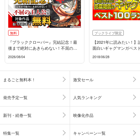
無料
ブックライブ限定
『ブラッククローバー』完結記念！最
【2021年に読みたい！
後まで絶対にあきらめない！不屈の主
面白いギャグマンガベスト
人公特集
グ！
2026/08/04
2018/06/28
まるごと無料本！
激安セール
発売予定一覧
人気ランキング
新刊・続巻一覧
映像化作品
特集一覧
キャンペーン一覧