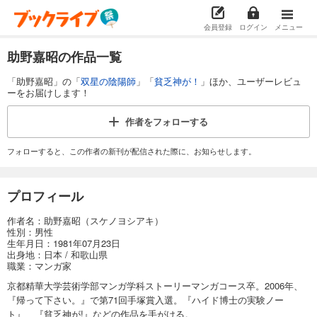
会員登録
ログイン
メニュー
助野嘉昭の作品一覧
「助野嘉昭」の「
双星の陰陽師
」「
貧乏神が！
」ほか、ユーザーレビュ
ーをお届けします！
作者を
フォローする
フォローすると、この作者の新刊が配信された際に、お知らせします。
プロフィール
作者名：助野嘉昭（スケノヨシアキ）
性別：男性
生年月日：1981年07月23日
出身地：日本 / 和歌山県
職業：マンガ家
京都精華大学芸術学部マンガ学科ストーリーマンガコース卒。2006年、
『帰って下さい。』で第71回手塚賞入選。『ハイド博士の実験ノー
ト』、『貧乏神が!』などの作品を手がける。