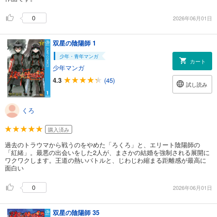
0
2026年06月01日
双星の陰陽師 1
少年・青年マンガ
カート
少年マンガ
4.3
(45)
試し読み
くろ
購入済み
過去のトラウマから戦うのをやめた「ろくろ」と、エリート陰陽師の
「紅緒」。最悪の出会いをした2人が、まさかの結婚を強制される展開に
ワクワクします。王道の熱いバトルと、じわじわ縮まる距離感が最高に
面白い
0
2026年06月01日
双星の陰陽師 35