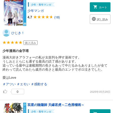
少年・青年マンガ
カート
少年マンガ
4.7
(18)
試し読み
ひじき！
購入済み
少年漫画の金字塔
漫画大好きアラフォーの私が太鼓判を押す漫画です。
うしおととらにも通ずる最高の読了感があります。
追っている最中は連載期間の長さもあって中だるみもありましたが全て
終わって読んでみたら歳月の長さと最高のエンドでボロ泣きでした。
愛はLove
＃アツい
＃エモい
＃感動する
0
2025年05月29日
双星の陰陽師 天縁若虎～二色滑稽画～
少年・青年マンガ