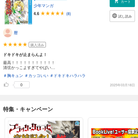
カート
少年マンガ
4.6
(8)
試し読み
壓
購入済み
ドキドキが止まらんよ！
最高！！！！！！！！！！！
清弦かっこよすぎてやばい…
＃胸キュン
＃カッコいい
＃ドキドキハラハラ
0
2025年03月18日
特集・キャンペーン