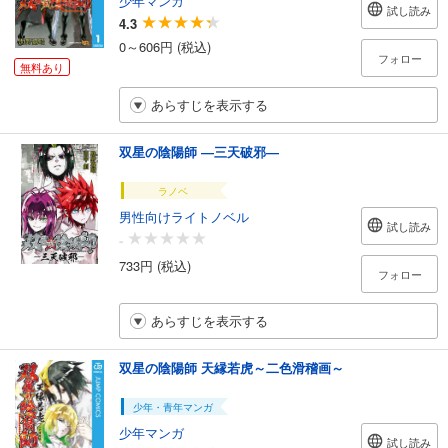
試し読み
4.3
0～606円 (税込)
フォロー
無料あり
あらすじを表示する
双星の陰陽師 ―三天破邪―
ラノベ
男性向けライトノベル
試し読み
-
733円 (税込)
フォロー
あらすじを表示する
双星の陰陽師 天縁若虎～二色滑稽画～
少年・青年マンガ
少年マンガ
試し読み