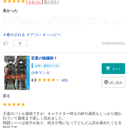
ネタバレ
購入済み
良かった
途中で離脱したりもしたけど最後まで読めて本当に面白かった。
終わりの展開も個人的には好きで納得できるものだったので良かったで
す。
＃癒やされる
＃アツい
＃ハッピー
0
2026年06月03日
双星の陰陽師 1
少年・青年マンガ
カート
少年マンガ
4.3
(45)
試し読み
匿名
王道のバトル漫画ですが、キャラクター同士の絆や成長もしっかり描か
れていて最後まで楽しく読めました。
戦闘シーンは迫力があり、続きが気になってどんどん読み進めたくなる
作品です。