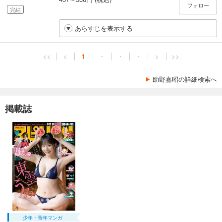
フォロー
完結
あらすじを表示する
<<
<
1
・
・
・
>
>>
助野嘉昭の詳細検索へ
掲載誌
少年・青年マンガ