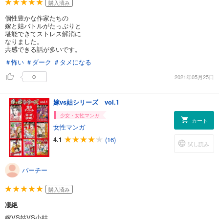
購入済み
個性豊かな作家たちの
嫁と姑バトルがたっぷりと
堪能できてストレス解消に
なりました。
共感できる話が多いです。
＃怖い
＃ダーク
＃タメになる
0
2021年05月25日
嫁vs姑シリーズ vol.1
少女・女性マンガ
カート
女性マンガ
4.1
(16)
試し読み
バーチー
購入済み
凄絶
嫁VS姑VS小姑