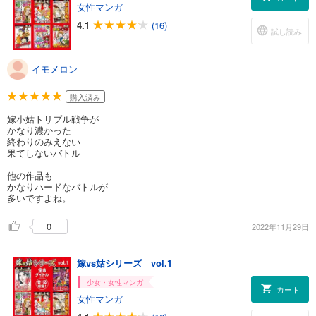
女性マンガ
4.1
(16)
試し読み
イモメロン
購入済み
嫁小姑トリプル戦争が
かなり濃かった
終わりのみえない
果てしないバトル
他の作品も
かなりハードなバトルが
多いですよね。
0
2022年11月29日
嫁vs姑シリーズ vol.1
少女・女性マンガ
カート
女性マンガ