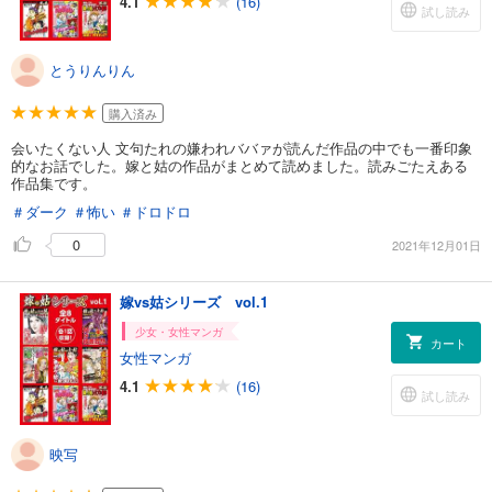
4.1
(16)
試し読み
とうりんりん
購入済み
会いたくない人 文句たれの嫌われババァが読んだ作品の中でも一番印象
的なお話でした。嫁と姑の作品がまとめて読めました。読みごたえある
作品集です。
＃ダーク
＃怖い
＃ドロドロ
0
2021年12月01日
嫁vs姑シリーズ vol.1
少女・女性マンガ
カート
女性マンガ
4.1
(16)
試し読み
映写