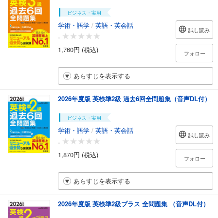
ビジネス・実用
学術・語学
/
英語・英会話
試し読み
-
1,760円 (税込)
フォロー
あらすじを表示する
2026年度版 英検準2級 過去6回全問題集（音声DL付）
ビジネス・実用
学術・語学
/
英語・英会話
試し読み
-
1,870円 (税込)
フォロー
あらすじを表示する
2026年度版 英検準2級プラス 全問題集 （音声DL付）