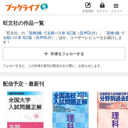
会員登録
ログイン
メニュー
旺文社の作品一覧
「旺文社」の「
英検3級 でる順パス単 5訂版（音声DL付）
」「
英検1級 で
る順パス単 5訂版（音声DL付）
」ほか、ユーザーレビューをお届けしま
す！
作者を
フォローする
フォローすると、この作者の新刊が配信された際に、お知らせします。
配信予定・最新刊