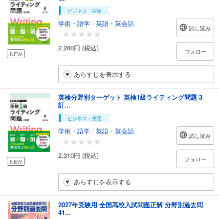
ビジネス・実用
学術・語学
/
英語・英会話
試し読み
-
2,200円 (税込)
フォロー
NEW
あらすじを表示する
英検分野別ターゲット 英検1級ライティング問題 3
訂...
ビジネス・実用
学術・語学
/
英語・英会話
試し読み
-
2,310円 (税込)
フォロー
NEW
あらすじを表示する
2027年受験用 全国高校入試問題正解 分野別過去問
41...