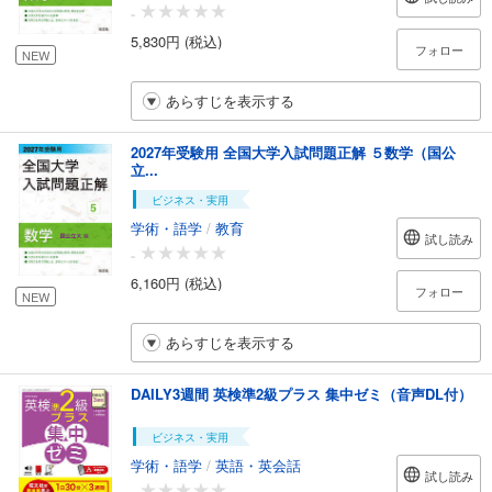
-
5,830円 (税込)
フォロー
NEW
あらすじを表示する
2027年受験用 全国大学入試問題正解 ５数学（国公
立...
ビジネス・実用
学術・語学
/
教育
試し読み
-
6,160円 (税込)
フォロー
NEW
あらすじを表示する
DAILY3週間 英検準2級プラス 集中ゼミ（音声DL付）
ビジネス・実用
学術・語学
/
英語・英会話
試し読み