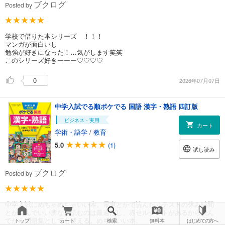
ブクログ
Posted by
学校で借りた本シリーズ ！！！
マンガが面白いし
勉強が好きになった！…気がします笑笑
このシリーズ好きーーー♡♡♡♡
0
2026年07月07日
中学入試でる順ポケでる 国語 漢字・熟語 四訂版
ビジネス・実用
カート
学術・語学
/
教育
5.0
(1)
試し読み
ブクログ
Posted by
中学入試にめちゃめちゃいい本。電車とかで読んだりテストの休み時間
とか読んでいい所なら読むのは最適だし、赤セルシートがあるから読ん
でから問題集としても使える。めちゃいい本。
トップ
カート
検索
無料本
はじめての方へ