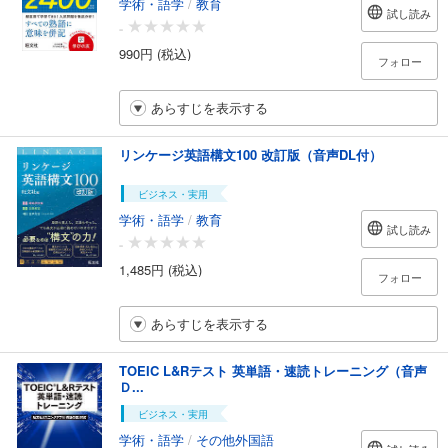
学術・語学
/
教育
試し読み
-
990円 (税込)
フォロー
あらすじを表示する
リンケージ英語構文100 改訂版（音声DL付）
ビジネス・実用
学術・語学
/
教育
試し読み
-
1,485円 (税込)
フォロー
あらすじを表示する
TOEIC L&Rテスト 英単語・速読トレーニング（音声
Ｄ...
ビジネス・実用
学術・語学
/
その他外国語