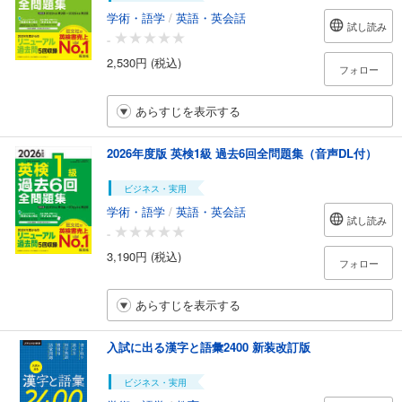
学術・語学
/
英語・英会話
試し読み
-
2,530円 (税込)
フォロー
あらすじを表示する
2026年度版 英検1級 過去6回全問題集（音声DL付）
ビジネス・実用
学術・語学
/
英語・英会話
試し読み
-
3,190円 (税込)
フォロー
あらすじを表示する
入試に出る漢字と語彙2400 新装改訂版
ビジネス・実用