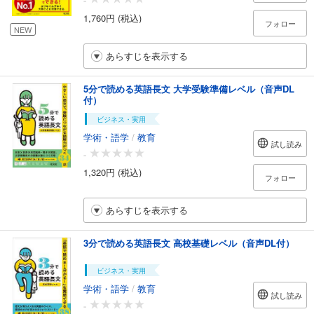
-
1,760円 (税込)
フォロー
NEW
あらすじを表示する
5分で読める英語長文 大学受験準備レベル（音声DL
付）
ビジネス・実用
学術・語学
/
教育
試し読み
-
1,320円 (税込)
フォロー
あらすじを表示する
3分で読める英語長文 高校基礎レベル（音声DL付）
ビジネス・実用
学術・語学
/
教育
試し読み
-