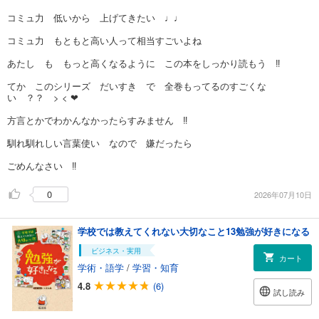
コミュ力 低いから 上げてきたい ♩♩
コミュ力 もともと高い人って相当すごいよね
あたし も もっと高くなるように この本をしっかり読もう ‼️
てか このシリーズ だいすき で 全巻もってるのすごくな
い ？？ > < ❤︎
方言とかでわかんなかったらすみません ‼️
馴れ馴れしい言葉使い なので 嫌だったら
ごめんなさい ‼️
0
2026年07月10日
学校では教えてくれない大切なこと13勉強が好きになる
ビジネス・実用
カート
学術・語学
/
学習・知育
4.8
(6)
試し読み