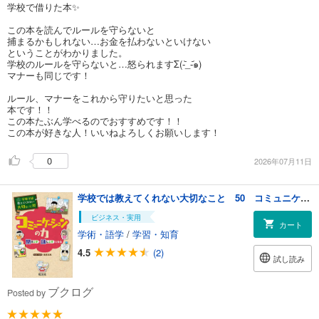
学校で借りた本✨
この本を読んでルールを守らないと
捕まるかもしれない…お金を払わないといけない
ということがわかりました。
学校のルールを守らないと…怒られますΣ(-᷅_-᷄๑)
マナーも同じです！
ルール、マナーをこれから守りたいと思った
本です！！
この本たぶん学べるのでおすすめです！！
この本が好きな人！いいねよろしくお願いします！
0
2026年07月11日
学校では教えてくれない大切なこと 50 コミュニケーションの力―聞き上手・話し上手になる―
ビジネス・実用
カート
学術・語学
/
学習・知育
4.5
(2)
試し読み
ブクログ
Posted by