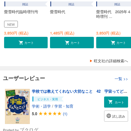
雑誌
雑誌
雑誌
螢雪時代臨時増刊号
螢雪時代
螢雪時代 2025年
時増刊 ...
NEW
3,850
円 (税込)
1,485
円 (税込)
3,850
円 (税込)
カート
カート
カート
旺文社の詳細検索へ
ユーザーレビュー
一覧
>>
学校では教えてくれない大切なこと 42 宇宙ってどんなところ？
ビジネス・実用
カート
学術・語学
/
学習・知育
5.0
(1)
試し読み
ブクログ
Posted by