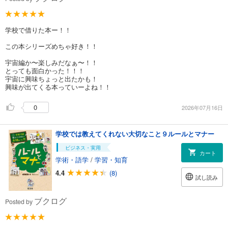
学校で借りた本ー！！
この本シリーズめちゃ好き！！
宇宙編か〜楽しみだなぁ〜！！
とっても面白かった！！！
宇宙に興味ちょっと出たかも！
興味が出てくる本っていーよね！！
0
2026年07月16日
学校では教えてくれない大切なこと９ルールとマナー
ビジネス・実用
カート
学術・語学
/
学習・知育
4.4
(8)
試し読み
ブクログ
Posted by