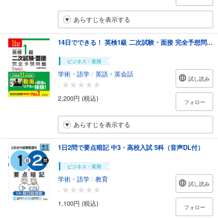
あらすじを表示する
14日でできる！ 英検1級 二次試験・面接 完全予想問...
ビジネス・実用
学術・語学
/
英語・英会話
試し読み
-
2,200円 (税込)
フォロー
あらすじを表示する
1日2問で要点暗記 中3・高校入試 5科（音声DL付）
ビジネス・実用
学術・語学
/
教育
試し読み
-
1,100円 (税込)
フォロー