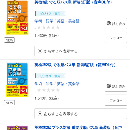
英検3級 でる順パス単 新装5訂版（音声DL付）
ビジネス・実用
学術・語学
/
英語・英会話
試し読み
-
1,430円 (税込)
フォロー
NEW
あらすじを表示する
英検準2級 でる順パス単 新装5訂版（音声DL付）
ビジネス・実用
学術・語学
/
英語・英会話
試し読み
-
1,540円 (税込)
フォロー
NEW
あらすじを表示する
英検準2級プラス対策 重要度順パス単 新装版（音声