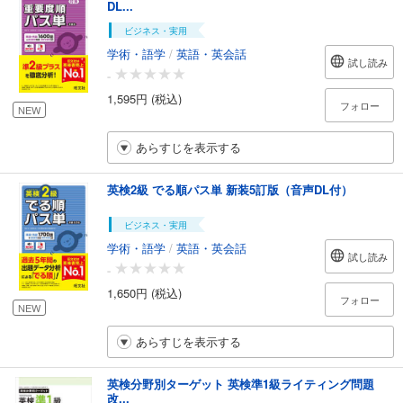
DL...
ビジネス・実用
学術・語学
/
英語・英会話
試し読み
-
1,595円 (税込)
フォロー
NEW
あらすじを表示する
英検2級 でる順パス単 新装5訂版（音声DL付）
ビジネス・実用
学術・語学
/
英語・英会話
試し読み
-
1,650円 (税込)
フォロー
NEW
あらすじを表示する
英検分野別ターゲット 英検準1級ライティング問題
改...