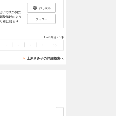
試し読み
想いで彼の胸に
螺旋階段のよう
フォロー
り更に絡まりだ
?
1～6件目
/
6件
・
・
・
>
>>
上原きみ子の詳細検索へ