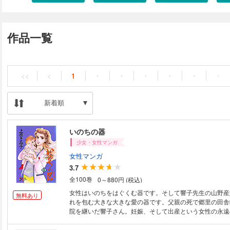
作品一覧
<<
<
1
・
・
・
・
・
・
新着順
いのちの器
少女・女性マンガ
女性マンガ
3.7
全100巻
0～880円 (税込)
女性はいのちをはぐくむ器です。そして響子先生の山野産
無料あり
れを包む大きな大きな愛の器です。父親の死で郷里の田舎
院を継いだ響子さん。妊娠、そして出産という女性の永遠
こめられた祈りと喜びと悲しみと……。それらをやさしく
子さんの感動愛シリーズがここに!!