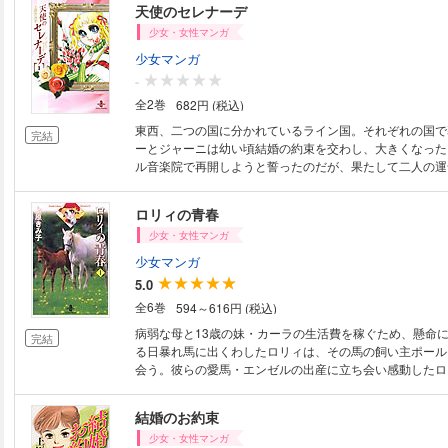
天使のセレナーデ
少女・女性マンガ
少女マンガ
-
全2巻
682円 (税込)
東西、二つの国に分かれているライン国。それぞれの国で
完結
ーとジャーニは幼い頃結婚の約束を交わし、大きくなった
ル音楽院で再開しようと誓ったのだが、果たして二人の運
ロリィの青春
少女・女性マンガ
少女マンガ
5.0
全6巻
594～616円 (税込)
病弱な母と13歳の妹・カーラの生活費を稼ぐため、懸命
完結
る日暴れ馬に出くわしたロリィは、その馬の飼い主ポール
会う。彼らの愛馬・エンゼルの出産に立ち会い感動したロ
馬・ハッピーを譲り受ける！ 数々の苦難に明るさと元気
ロリィがハッピーとともに繰り広げる青春ロマン!!
結婚のお約束
少女・女性マンガ