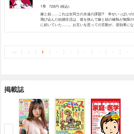
1巻
726円 (税込)
嫁と姑……これは女同士の永遠の課題!? 幸せいっぱいの
飛び込んだ結婚生活は、彼を挟んで嫁と姑の確執が無限の
に続いていた……。お互いを思っての言動が、逆効果にな
す！ このもつれた糸をほぐすことは可能なのだろうか?
<<
<
1
・
・
・
・
・
・
掲載誌