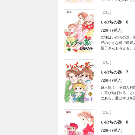
完結
いのちの器 6
726円 (税込)
女性はいのちの器、
野の小さな町で産婦
響子さんも有吉も、
完結
いのちの器 7
726円 (税込)
超人気！ 産婦人科
に再び結ばれること
にある。愛は幸せを
のは……。
完結
いのちの器 8
726円 (税込)