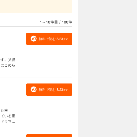
1～10件目
/
100件
無料で読む 8/23
まで
です。父親
こにこめら
無料で読む 8/23
まで
りた幸
っている産
・ドラマ・