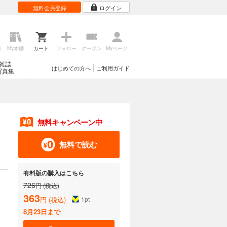
無料会員登録
ログイン
歴
My本棚
カート
フォロー
クーポン
Myページ
雑誌
はじめての方へ
ご利用ガイド
写真集
無料キャンペーン中
無料で読む
有料版の購入はこちら
726
円 (税込)
363
円 (税込)
1
pt
8月23日まで