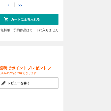
>
>>
試し読み
屋さん。そ
実の叔母が
カートに全巻入れる
定無料版、予約作品はカートに入りません
カートに入れる
試し読み
るお嫁さ
ー投稿でポイントプレゼント ／
入済みの作品が対象となります
カートに入れる
レビューを書く
試し読み
たり、優子