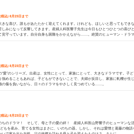
 (税込) 8月23日まで
大きな喜び。誰もがあたたかく迎えてくれます。けれども、ほしいと思ってもでき
苦しみになって反響してきます。産婦人科医響子先生は今日もひとつひとつの喜び
て見守っています。自分自身も困難をかかえながら……。絶賛のヒューマン・ドラ
 (税込) 8月23日まで
の“愛”のシリーズ。出産は、女性にとって、家族にとって、大きなドラマです。子ど
う強めることもあれば、子どもができないことで、夫婦が反目し、家族に軋轢が生
婚の傷を負いながら、日々のドラマをやさしく見つめている……。
 (税込) 8月23日まで
のちのドラマ！ そして、母と子の愛の絆！ 産婦人科医山野響子のヒューマンな
!子どもを産み、育てる女性はまさに、いのちの器。しかし、それは愛憎と葛藤の物語
かいで家を出た女性。父の故郷を訪ねる母と子を迎えたものは？ さらに……。