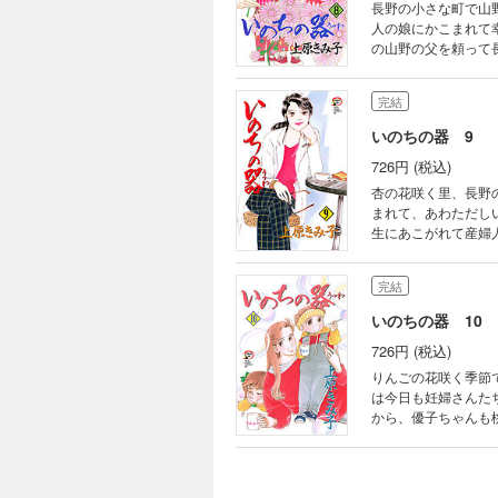
長野の小さな町で山
人の娘にかこまれて
の山野の父を頼って
れたのであった……
完結
いのちの器 9
726円 (税込)
杏の花咲く里、長野
まれて、あわただし
生にあこがれて産婦
沢山のお話です。
完結
いのちの器 10
726円 (税込)
りんごの花咲く季節
は今日も妊婦さんた
から、優子ちゃんも
て……!?
完結