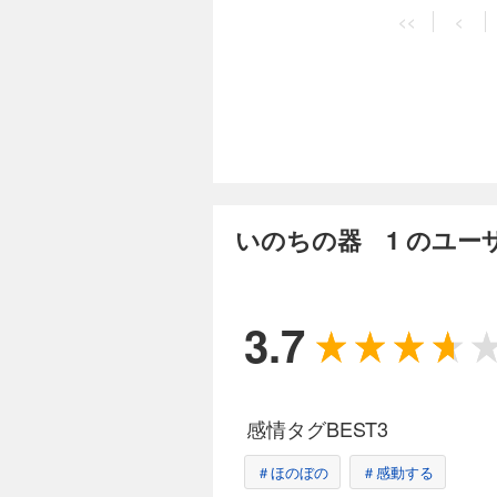
いのちの器 11
<<
<
726円 (税込)
響子先生は、今日も
れからそれから、優
やってきて……!?
完結
いのちの器 12
726円 (税込)
いのちの器 1 のユー
今日も訪れる臨月間
ん、夫を事故で失い
3.7
完結
いのちの器 13
726円 (税込)
感情タグBEST3
響子先生は今回も仕
ちゃんや桃子ちゃん
＃ほのぼの
＃感動する