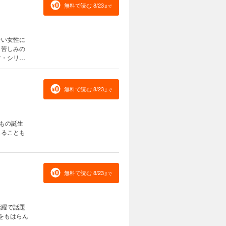
無料で読む 8/23
まで
ない女性に
と苦しみの
マ・シリー
無料で読む 8/23
まで
もの誕生
じることも
無料で読む 8/23
まで
活躍で話題
をもはらん