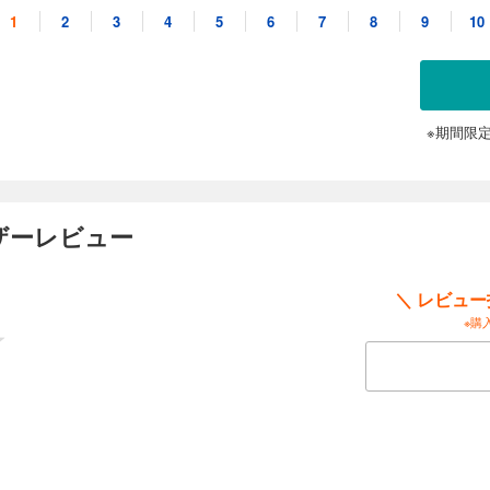
1
2
3
4
5
6
7
8
9
10
妊婦さんたちを相手に大忙し。見習い先生のあかりさんは相変わらずのそそっかし
子ちゃんも桃子ちゃんも元気にとびはねています。ところで、今回は桃子ちゃんの
※期間限
ザーレビュー
近の妊婦さんたち。それぞれにドラマをかかえて、実家の母と姑の間で右往左往す
ながらもけんめいに赤ちゃんを産もうとしている若い未亡人、そして……。
＼ レビュ
※購
事に、プライベートに大忙し。いろいろな事情を抱えた妊婦さんたちの相談にのっ
と一緒にすごしたり……。