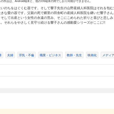
らの作品は、Android端末と、他のOS端末の間でしおり同期ができません。
はいのちをはぐくむ器です。そして響子先生の山野産婦人科医院はそれを包む
大きな愛の器です。父親の死で郷里の田舎町の産婦人科医院を継いだ響子さん
、そして出産という女性の永遠の営み、そこにこめられた祈りと喜びと悲しみ
…。それらをやさしく見守り続ける響子さんの感動愛シリーズがここに!!
療
夫婦
浮気・不倫
職業・ビジネス
教師・先生
映画化
メディ