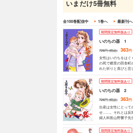
いまだけ5冊無料
全100巻配信中
1巻へ
最新刊へ
期間限定無料版あり
いのちの器 1
363
726円 (税込)
円
女性はいのちをはぐ
の死で郷里の田舎町
れた祈りと喜びと悲
期間限定無料版あり
いのちの器 2
363
726円 (税込)
円
出産は女性にとって
せ……。それとは反
婦人科医山野響子先
シリーズ第２弾!!
期間限定無料版あり