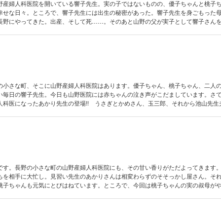
野産婦人科医院を開いている響子先生。実の子ではないものの、優子ちゃんと桃子
幸せな日々。ところで、響子先生には出生の秘密があった。響子先生を身ごもった
長野にやってきた。出産、そして死……。そのあと山野の父が実子として響子さん
。
の小さな町、そこに山野産婦人科医院はあります。優子ちゃん、桃子ちゃん、二人
い毎日の響子先生。今日も山野医院には赤ちゃんの泣き声がこだましています。さ
人科医になったあかり先生の登場!! うさぎとかめさん、玉三郎、それから池山先生
です。長野の小さな町の山野産婦人科医院にも、その甘い香りがただよってきます
ちを相手に大忙し。見習い先生のあかりさんは相変わらずのそそっかし屋さん。そ
桃子ちゃんも元気にとびはねています。ところで、今回は桃子ちゃんの実の叔母が