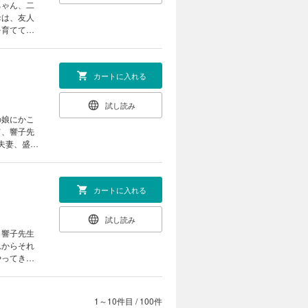
ちゃん、二
母は、友人
を育ててく
カートに入れる
試し読み
の娘にかこ
て、響子先
夫妻、盛り
カートに入れる
試し読み
。響子先生
れからそれ
やってき
1～10件目
/
100件
カートに入れる