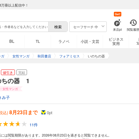
8万冊以上配信中！
Get!
セーフサーチ 中
来店pt
閲覧履
ビジネス
BL
TL
ラノベ
小説・文芸
実用
ンガ
女性マンガ
秋田書店
フォアミセス
いのちの器
値引き
完結
のちの器 1
・女性マンガ
きみ子
8月23日まで
(税込)
0
pt
11件
版には閲覧期限があります。2026年08月23日を過ぎると閲覧できません。