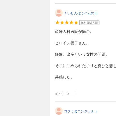
完結
くいしんぼうハムの日
いのちの器 14
726円 (税込)
無料版購入済
新しく雅志君が加わ
産婦人科医院が舞台。
ヒロイン響子さん。
完結
妊娠、出産という女性の問題。
いのちの器 15
726円 (税込)
そこにこめられた祈りと喜びと悲
ついに響子先生に赤
語。
共感した。
完結
0
いのちの器 16
726円 (税込)
コクうまエンジェルゥ
待望の赤ちゃんが生