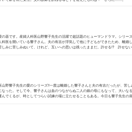
愛の器です。産婦人科医山野響子先生の活躍で超話題のヒューマンドラマ。シリーズ第
人科医を開いている響子さん。夫の有吉が浮気して他に子どもができたため、離婚
苦しみに苦しみぬいて、けれど、互いへの思いは残ったままだ。許せる!? 許せない!
医山野響子先生の愛のシリーズ!!一度は離婚した響子さんと夫の有吉だったが、苦し
になった。そして今、響子さんは血のつながらぬ二人の娘の母にもなって、大いな
運んでくるが、時としてつらい試練の場に立たせることもある。今日も響子先生の