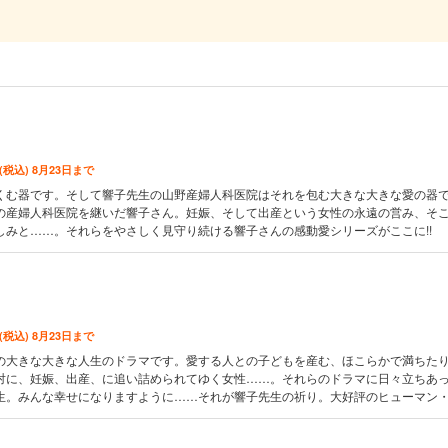
 (税込) 8月23日まで
くむ器です。そして響子先生の山野産婦人科医院はそれを包む大きな大きな愛の器
の産婦人科医院を継いだ響子さん。妊娠、そして出産という女性の永遠の営み、そ
しみと……。それらをやさしく見守り続ける響子さんの感動愛シリーズがここに!!
 (税込) 8月23日まで
の大きな大きな人生のドラマです。愛する人との子どもを産む、ほこらかで満ちた
対に、妊娠、出産、に追い詰められてゆく女性……。それらのドラマに日々立ちあ
生。みんな幸せになりますように……それが響子先生の祈り。大好評のヒューマン