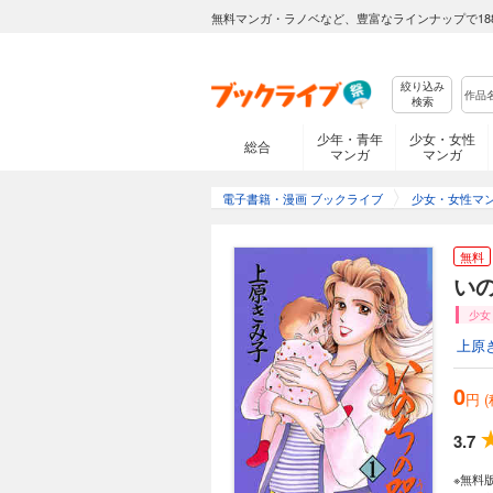
無料マンガ・ラノベなど、豊富なラインナップで18
絞り込み
検索
少年・青年
少女・女性
総合
マンガ
マンガ
電子書籍・漫画 ブックライブ
少女・女性マ
無料
い
少女
上原
0
円 
3.7
※無料