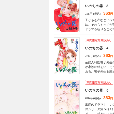
いのちの器 3
363
726円 (税込)
円
子どもを産むという
は、それらすべてが
ドラマを祈りをこめ
ズ!!
期間限定無料版あり
いのちの器 4
363
726円 (税込)
円
産婦人科医響子先生
が家族の絆をいっそ
ある。響子先生も離
期間限定無料版あり
いのちの器 5
363
726円 (税込)
円
出産のドラマ！ い
のシリーズ第５弾!
で……。姑とのいさ