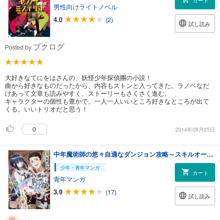
カート
男性向けライトノベル
4.0
(2)
試し読み
ブクログ
Posted by
大好きなてにをはさんの、妖怪少年探偵團の小説！
曲から好きなものだったから、内容もストンと入ってきた。ラノベなだ
けあって文章も読みやすく、ストーリーもさくさく進む。
キャラクターの個性も豊かで、一人一人いいところ好きなところが出て
くる。いいトリオだと思う！
0
2014年09月25日
中年魔術師の悠々自適なダンジョン攻略～スキルオーブを使ったら最強スキルを手に入れたので、好きに生きようと思います～@COMIC 第1巻
少年・青年マンガ
カート
青年マンガ
3.9
(17)
試し読み