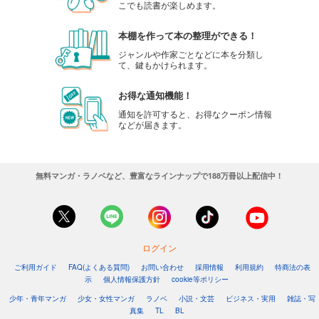
こでも読書が楽しめます。
本棚を作って本の整理ができる！
ジャンルや作家ごとなどに本を分類し
て、鍵もかけられます。
お得な通知機能！
通知を許可すると、お得なクーポン情報
などが届きます。
無料マンガ・ラノベなど、豊富なラインナップで188万冊以上配信中！
ログイン
ご利用ガイド
FAQ(よくある質問)
お問い合わせ
採用情報
利用規約
特商法の表
示
個人情報保護方針
cookie等ポリシー
少年・青年マンガ
少女・女性マンガ
ラノベ
小説・文芸
ビジネス・実用
雑誌・写
真集
TL
BL