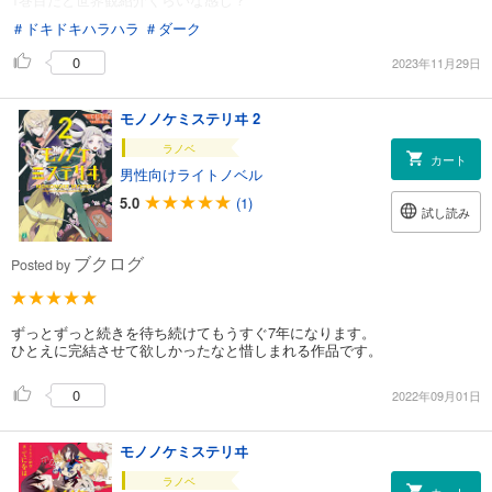
＃ドキドキハラハラ
＃ダーク
0
2023年11月29日
モノノケミステリヰ 2
ラノベ
カート
男性向けライトノベル
5.0
(1)
試し読み
ブクログ
Posted by
ずっとずっと続きを待ち続けてもうすぐ7年になります。
ひとえに完結させて欲しかったなと惜しまれる作品です。
0
2022年09月01日
モノノケミステリヰ
ラノベ