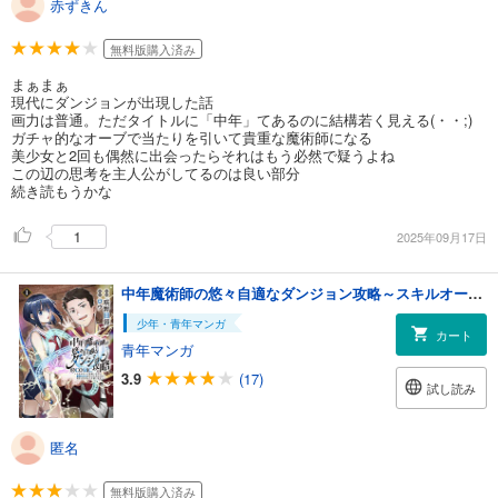
赤ずきん
無料版購入済み
まぁまぁ
現代にダンジョンが出現した話
画力は普通。ただタイトルに「中年」てあるのに結構若く見える(・・;)
ガチャ的なオーブで当たりを引いて貴重な魔術師になる
美少女と2回も偶然に出会ったらそれはもう必然で疑うよね
この辺の思考を主人公がしてるのは良い部分
続き読もうかな
1
2025年09月17日
中年魔術師の悠々自適なダンジョン攻略～スキルオーブを使ったら最強スキルを手に入れたので、好きに生きようと思います～@COMIC 第1巻
少年・青年マンガ
カート
青年マンガ
3.9
(17)
試し読み
匿名
無料版購入済み