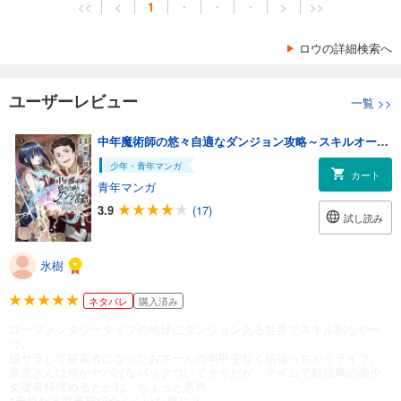
<<
<
1
・
・
・
>
>>
ロウの詳細検索へ
ユーザーレビュー
一覧
>>
中年魔術師の悠々自適なダンジョン攻略～スキルオーブを使ったら最強スキルを手に入れたので、好きに生きようと思います～@COMIC 第1巻
少年・青年マンガ
カート
青年マンガ
3.9
(17)
試し読み
氷樹
ネタバレ
購入済み
ローファンタジータイプの地球にダンジョンある世界でスキル制なやー
つ。
脱サラして探索者になったおさーんの年甲斐なく頑張っちゃうライフ。
東雲さんは何かヤバげなバックついてそうだが、テイムで対抗馬の美少
女従者枠埋めるとかね、ちょっと意外。
1巻目だと世界観紹介くらいな感じ？