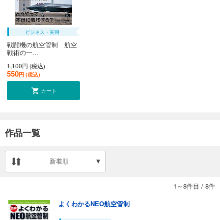
ビジネス・実用
戦闘機の航空管制 航空
戦術の一...
1,100円 (税込)
550
円 (税込)
カート
作品一覧
新着順
1～8件目
/
8件
よくわかるNEO航空管制