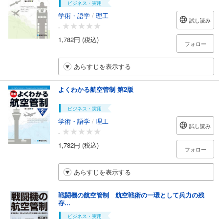
ビジネス・実用
学術・語学
/
理工
試し読み
-
1,782円 (税込)
フォロー
あらすじを表示する
よくわかる航空管制 第2版
ビジネス・実用
学術・語学
/
理工
試し読み
-
1,782円 (税込)
フォロー
あらすじを表示する
戦闘機の航空管制 航空戦術の一環として兵力の残
存...
ビジネス・実用