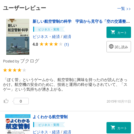
ユーザーレビュー
一覧
>>
新しい航空管制の科学 宇宙から見守る「空の交通整理」
ビジネス・実用
カート
ビジネス・経済
/
経済
4.0
(1)
試し読み
ブクログ
Posted by
「ぼく管」というゲームから、航空管制に興味を持ったのが読んだきっ
かけ。航空機の安全のために、技術と運用の粋が凝らされていて、「ス
ゲー」という気持ちが湧き上がる。
0
2015年10月11日
よくわかる航空管制
ビジネス・実用
カート
ビジネス・経済
/
経済