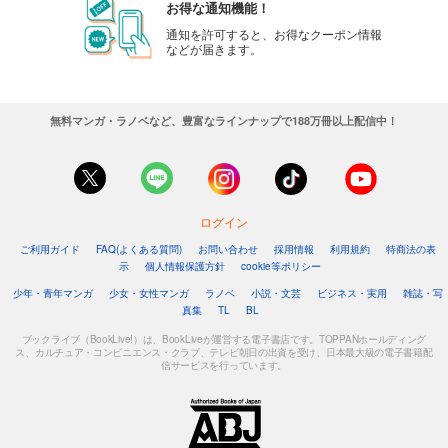
お得な通知機能！
通知を許可すると、お得なクーポン情報
などが届きます。
無料マンガ・ラノベなど、豊富なラインナップで188万冊以上配信中！
ログイン
ご利用ガイド
FAQ(よくある質問)
お問い合わせ
採用情報
利用規約
特商法の表
示
個人情報保護方針
cookie等ポリシー
少年・青年マンガ
少女・女性マンガ
ラノベ
小説・文芸
ビジネス・実用
雑誌・写
真集
TL
BL
ブックライブ（BookLive!）は、BookLiveが運営する電子書店です。TOPPANホールディング
ス、カルチュア・コンビニエンス・クラブ、テレビ朝日の出資を受け、日本最大級の電子書籍配
信サービスを行っています。