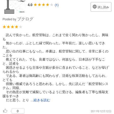
4.0
(1)
試し読み
ブクログ
Posted by
読んで良かった。航空管制は、これまで全く関わり無かったし、興味
も
無かったが、ふとした縁で関わった。半年前だ。楽しい思いもでき
た。
思い出の仕事にもなった。本書は、航空管制に関して、非常に多くの
ことを
教えてくれた。でも、良書ではない。何故なら、日本語が下手なこ
と、読者を
困惑させるような主張や主観が多分に含まれていること、などが挙げ
られるから
である。著者は御高齢にも関わらず、活発な執筆活動をしておられ、
とても
得難い権威であろうと思われる。しかし、先に読んだ「航空管制シス
テム」同様、
その熱意が支離で滅裂しているように受ける。編集者も丁寧な推敲支
援をすべき
だと思う。とり
...続きを読む
0
2011年12月12日