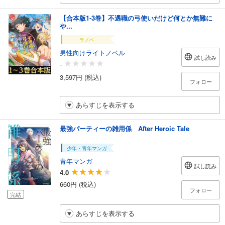
【合本版1-3巻】不遇職の弓使いだけど何とか無難に
や...
ラノベ
男性向けライトノベル
試し読み
-
3,597円 (税込)
フォロー
あらすじを表示する
最強パーティーの雑用係 After Heroic Tale
少年・青年マンガ
青年マンガ
試し読み
4.0
660円 (税込)
フォロー
完結
あらすじを表示する