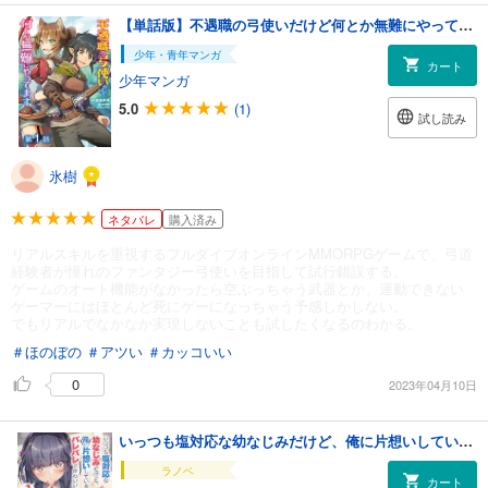
【単話版】不遇職の弓使いだけど何とか無難にやってます@COMIC 第1話
少年・青年マンガ
カート
少年マンガ
5.0
(1)
試し読み
氷樹
ネタバレ
購入済み
リアルスキルを重視するフルダイブオンラインMMORPGゲームで、弓道
経験者が憧れのファンタジー弓使いを目指して試行錯誤する。
ゲームのオート機能がなかったら空ぶっちゃう武器とか、運動できない
ゲーマーにはほとんど死にゲーになっちゃう予感しかしない。
でもリアルでなかなか実現しないことも試したくなるのわかる。
＃ほのぼの
＃アツい
＃カッコいい
0
2023年04月10日
いっつも塩対応な幼なじみだけど、俺に片想いしているのがバレバレでかわいい。1
ラノベ
カート