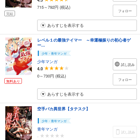
715～792円 (税込)
フォロー
完結
あらすじを表示する
レベル１の最強テイマー ～幸運極振りの初心者ゲ
ー...
少年・青年マンガ
少年マンガ
試し読み
4.0
0～730円 (税込)
フォロー
無料あり
あらすじを表示する
空手バカ異世界【タテスク】
少年・青年マンガ
青年マンガ
試し読み
-