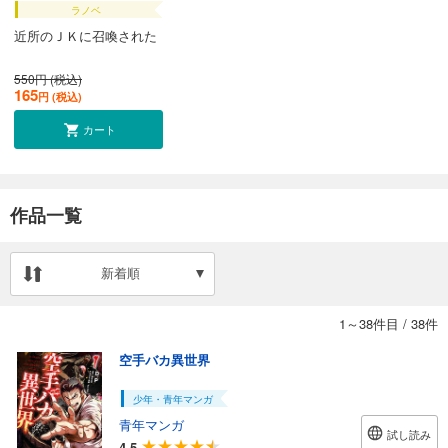
ラノベ
近所のＪＫに召喚された
550円 (税込)
165
円 (税込)
カート
作品一覧
新着順
1～38件目
/
38件
空手バカ異世界
少年・青年マンガ
青年マンガ
試し読み
4.5