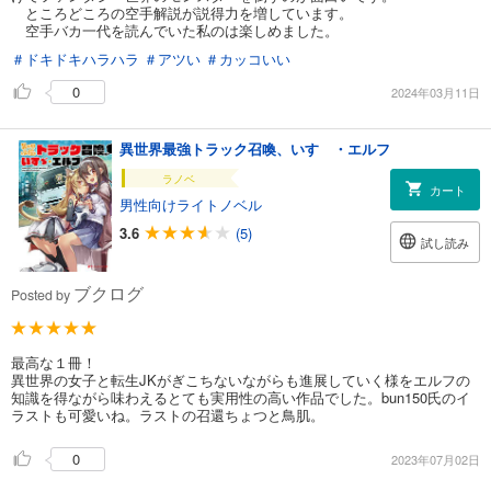
ところどころの空手解説が説得力を増しています。
空手バカ一代を読んでいた私のは楽しめました。
＃ドキドキハラハラ
＃アツい
＃カッコいい
0
2024年03月11日
異世界最強トラック召喚、いすゞ・エルフ
ラノベ
カート
男性向けライトノベル
3.6
(5)
試し読み
ブクログ
Posted by
最高な１冊！
異世界の女子と転生JKがぎこちないながらも進展していく様をエルフの
知識を得ながら味わえるとても実用性の高い作品でした。bun150氏のイ
ラストも可愛いね。ラストの召還ちょつと鳥肌。
0
2023年07月02日