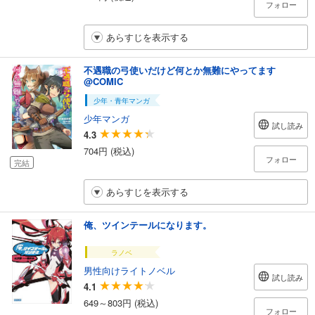
フォロー
あらすじを表示する
不遇職の弓使いだけど何とか無難にやってます
@COMIC
少年・青年マンガ
少年マンガ
試し読み
4.3
704円 (税込)
フォロー
完結
あらすじを表示する
俺、ツインテールになります。
ラノベ
男性向けライトノベル
試し読み
4.1
649～803円 (税込)
フォロー