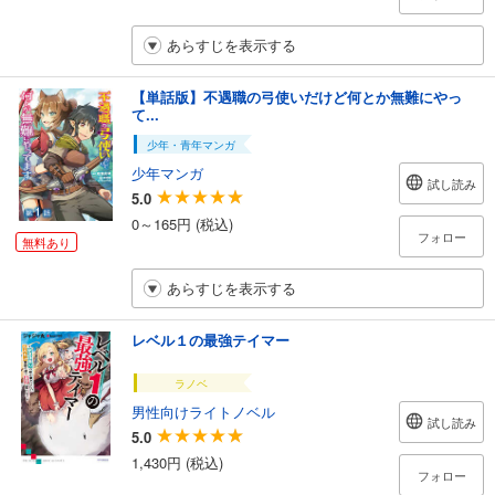
あらすじを表示する
【単話版】不遇職の弓使いだけど何とか無難にやっ
て...
少年・青年マンガ
少年マンガ
試し読み
5.0
0～165円 (税込)
フォロー
無料あり
あらすじを表示する
レベル１の最強テイマー
ラノベ
男性向けライトノベル
試し読み
5.0
1,430円 (税込)
フォロー