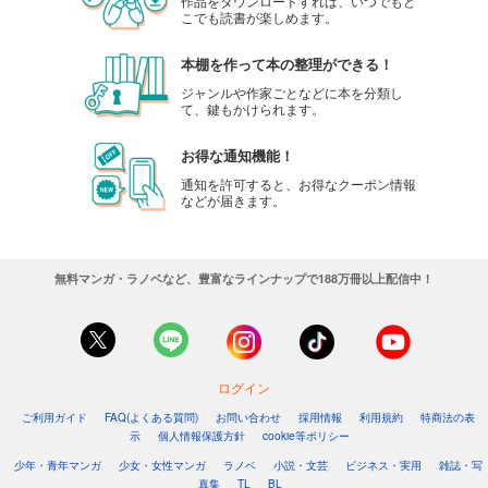
作品をダウンロードすれば、いつでもど
こでも読書が楽しめます。
本棚を作って本の整理ができる！
ジャンルや作家ごとなどに本を分類し
て、鍵もかけられます。
お得な通知機能！
通知を許可すると、お得なクーポン情報
などが届きます。
無料マンガ・ラノベなど、豊富なラインナップで188万冊以上配信中！
ログイン
ご利用ガイド
FAQ(よくある質問)
お問い合わせ
採用情報
利用規約
特商法の表
示
個人情報保護方針
cookie等ポリシー
少年・青年マンガ
少女・女性マンガ
ラノベ
小説・文芸
ビジネス・実用
雑誌・写
真集
TL
BL