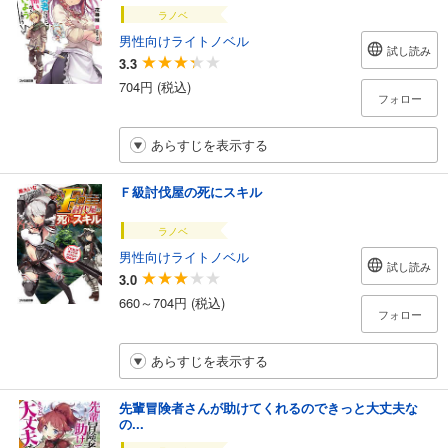
ラノベ
男性向けライトノベル
試し読み
3.3
704円 (税込)
フォロー
あらすじを表示する
Ｆ級討伐屋の死にスキル
ラノベ
男性向けライトノベル
試し読み
3.0
660～704円 (税込)
フォロー
あらすじを表示する
先輩冒険者さんが助けてくれるのできっと大丈夫な
の...