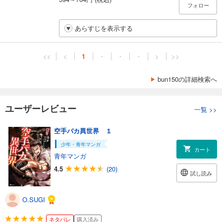
フォロー
あらすじを表示する
<<
<
1
・
・
・
>
>>
bun150の詳細検索へ
ユーザーレビュー
一覧
>>
空手バカ異世界 １
少年・青年マンガ
カート
青年マンガ
4.5
(20)
試し読み
O.SUGI
ネタバレ
購入済み