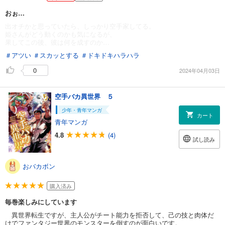
おぉ…
出オチかと思っていたら、しっかり空手家してる。
姫さんがどう動くのかも気になるが、
果してこの後、彼は何を成すのか…
＃アツい
＃スカッとする
＃ドキドキハラハラ
0
2024年04月03日
空手バカ異世界 ５
少年・青年マンガ
カート
青年マンガ
4.8
(4)
試し読み
おバカボン
購入済み
毎巻楽しみにしています
異世界転生ですが、主人公がチート能力を拒否して、己の技と肉体だ
けでファンタジー世界のモンスターを倒すのが面白いです。