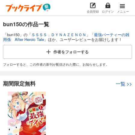
会員登録
ログイン
メニュー
bun150の作品一覧
「bun150」の「
ＳＳＳＳ．ＤＹＮＡＺＥＮＯＮ
」「
最強パーティーの雑
用係 After Heroic Tale
」ほか、ユーザーレビューをお届けします！
作者を
フォローする
フォローすると、この作者の新刊が配信された際に、お知らせします。
期間限定無料
一覧
>>