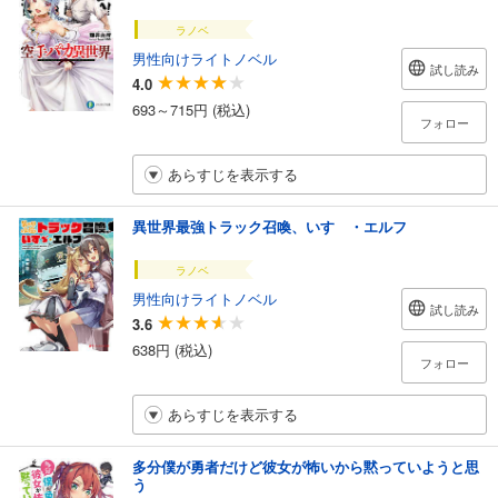
ラノベ
男性向けライトノベル
試し読み
4.0
693～715円 (税込)
フォロー
あらすじを表示する
異世界最強トラック召喚、いすゞ・エルフ
ラノベ
男性向けライトノベル
試し読み
3.6
638円 (税込)
フォロー
あらすじを表示する
多分僕が勇者だけど彼女が怖いから黙っていようと思
う