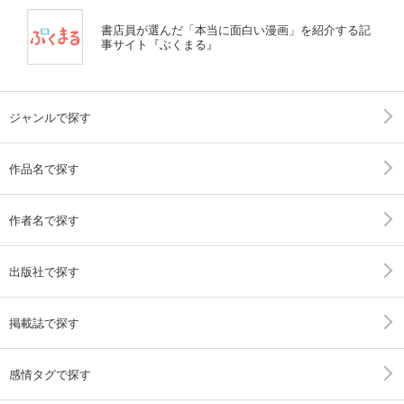
書店員が選んだ「本当に面白い漫画」を紹介する記
事サイト『ぶくまる』
ジャンルで探す
作品名で探す
作者名で探す
出版社で探す
掲載誌で探す
感情タグで探す