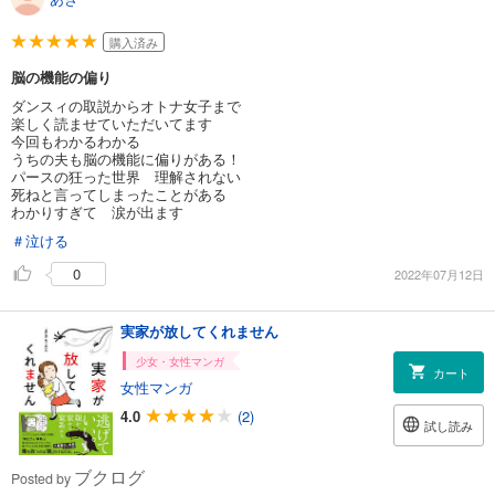
購入済み
脳の機能の偏り
ダンスィの取説からオトナ女子まで
楽しく読ませていただいてます
今回もわかるわかる
うちの夫も脳の機能に偏りがある！
パースの狂った世界 理解されない
死ねと言ってしまったことがある
わかりすぎて 涙が出ます
＃泣ける
0
2022年07月12日
実家が放してくれません
少女・女性マンガ
カート
女性マンガ
4.0
(2)
試し読み
ブクログ
Posted by