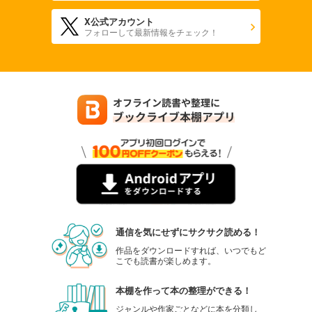
X公式アカウント
フォローして最新情報をチェック！
通信を気にせずにサクサク読める！
作品をダウンロードすれば、いつでもど
こでも読書が楽しめます。
本棚を作って本の整理ができる！
ジャンルや作家ごとなどに本を分類し