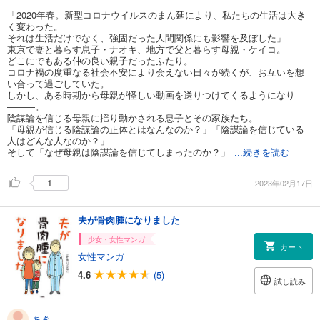
「2020年春。新型コロナウイルスのまん延により、私たちの生活は大き
く変わった。
それは生活だけでなく、強固だった人間関係にも影響を及ぼした」
東京で妻と暮らす息子・ナオキ、地方で父と暮らす母親・ケイコ。
どこにでもある仲の良い親子だったふたり。
コロナ禍の度重なる社会不安により会えない日々が続くが、お互いを想
い合って過ごしていた。
しかし、ある時期から母親が怪しい動画を送りつけてくるようになり
―――。
陰謀論を信じる母親に揺り動かされる息子とその家族たち。
「母親が信じる陰謀論の正体とはなんなのか？」「陰謀論を信じている
人はどんな人なのか？」
そして「なぜ母親は陰謀論を信じてしまったのか？」
...続きを読む
1
2023年02月17日
夫が骨肉腫になりました
少女・女性マンガ
カート
女性マンガ
4.6
(5)
試し読み
あき