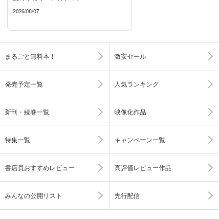
2026/08/07
まるごと無料本！
激安セール
発売予定一覧
人気ランキング
新刊・続巻一覧
映像化作品
特集一覧
キャンペーン一覧
書店員おすすめレビュー
高評価レビュー作品
みんなの公開リスト
先行配信