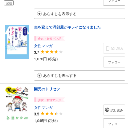
フォロー
完結
あらすじを表示する
夫を変えて汚部屋がキレイになりました
少女・女性マンガ
女性マンガ
試し読み
3.7
1,078円 (税込)
フォロー
あらすじを表示する
園児のトリセツ
少女・女性マンガ
女性マンガ
試し読み
3.5
1,045円 (税込)
フォロー