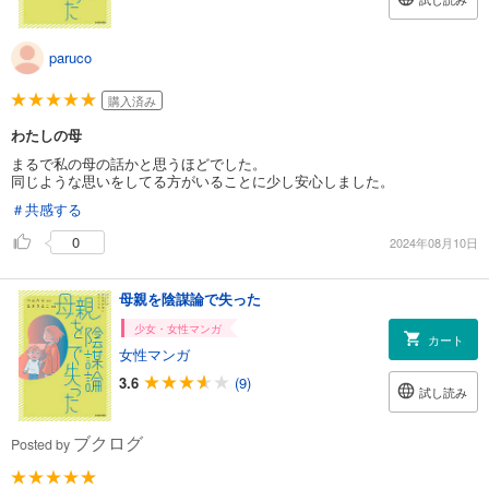
paruco
購入済み
わたしの母
まるで私の母の話かと思うほどでした。
同じような思いをしてる方がいることに少し安心しました。
＃共感する
0
2024年08月10日
母親を陰謀論で失った
少女・女性マンガ
カート
女性マンガ
3.6
(9)
試し読み
ブクログ
Posted by