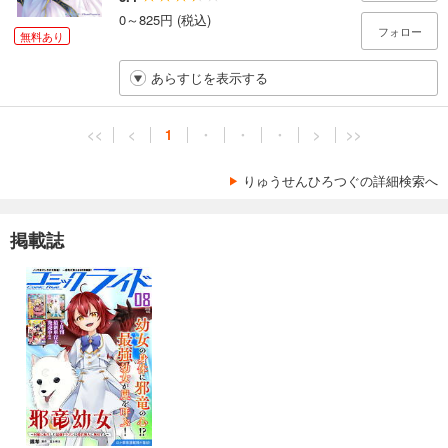
0～825円 (税込)
フォロー
無料あり
あらすじを表示する
<<
<
1
・
・
・
>
>>
りゅうせんひろつぐの詳細検索へ
掲載誌