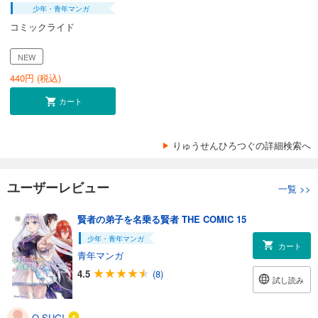
少年・青年マンガ
コミックライド
NEW
440
円 (税込)
カート
りゅうせんひろつぐの詳細検索へ
ユーザーレビュー
一覧
>>
賢者の弟子を名乗る賢者 THE COMIC 15
少年・青年マンガ
カート
青年マンガ
4.5
(8)
試し読み
O.SUGI