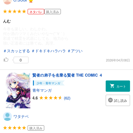
ネタバレ
購入済み
んむ
今巻も楽しい、わしかわ。
何か酒のツマミみたいやな〜(*´∀｀)
邪道で精霊を武器にしても、地力から
強い正道者には勝てぬ。真理。
＃スカッとする
＃ドキドキハラハラ
＃アツい
0
2026年04月08日
賢者の弟子を名乗る賢者 THE COMIC ４
少年・青年マンガ
カート
青年マンガ
4.6
(62)
試し読み
ワタナベ
購入済み