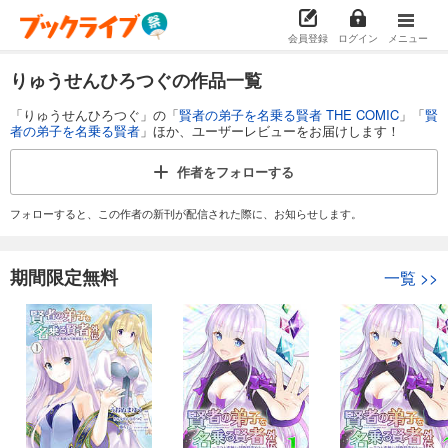
会員登録
ログイン
メニュー
りゅうせんひろつぐの作品一覧
「りゅうせんひろつぐ」の「
賢者の弟子を名乗る賢者 THE COMIC
」「
賢
者の弟子を名乗る賢者
」ほか、ユーザーレビューをお届けします！
作者を
フォローする
フォローすると、この作者の新刊が配信された際に、お知らせします。
期間限定無料
一覧
>>