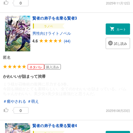
0
2025年11月12日
賢者の弟子を名乗る賢者3
ラノベ
カート
男性向けライトノベル
4.6
(44)
試し読み
匿名
ネタバレ
購入済み
かわいいが詰まって渋滞
ミラ様が召喚術の復興に尽力する3巻。
今回も挿絵がとても素晴らしい。全てのかわいいが詰まっている。パム
ちゃんかわいい。美少女x美少女は最強だと思うんだ。
＃癒やされる
＃萌え
0
2025年08月23日
賢者の弟子を名乗る賢者4