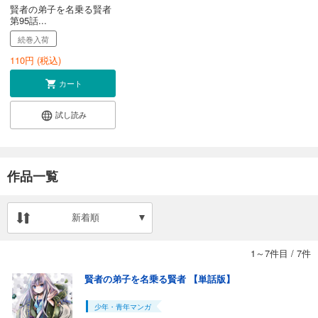
賢者の弟子を名乗る賢者
第95話...
続巻入荷
110
円 (税込)
カート
試し読み
作品一覧
新着順
1～7件目
/
7件
賢者の弟子を名乗る賢者 【単話版】
少年・青年マンガ