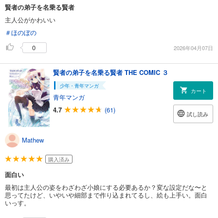
賢者の弟子を名乗る賢者
主人公がかわいい
＃ほのぼの
0
2026年04月07日
賢者の弟子を名乗る賢者 THE COMIC ３
少年・青年マンガ
カート
青年マンガ
4.7
(61)
試し読み
Mathew
購入済み
面白い
最初は主人公の姿をわざわざ小娘にする必要あるか？変な設定だな〜と
思ってたけど、いやいや細部まで作り込まれてるし、絵も上手い。面白
いっす。