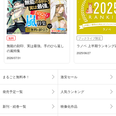
無料
ブックライブ限定
無能の刻印、実は最強。手のひら返し
ラノベ 上半期ランキング2
の嵐特集
2025/06/27
2026/07/31
まるごと無料本！
激安セール
発売予定一覧
人気ランキング
新刊・続巻一覧
映像化作品