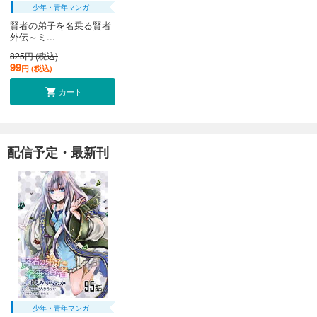
少年・青年マンガ
賢者の弟子を名乗る賢者
外伝～ミ...
825円 (税込)
99
円 (税込)
カート
配信予定・最新刊
少年・青年マンガ