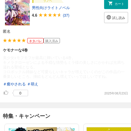
ラノベ
カート
男性向けライトノベル
4.6
(37)
試し読み
匿名
ネタバレ
購入済み
ケモナーな4巻
美少女xモフモフが最高に輝いている4巻。
キメラクローゼンによる不穏な情勢もミラ様の美しさにかかれば光満ち
溢れる聖域となる。
コロボックル姉妹など可愛らしいキャラが増えていくのがこの作品の一
番楽しいところ。挿絵もどんどん増えていってほしいですね。
＃癒やされる
＃萌え
0
2025年08月23日
特集・キャンペーン