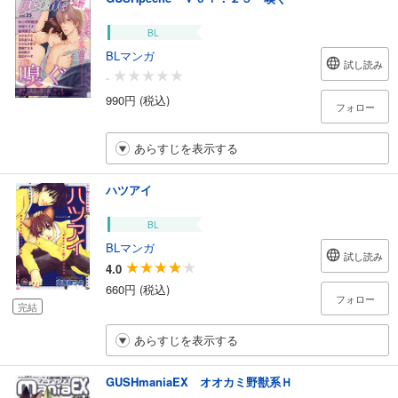
BL
BLマンガ
試し読み
-
990円 (税込)
フォロー
あらすじを表示する
ハツアイ
BL
BLマンガ
試し読み
4.0
660円 (税込)
フォロー
完結
あらすじを表示する
GUSHmaniaEX オオカミ野獣系Ｈ