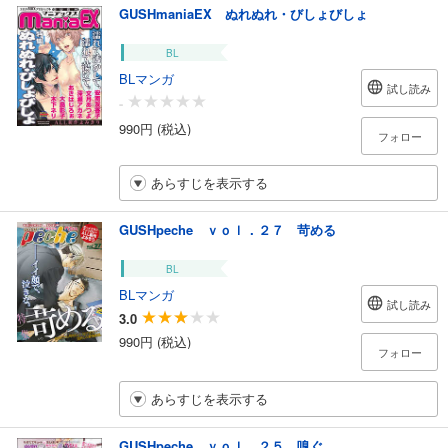
GUSHmaniaEX ぬれぬれ・びしょびしょ
BL
BLマンガ
試し読み
-
990円 (税込)
フォロー
あらすじを表示する
GUSHpeche ｖｏｌ．２７ 苛める
BL
BLマンガ
試し読み
3.0
990円 (税込)
フォロー
あらすじを表示する
GUSHpeche ｖｏｌ．２５ 嗅ぐ