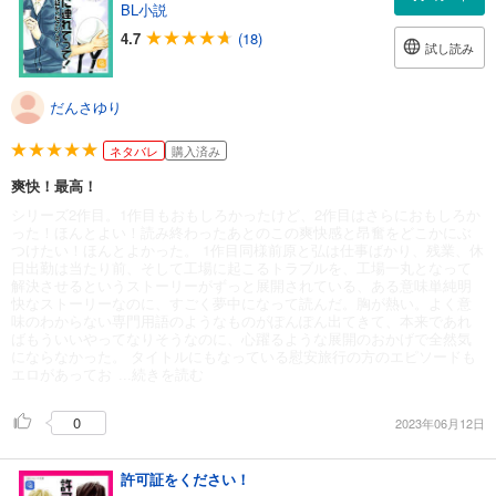
BL小説
4.7
(18)
試し読み
だんさゆり
ネタバレ
購入済み
爽快！最高！
シリーズ2作目。1作目もおもしろかったけど、2作目はさらにおもしろか
った！ほんとよい！読み終わったあとのこの爽快感と昂奮をどこかにぶ
つけたい！ほんとよかった。 1作目同様前原と弘は仕事ばかり、残業、休
日出勤は当たり前、そして工場に起こるトラブルを、工場一丸となって
解決させるというストーリーがずっと展開されている、ある意味単純明
快なストーリーなのに、すごく夢中になって読んだ。胸が熱い。よく意
味のわからない専門用語のようなものがぽんぽん出てきて、本来であれ
ばもういいやってなりそうなのに、心躍るような展開のおかげで全然気
にならなかった。 タイトルにもなっている慰安旅行の方のエピソードも
エロがあってお
...続きを読む
0
2023年06月12日
許可証をください！