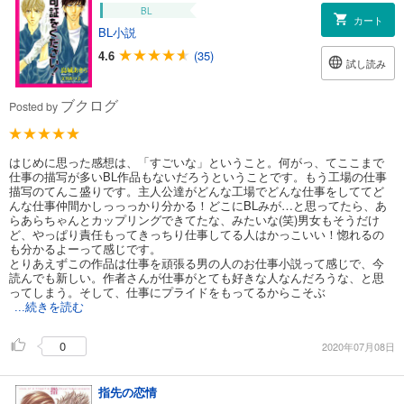
BL
カート
BL小説
4.6
(35)
試し読み
ブクログ
Posted by
はじめに思った感想は、「すごいな」ということ。何がっ、てここまで
仕事の描写が多いBL作品もないだろうということです。もう工場の仕事
描写のてんこ盛りです。主人公達がどんな工場でどんな仕事をしててど
んな仕事仲間かしっっっかり分かる！どこにBLみが…と思ってたら、あ
らあらちゃんとカップリングできてたな、みたいな(笑)男女もそうだけ
ど、やっぱり責任もってきっちり仕事してる人はかっこいい！惚れるの
も分かるよーって感じです。
とりあえずこの作品は仕事を頑張る男の人のお仕事小説って感じで、今
読んでも新しい。作者さんが仕事がとても好きな人なんだろうな、と思
ってしまう。そして、仕事にプライドをもってるからこそぶ
...続きを読む
0
2020年07月08日
指先の恋情