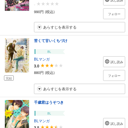
試し読み
-
990円 (税込)
フォロー
あらすじを表示する
苦くて甘いくちづけ
BL
BLマンガ
試し読み
3.0
880円 (税込)
フォロー
完結
あらすじを表示する
千歳君はうそつき
BL
BLマンガ
試し読み
3.5