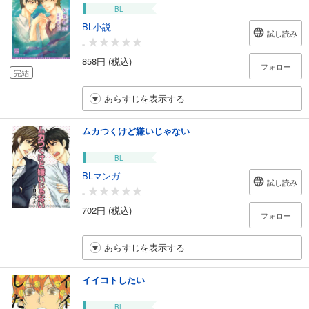
BL
BL小説
試し読み
-
858円 (税込)
フォロー
完結
あらすじを表示する
ムカつくけど嫌いじゃない
BL
BLマンガ
試し読み
-
702円 (税込)
フォロー
あらすじを表示する
イイコトしたい
BL