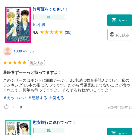
許可証をください！
BL
カート
BL小説
4.6
(35)
試し読み
1000マイル
購入済み
最終巻ずーーっと待ってますよ！
このシリーズはホントに面白かった。BL小説は数百冊読んだけど、私の
ランキングで5本の指に入ってます。だから尚更完結してないことが悔や
まれます。何年も待ってますよ。そろそろおねがいしますよ！
＃カッコいい
＃感動する
＃笑える
0
2024年12月01日
慰安旅行に連れてって！
BL
カート