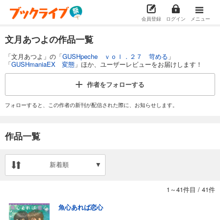
会員登録
ログイン
メニュー
文月あつよの作品一覧
「文月あつよ」の「
GUSHpeche ｖｏｌ．２７ 苛める
」
「
GUSHmaniaEX 変態
」ほか、ユーザーレビューをお届けします！
作者を
フォローする
フォローすると、この作者の新刊が配信された際に、お知らせします。
作品一覧
新着順
1～41件目
/
41件
魚心あれば恋心