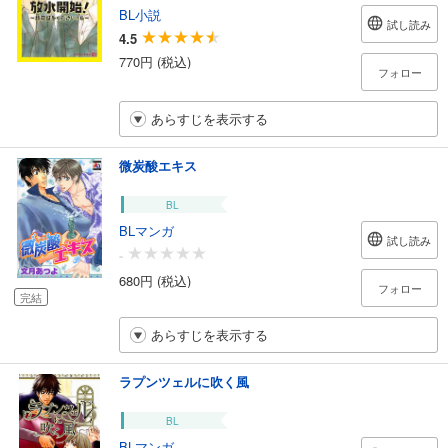
BL小説
試し読み
4.5
770円 (税込)
フォロー
あらすじを表示する
微炭酸エキス
BL
BLマンガ
試し読み
-
680円 (税込)
フォロー
完結
あらすじを表示する
ラプンツェルに吹く風
BL
BLマンガ