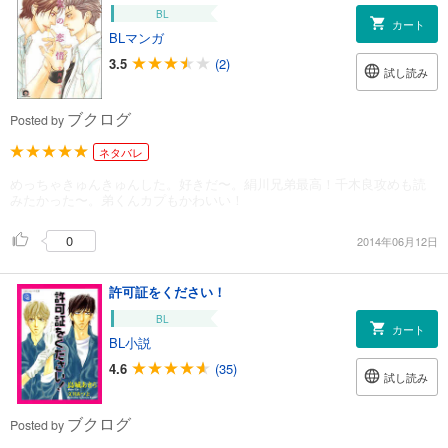
BL
カート
BLマンガ
3.5
(2)
試し読み
ブクログ
Posted by
ネタバレ
めっちゃきゅんきゅんした。好きだ〜。絹川兄弟最高！千木良攻めも読
みたかった〜。弟くんカプもかわいい！
0
2014年06月12日
許可証をください！
BL
カート
BL小説
4.6
(35)
試し読み
ブクログ
Posted by