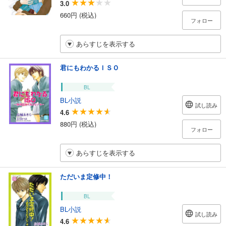
3.0
660円 (税込)
フォロー
あらすじを表示する
君にもわかるＩＳＯ
BL
BL小説
試し読み
4.6
880円 (税込)
フォロー
あらすじを表示する
ただいま定修中！
BL
BL小説
試し読み
4.6