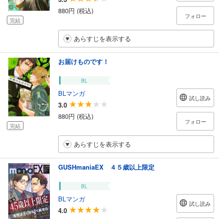
880円 (税込)
フォロー
完結
あらすじを表示する
お届けものです！
BL
BLマンガ
試し読み
3.0
880円 (税込)
フォロー
完結
あらすじを表示する
GUSHmaniaEX ４５歳以上限定
BL
BLマンガ
試し読み
4.0