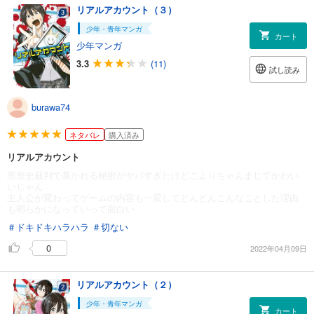
リアルアカウント（３）
少年・青年マンガ
カート
少年マンガ
3.3
(11)
試し読み
burawa74
ネタバレ
購入済み
リアルアカウント
黒歴史裁判で暴かれる秘密がヤバすぎたけどこよりちゃんまじでかわい
いじゃん
主人公が変わってゲームの内容も一変してどんどんこんなことした理由
も明らかになっていって面白い
＃ドキドキハラハラ
＃切ない
0
2022年04月09日
リアルアカウント（２）
少年・青年マンガ
カート