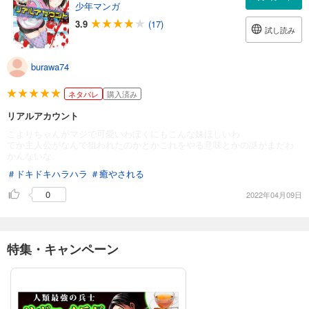
少年マンガ
3.9
(17)
試し読み
burawa74
ネタバレ
購入済み
リアルアカウント
こよりちゃんがマジで可愛いわぼくにもこんな妹ほしいわ
てか主人公がなんで狙われたのかとかこれをやる意味とかの謎がまだわ
かんないな
＃ドキドキハラハラ
＃癒やされる
0
2022年04月09日
特集・キャンペーン