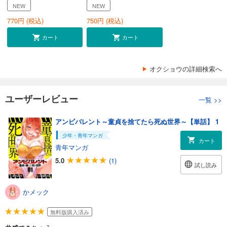
NEW
NEW
770
円 (税込)
750
円 (税込)
カート
カート
オクショウの詳細検索へ
ユーザーレビュー
一覧
>>
アンビバレント～童貞を捨てたら死ぬ世界～【単話】 1
少年・青年マンガ
カート
青年マンガ
5.0
(1)
試し読み
かメック
無料版購入済み