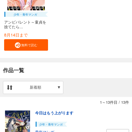
少年・青年マンガ
アンビバレント～童貞を
捨てたら...
8月14日まで
無料で読む
作品一覧
新着順
1～13件目
/
13件
今日はもう上がります
少年・青年マンガ
青年マンガ