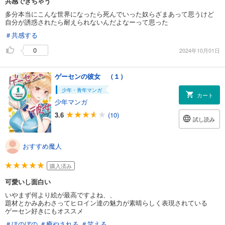
共感できちゃう
多分本当にこんな世界になったら死んでいった奴らざまあって思うけど
自分が誘惑されたら耐えられないんだよなーって思った
＃共感する
0
2024年10月01日
ゲーセンの彼女 （１）
少年・青年マンガ
カート
少年マンガ
3.6
(10)
試し読み
おすすめ魔人
購入済み
可愛いし面白い
いやまず何より絵が最高ですよね、、
題材とかみあわさってヒロイン達の魅力が素晴らしく表現されている
ゲーセン好きにもオススメ
＃ほのぼの
＃癒やされる
＃笑える