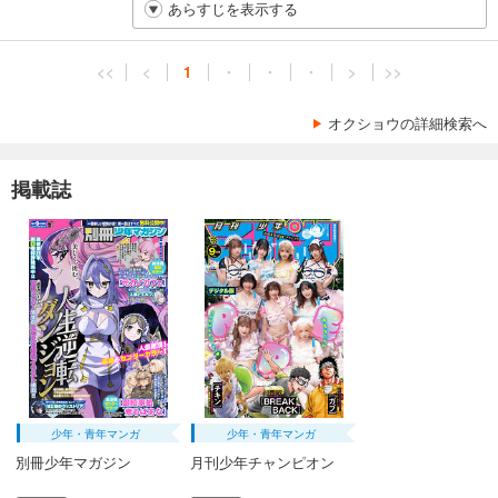
あらすじを表示する
<<
<
1
・
・
・
>
>>
オクショウの詳細検索へ
掲載誌
少年・青年マンガ
少年・青年マンガ
別冊少年マガジン
月刊少年チャンピオン