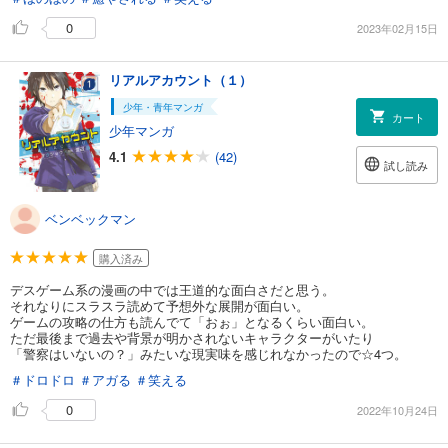
0
2023年02月15日
リアルアカウント（１）
少年・青年マンガ
カート
少年マンガ
4.1
(42)
試し読み
ベンベックマン
購入済み
デスゲーム系の漫画の中では王道的な面白さだと思う。
それなりにスラスラ読めて予想外な展開が面白い。
ゲームの攻略の仕方も読んでて「おぉ」となるくらい面白い。
ただ最後まで過去や背景が明かされないキャラクターがいたり
「警察はいないの？」みたいな現実味を感じれなかったので☆4つ。
＃ドロドロ
＃アガる
＃笑える
0
2022年10月24日