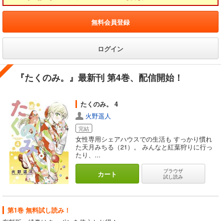
無料会員登録
ログイン
『たくのみ。』最新刊 第4巻、配信開始！
たくのみ。 4
火野遥人
完結
女性専用シェアハウスでの生活も すっかり慣れ
た天月みちる（21）。 みんなと紅葉狩りに行っ
たり、...
ブラウザ
カート
試し読み
第1巻 無料試し読み！