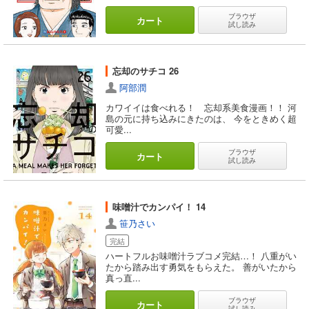
ブラウザ
カート
試し読み
忘却のサチコ 26
阿部潤
カワイイは食べれる！ 忘却系美食漫画！！ 河
島の元に持ち込みにきたのは、 今をときめく超
可愛...
ブラウザ
カート
試し読み
味噌汁でカンパイ！ 14
笹乃さい
完結
ハートフルお味噌汁ラブコメ完結…！ 八重がい
たから踏み出す勇気をもらえた。 善がいたから
真っ直...
ブラウザ
カート
試し読み