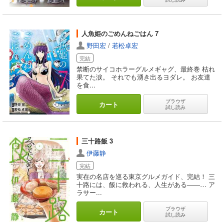
人魚姫のごめんねごはん 7
野田宏
/
若松卓宏
完結
禁断のサイコホラーグルメギャグ、最終巻 枯れ
果てた涙。 それでも湧き出るヨダレ。 お友達
を食...
ブラウザ
カート
試し読み
三十路飯 3
伊藤静
完結
実在の名店を巡る東京グルメガイド、完結！ 三
十路には、飯に救われる、人生がある――… ア
ラサー...
ブラウザ
カート
試し読み