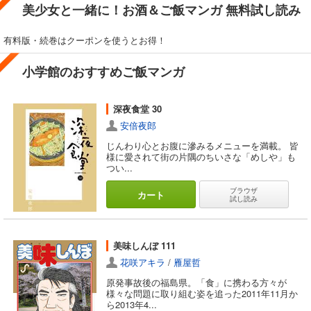
美少女と一緒に！お酒＆ご飯マンガ 無料試し読み
有料版・続巻はクーポンを使うとお得！
小学館のおすすめご飯マンガ
深夜食堂 30
安倍夜郎
じんわり心とお腹に滲みるメニューを満載。 皆
様に愛されて街の片隅のちいさな「めしや」も
つい...
ブラウザ
カート
試し読み
美味しんぼ 111
花咲アキラ
/
雁屋哲
原発事故後の福島県。「食」に携わる方々が
様々な問題に取り組む姿を追った2011年11月か
ら2013年4...