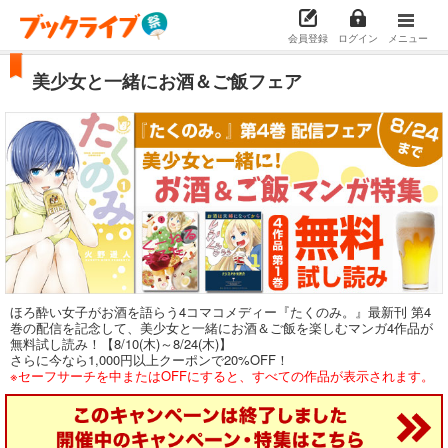
会員登録
ログイン
メニュー
美少女と一緒にお酒＆ご飯フェア
ほろ酔い女子がお酒を語らう4コマコメディー『たくのみ。』最新刊 第4
巻の配信を記念して、美少女と一緒にお酒＆ご飯を楽しむマンガ4作品が
無料試し読み！【8/10(木)～8/24(木)】
さらに今なら1,000円以上クーポンで20%OFF！
※セーフサーチを中またはOFFにすると、すべての作品が表示されます。