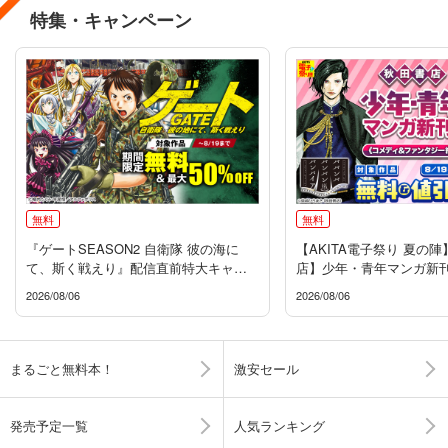
特集・キャンペーン
無料
無料
『ゲートSEASON2 自衛隊 彼の海に
【AKITA電子祭り 夏の
て、斯く戦えり』配信直前特大キャン
店】少年・青年マンガ新
ペーン
メディ＆ファンタジー編
2026/08/06
2026/08/06
まるごと無料本！
激安セール
発売予定一覧
人気ランキング