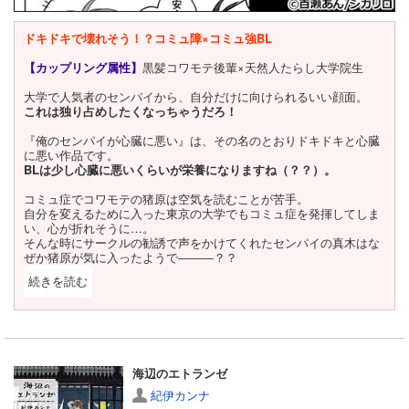
ドキドキで壊れそう！？コミュ障×コミュ強BL
【カップリング属性】
黒髪コワモテ後輩×天然人たらし大学院生
大学で人気者のセンパイから、自分だけに向けられるいい顔面。
これは独り占めしたくなっちゃうだろ！
『俺のセンパイが心臓に悪い』は、その名のとおりドキドキと心臓
に悪い作品です。
BLは少し心臓に悪いくらいが栄養になりますね（？？）。
コミュ症でコワモテの猪原は空気を読むことが苦手。
自分を変えるために入った東京の大学でもコミュ症を発揮してしま
い、心が折れそうに…。
そんな時にサークルの勧誘で声をかけてくれたセンパイの真木はな
ぜか猪原が気に入ったようで―――？？
続きを読む
閉じる
本作、基本的にはナチュラルに距離が近い真木にウブな猪原が振り
回される展開になっています。
自分を怖がらずに受け入れてくれた真木に特別な感情を抱いてしま
う猪原。
これはもうウブっていうかバブ。
海辺のエトランゼ
恋愛赤ちゃんです。
かわいいね。
紀伊カンナ