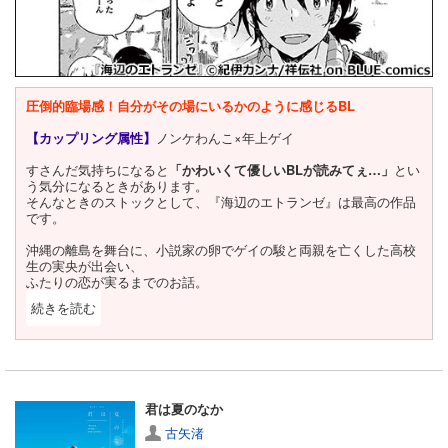
圧倒的臨場感！自分がその場にいるかのように感じるBL
【カップリング属性】
ノンケわんこ×年上ゲイ
すさんだ気持ちになると
「かわいくて優しいBLが読みてぇ…」
とい
う気分になるときがあります。
そんなときのストックとして、『海辺のエトランゼ』は最高の作品
です。
沖縄の離島を舞台に、小説家の卵でゲイの駿と両親を亡くした高校
生の実央が出会い、
ふたりの恋が実るまでのお話。
続きを読む
閉じる
どうやら駿は訳アリで、過去に同性愛者ということが原因で負った
心の傷がある様子。
実央が駿に好きだと伝えても、素直に喜ぶことができない。
実央はもともとノンケだし、駿としては相手のことを考えるからこ
君は夏のなか
そ気持ちを受け止めきれないことはわかるんです…。
でもようやく一緒にいることができるのに！
古矢渚