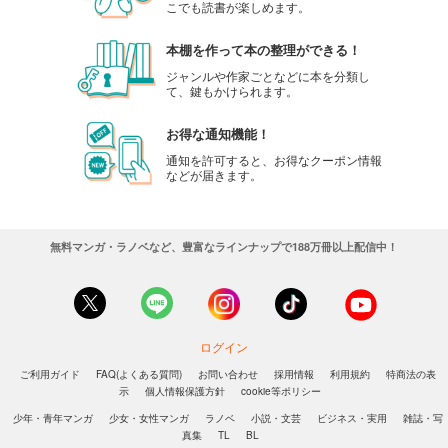
こでも読書が楽しめます。
本棚を作って本の整理ができる！
ジャンルや作家ごとなどに本を分類し
て、鍵もかけられます。
お得な通知機能！
通知を許可すると、お得なクーポン情報
などが届きます。
無料マンガ・ラノベなど、豊富なラインナップで188万冊以上配信中！
ログイン
ご利用ガイド
FAQ(よくある質問)
お問い合わせ
採用情報
利用規約
特商法の表
示
個人情報保護方針
cookie等ポリシー
少年・青年マンガ
少女・女性マンガ
ラノベ
小説・文芸
ビジネス・実用
雑誌・写
真集
TL
BL