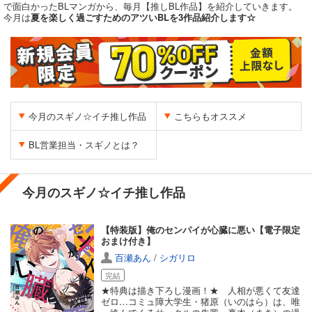
で面白かったBLマンガから、毎月【推しBL作品】を紹介していきます。
今月は
夏を楽しく過ごすためのアツいBLを3作品紹介します☆
今月のスギノ☆イチ推し作品
こちらもオススメ
BL営業担当・スギノとは？
今月のスギノ☆イチ推し作品
【特装版】俺のセンパイが心臓に悪い【電子限定
おまけ付き】
百瀬あん
/
シガリロ
完結
★特典は描き下ろし漫画！★ 人相が悪くて友達
ゼロ…コミュ障大学生・猪原（いのはら）は、唯