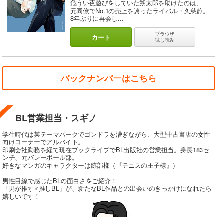
危うい夜遊びをしていた朔太郎を助けたのは、
元同僚でNo.1の売上を誇ったライバル・久慈静。
8年ぶりに再会し...
ブラウザ
カート
試し読み
バックナンバーはこちら
BL営業担当・スギノ
学生時代は某テーマパークでゴンドラを漕ぎながら、大型中古書店の女性
向けコーナーでアルバイト。
印刷会社勤務を経て現在ブックライブでBL出版社の営業担当。身長183セ
ンチ、元バレーボール部。
好きなマンガのキャラクターは跡部様（『テニスの王子様』）
男性目線で感じたBLの面白さをご紹介！
「男が推す♂推しBL」が、新たなBL作品との出会いのきっかけになれたら
嬉しいです！