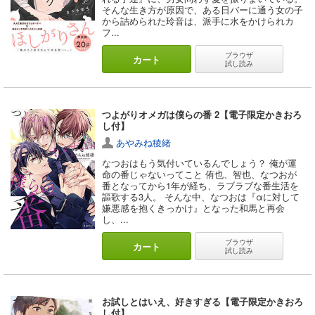
そんな生き方が原因で、ある日バーに通う女の子
から詰められた玲音は、派手に水をかけられカ
フ...
ブラウザ
カート
試し読み
つよがりオメガは僕らの番 2【電子限定かきおろ
し付】
あやみね稜緒
なつおはもう気付いているんでしょう？ 俺が運
命の番じゃないってこと 侑也、智也、なつおが
番となってから1年が経ち、ラブラブな番生活を
謳歌する3人。 そんな中、なつおは『αに対して
嫌悪感を抱くきっかけ』となった和馬と再会
し、...
ブラウザ
カート
試し読み
お試しとはいえ、好きすぎる【電子限定かきおろ
し付】