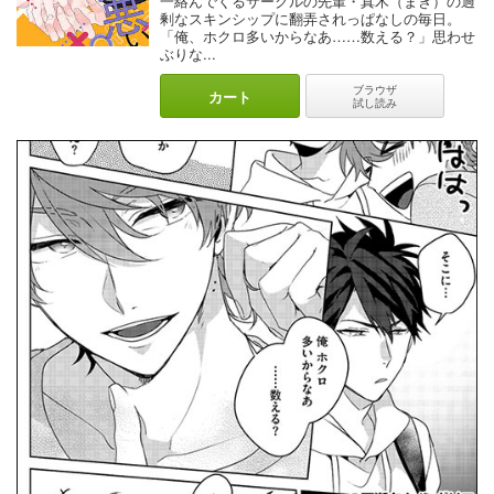
一絡んでくるサークルの先輩・真木（まき）の過
剰なスキンシップに翻弄されっぱなしの毎日。
「俺、ホクロ多いからなあ……数える？」思わせ
ぶりな...
ブラウザ
カート
試し読み