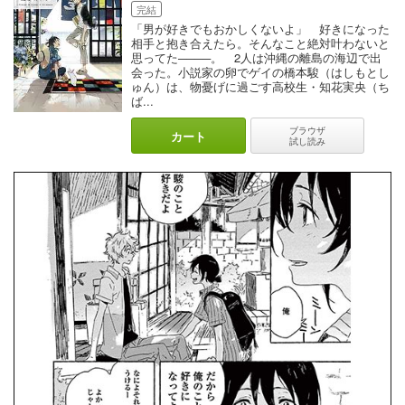
しかし、ただでさえ人間関係に苦手意識のある猪原は、自分の恋心
完結
を自覚した後も考えすぎてしまって一歩が踏み出しきれない。
「男が好きでもおかしくないよ」 好きになった
普段思ったことははっきり口にする猪原が、真木に対しては気持ち
相手と抱き合えたら。そんなこと絶対叶わないと
をどう伝えたらいいかわからなくなってしまう…。
思ってた────。 2人は沖縄の離島の海辺で出
一方で真木もあるきっかけで猪原の好意を知ってからは、やや遠回
会った。小説家の卵でゲイの橋本駿（はしもとし
りにちょっかいを出して猪原の反応を伺うばかり。
ゅん）は、物憂げに過ごす高校生・知花実央（ち
ば...
この展開には僕も相当焦らされました！
焦れた先に訪れるキュン展開については、是非みなさんにも実際に
本作を読んで楽しんでいただきたいです！
ブラウザ
カート
試し読み
オススメポイントはどんどん可愛くなっていく受け！
『俺のセンパイが心臓に悪い』、是非チェックしてみてください。