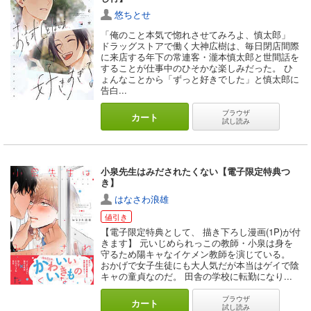
悠ちとせ
「俺のこと本気で惚れさせてみろよ、慎太郎」
ドラッグストアで働く大神広樹は、毎日閉店間際
に来店する年下の常連客・瀧本慎太郎と世間話を
することが仕事中のひそかな楽しみだった。 ひ
ょんなことから「ずっと好きでした」と慎太郎に
告白...
ブラウザ
カート
試し読み
小泉先生はみだされたくない【電子限定特典つ
き】
はなさわ浪雄
値引き
【電子限定特典として、 描き下ろし漫画(1P)が付
きます】 元いじめられっこの教師・小泉は身を
守るため陽キャなイケメン教師を演じている。
おかげで女子生徒にも大人気だが本当はゲイで陰
キャの童貞なのだ。 田舎の学校に転勤になり...
ブラウザ
カート
試し読み