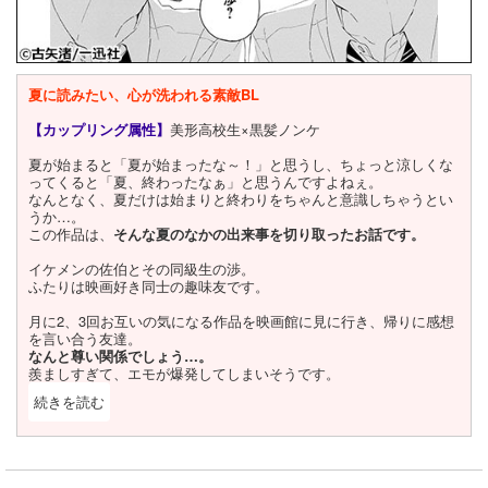
夏に読みたい、心が洗われる素敵BL
【カップリング属性】
美形高校生×黒髪ノンケ
夏が始まると「夏が始まったな～！」と思うし、ちょっと涼しくな
ってくると「夏、終わったなぁ」と思うんですよねぇ。
なんとなく、夏だけは始まりと終わりをちゃんと意識しちゃうとい
うか…。
この作品は、
そんな夏のなかの出来事を切り取ったお話です。
イケメンの佐伯とその同級生の渉。
ふたりは映画好き同士の趣味友です。
月に2、3回お互いの気になる作品を映画館に見に行き、帰りに感想
を言い合う友達。
なんと尊い関係でしょう…。
羨ましすぎて、エモが爆発してしまいそうです。
続きを読む
閉じる
この時点でもう僕は何があってもこのふたりを応援しようと決めま
した。
幸せになってくれ…。ビーハッピー…。