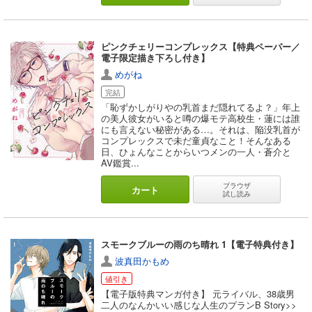
ピンクチェリーコンプレックス【特典ペーパー／
電子限定描き下ろし付き】
めがね
完結
「恥ずかしがりやの乳首まだ隠れてるよ？」年上
の美人彼女がいると噂の爆モテ高校生・蓮には誰
にも言えない秘密がある…。それは、陥没乳首が
コンプレックスで未だ童貞なこと！そんなある
日、ひょんなことからいつメンの一人・蒼介と
AV鑑賞...
ブラウザ
カート
試し読み
スモークブルーの雨のち晴れ 1【電子特典付き】
波真田かもめ
値引き
【電子版特典マンガ付き】 元ライバル、38歳男
二人のなんかいい感じな人生のプランB Story>>