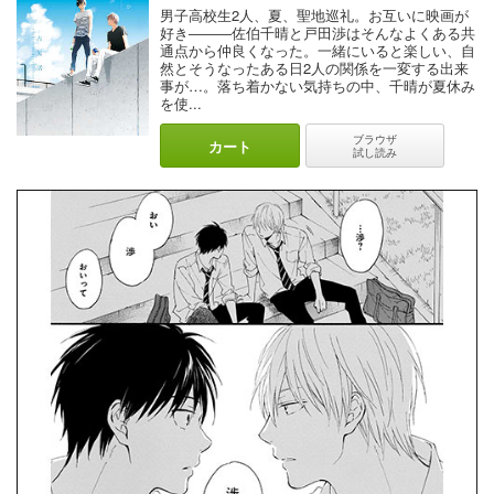
素直になれ！！と思わずにいられません。
男子高校生2人、夏、聖地巡礼。お互いに映画が
優しいウソならいらないってM●SIAも言ってたじゃん！！
好き―――佐伯千晴と戸田渉はそんなよくある共
通点から仲良くなった。一緒にいると楽しい、自
このふたりにも本当に焦らされました。
然とそうなったある日2人の関係を一変する出来
でも作中の雰囲気や、離島の緩やかな時間の流れのおかげかあまり
事が…。落ち着かない気持ちの中、千晴が夏休み
嫌な感じがしません。
を使...
この作品、なんてことはないふとしたシーンすらキレイなので、ほ
んとにずっと読んでいられるんです。
ブラウザ
カート
試し読み
同じアングルから同じ人物を描写したコマが並ぶシーンでも、髪や
服が微妙に違う描かれ方をしている…。
ここに風を感じるんですね！！
空気感を閉じ込めたような丁寧な作画。
元アニメーターの紀伊カンナ先生の魅力です。ばっちり虜になって
しまいました。
続編の『春風のエトランゼ』、画集の『queue -Kanna Kii artbook-』
も併せてお楽しみいただきたい一冊です。