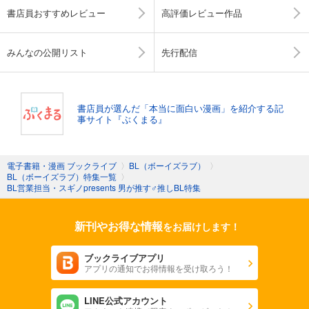
書店員おすすめレビュー
高評価レビュー作品
みんなの公開リスト
先行配信
書店員が選んだ「本当に面白い漫画」を紹介する記
事サイト『ぶくまる』
電子書籍・漫画 ブックライブ
〉
BL（ボーイズラブ）
〉
BL（ボーイズラブ）特集一覧
〉
BL営業担当・スギノpresents 男が推す♂推しBL特集
新刊やお得な情報
をお届けします！
ブックライブアプリ
アプリの通知でお得情報を受け取ろう！
LINE公式アカウント