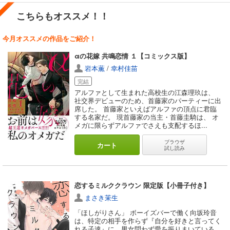
一見するとふたりは本当にただ仲のいい友達同士のように見えるこ
こちらもオススメ！！
とがあります。
しかし、
ふとしたきっかけでどうしたって友達のままでいられなく
なる瞬間も訪れる…。
今月オススメの作品をご紹介！
気恥ずかしくも、かけがえのないふたりだけの時間…。
αの花嫁 共鳴恋情 １【コミックス版】
BLを読んでいると「もう早くくっつけ！」と思うことも多いのです
が、本作の場合は
「この時間よ終わるな～～～」
と叫びたくなって
岩本薫
/
幸村佳苗
しまいました。
完結
番外編の「君と夏のあと」を収録した『君は夏のなか 番外編』も併
アルファとして生まれた高校生の江森理玖は、
せて読んでほしいです。
社交界デビューのため、首藤家のパーティーに出
是非お勧めです！
席した。 首藤家といえばアルファの頂点に君臨
夏を大切にしたくなる一冊です。
する名家だ。 現首藤家の当主・首藤圭騎は、 オ
メガに限らずアルファでさえも支配するほ...
ブラウザ
カート
試し読み
恋するミルククラウン 限定版【小冊子付き】
まさき茉生
「ほしがりさん」 ボーイズバーで働く向坂玲音
は、特定の相手を作らず『自分を好きと言ってく
れる子達』に、男女問わず愛を振りまいている。