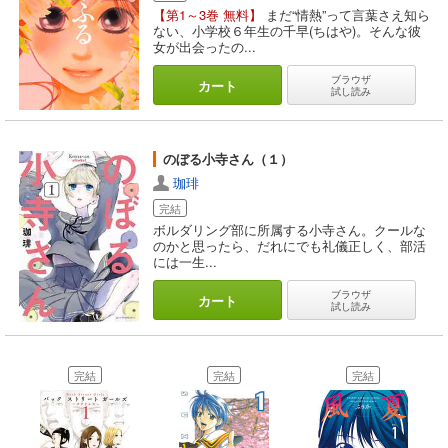
【第1～3巻 無料】
まだ“情熱”って言葉さえ知ら
ない、小学校６年生の千早(ちはや)。そんな彼
女が出会ったの...
ブラウザ
カート
試し読み
のぼる小寺さん（１）
珈琲
完結
ボルダリング部に所属する小寺さん。クールな
のかと思ったら、だれにでも礼儀正しく、部活
には一生...
ブラウザ
カート
試し読み
完結
完結
完結