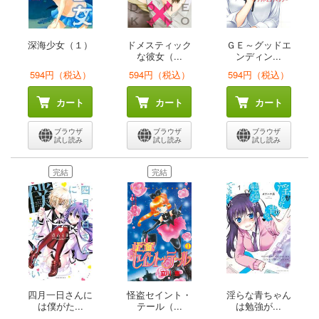
深海少女（１）
ドメスティック
ＧＥ～グッドエ
な彼女（...
ンディン...
594円（税込）
594円（税込）
594円（税込）
カート
カート
カート
ブラウザ
ブラウザ
ブラウザ
試し読み
試し読み
試し読み
完結
完結
四月一日さんに
怪盗セイント・
淫らな青ちゃん
は僕がた...
テール（...
は勉強が...