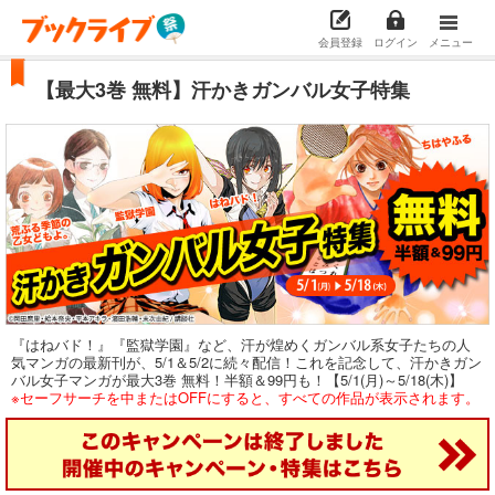
会員登録
ログイン
メニュー
【最大3巻 無料】汗かきガンバル女子特集
『はねバド！』『監獄学園』など、汗が煌めくガンバル系女子たちの人
気マンガの最新刊が、5/1＆5/2に続々配信！これを記念して、汗かきガン
バル女子マンガが最大3巻 無料！半額＆99円も！【5/1(月)～5/18(木)】
※セーフサーチを中またはOFFにすると、すべての作品が表示されます。