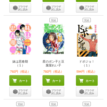
ブラウザ
ブラウザ
ブラウザ
試し読み
試し読み
試し読み
完結
完結
妹は思春期
星のポン子と豆
ドボジョ！
（１）
腐屋れい子
（１）
792円（税込）
792円（税込）
594円（税込）
カート
カート
カート
ブラウザ
ブラウザ
ブラウザ
試し読み
試し読み
試し読み
完結
完結
完結