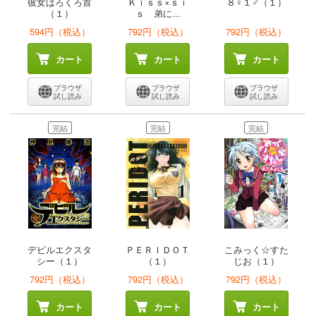
彼女はろくろ首
Ｋｉｓｓ×ｓｉ
８♀１♂（１）
（１）
ｓ 弟に...
594円（税込）
792円（税込）
792円（税込）
カート
カート
カート
ブラウザ
ブラウザ
ブラウザ
試し読み
試し読み
試し読み
完結
完結
完結
デビルエクスタ
ＰＥＲＩＤＯＴ
こみっく☆すた
シー（１）
（１）
じお（１）
792円（税込）
792円（税込）
792円（税込）
カート
カート
カート