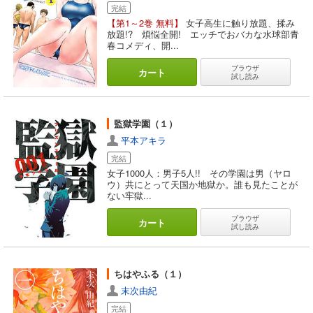
完結
【第1～2巻 無料】
女子高生に触り放題、揉み
放題!? 煩悩全開! エッチでおバカな水球部青
春コメディ、開...
ブラウザ
カート
試し読み
監獄学園（１）
平本アキラ
完結
女子1000人：男子5人!! その学園は男（ヤロ
ウ）共にとって天国か地獄か。誰も見たことが
ない牢獄...
ブラウザ
カート
試し読み
ちはやふる（１）
末次由紀
完結