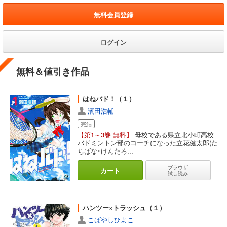
無料会員登録
ログイン
無料＆値引き作品
はねバド！（１）
濱田浩輔
完結
【第1～3巻 無料】
母校である県立北小町高校
バドミントン部のコーチになった立花健太郎(た
ちばな･けんたろ...
ブラウザ
カート
試し読み
ハンツー×トラッシュ（１）
こばやしひよこ