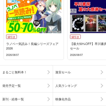
値引き
値引き
ラノベ一気読み！長編シリーズフェア
【最大50%OFF】早川書
2026
セール
2026/08/07
2026/08/07
まるごと無料本！
激安セール
発売予定一覧
人気ランキング
新刊・続巻一覧
映像化作品