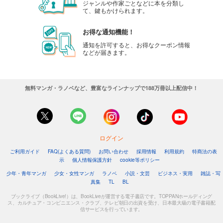
ジャンルや作家ごとなどに本を分類し
て、鍵もかけられます。
お得な通知機能！
通知を許可すると、お得なクーポン情報
などが届きます。
無料マンガ・ラノベなど、豊富なラインナップで188万冊以上配信中！
ログイン
ご利用ガイド
FAQ(よくある質問)
お問い合わせ
採用情報
利用規約
特商法の表
示
個人情報保護方針
cookie等ポリシー
少年・青年マンガ
少女・女性マンガ
ラノベ
小説・文芸
ビジネス・実用
雑誌・写
真集
TL
BL
ブックライブ（BookLive!）は、BookLiveが運営する電子書店です。TOPPANホールディング
ス、カルチュア・コンビニエンス・クラブ、テレビ朝日の出資を受け、日本最大級の電子書籍配
信サービスを行っています。