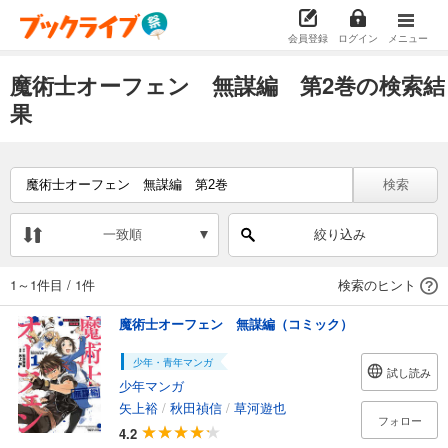
会員登録
ログイン
メニュー
魔術士オーフェン 無謀編 第2巻の検索結
果
検索
一致順
絞り込み
1～1件目
/
1件
検索のヒント
魔術士オーフェン 無謀編（コミック）
少年・青年マンガ
試し読み
少年マンガ
矢上裕
/
秋田禎信
/
草河遊也
フォロー
4.2