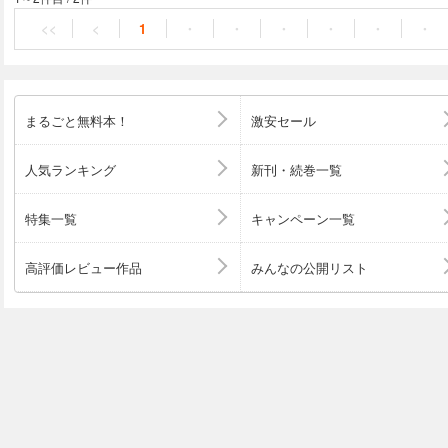
――。京都の移ろう四季を背景に描かれる、若き画家の才
<<
<
1
・
・
・
・
・
・
の「業」。『楽園のカンヴァス』の著者、新境地の衝撃作
まるごと無料本！
激安セール
人気ランキング
新刊・続巻一覧
特集一覧
キャンペーン一覧
高評価レビュー作品
みんなの公開リスト