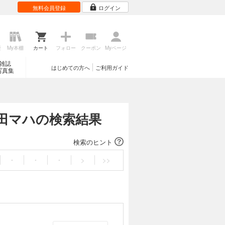
無料会員登録
ログイン
歴
My本棚
カート
フォロー
クーポン
Myページ
雑誌
はじめての方へ
ご利用ガイド
写真集
原田マハの検索結果
検索のヒント
・
・
・
>
>>