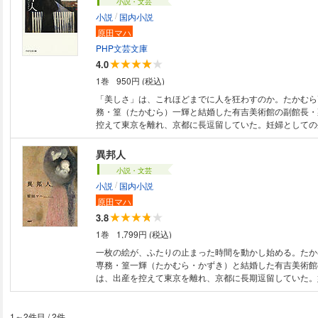
小説・文芸
/
小説
国内小説
原田マハ
PHP文芸文庫
4.0
1巻
950円 (税込)
「美しさ」は、これほどまでに人を狂わすのか。たかむら
務・篁（たかむら）一輝と結婚した有吉美術館の副館長・
控えて東京を離れ、京都に長逗留していた。妊婦としての
つうつ）とする菜穂だったが、気分転換に出かけた老舗画
に心を奪われる。強い磁力を放つその絵の作者は、まだ無
異邦人
家だったのだが……。彼女の才能と「美」に翻弄される人
小説・文芸
を艶やかに描く、著者新境地の衝撃作。解説：大森望
/
小説
国内小説
原田マハ
3.8
1巻
1,799円 (税込)
一枚の絵が、ふたりの止まった時間を動かし始める。たか
専務・篁一輝（たかむら・かずき）と結婚した有吉美術館
は、出産を控えて東京を離れ、京都に長期逗留していた。
活に鬱々とする菜穂だったが、気分転換に出かけた老舗の
絵に心を奪われる。画廊の奥で、強い磁力を放つその絵を
だ無名の若き女性画家。深く、冷たい瞳を持つ彼女は、声
1～2件目
/
2件