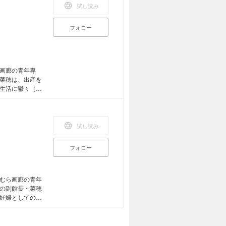
試し読み
フォロー
画廊の青年専
菜穂は、出産を
生活に鬱々（う
廊で、一枚の絵
名の若き女性画
々の隆盛と凋落
試し読み
フォロー
むら画廊の青年
の副館長・菜穂
妊婦としての生
画廊で、一枚の
描いたのは、ま
を失くしていた