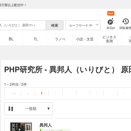
8万冊以上配信中！
Get!
セーフサーチ 中
来店pt
閲覧履
ビジネス
BL
TL
ラノベ
小説・文芸
実用
PHP研究所 - 異邦人（いりびと） 
1～2件目
/
2件
<<
<
1
・
・
・
・
・
・
一致順
異邦人