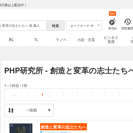
8万冊以上配信中！
Get!
セーフサーチ 中
来店pt
閲覧履
ビジネス
BL
TL
ラノベ
小説・文芸
実用
PHP研究所 - 創造と変革の志士たち
1～1件目
/
1件
<<
<
1
・
・
・
・
・
・
一致順
創造と変革の志士たちへ