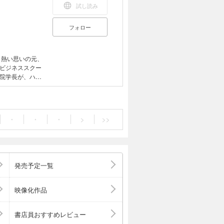
試し読み
フォロー
う熱い思いの元、
ビジネススクー
院学長が、ハー
た勉強法&実践
志士」、つまり
か――本書では
て解説してい
・
・
・
>
>>
ネットワークは
けない志は、ど
を、実体験に基
ンすべてに必ず
発売予定一覧
映像化作品
書店員おすすめレビュー