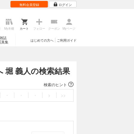
無料会員登録
ログイン
歴
My本棚
カート
フォロー
クーポン
Myページ
雑誌
はじめての方へ
ご利用ガイド
写真集
へ 堀 義人の検索結果
検索のヒント
・
・
・
>
>>