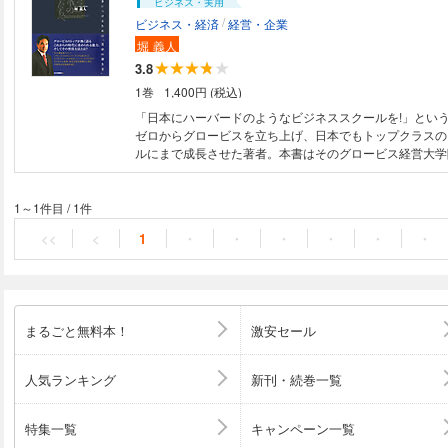
ビジネス・実用
/
ビジネス・経済
経営・企業
堀
義人
3.8
1巻
1,400円 (税込)
「日本にハーバードのようなビジネススクールを!」とい
ゼロからグロービスを立ち上げ、日本でもトップクラスの
ルにまで成長させた著者。本書はそのグロービス経営大学
バードでの学び、ゼロからの起業、豊富な教育体験から得
術を説く、待望の書き下ろし書籍である。「創造と変革の
次世代を切り開くビジネスリーダーに必要な要素は何なの
1～1件目
/
1件
それを「能力」「人的ネットワーク」「志」の三つに分け
<<
<
1
・
・
・
・
・
・
く。どんな能力をどうやって身につければいいのか、人的
どうやって構築していけばいいのか、そして、逆境にも負
うやって醸成していくべきなのか……これらの具体的方法
づいて説いていく。今より上を目指したいビジネスパーソ
役立つ一冊。
まるごと無料本！
激安セール
人気ランキング
新刊・続巻一覧
特集一覧
キャンペーン一覧