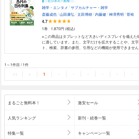
ビジネス・実用
/
雑学・エンタメ
サブカルチャー・雑学
/
/
/
/
/
斎藤成也
山田康弘
太田博樹
内藤健
神澤秀明
菅裕
4.7
1巻
1,870円 (税込)
※この商品はタブレットなど大きいディスプレイを備えた
に適しています。また、文字だけを拡大することや、文字
ト、検索、辞書の参照、引用などの機能が使用できません。 人類が初
日本列島にやってきたのは約４万年前。 日本列島のはじ
は、どんな生活をしていたのだろうか。 ゲノムを読むと
話題の「古ゲノム学」とは何か？ 研究者が「ゲノムを読
1～1件目
/
1件
日本列島人の起源と成立をさぐる研究プロジェクト「ヤポ
<<
<
1
・
・
・
・
・
・
のメンバーによる、珠玉の科学エッセイ集。 「一段落した調査現場で、私
は温かい缶コーヒーを飲みながら考えた。誰が一体なんの
を作ったのだろうか。なぜ中妻貝塚に作られたのか。これ
こから運ばれてきたのか。以前より浮かんでは消えていた
ぐるぐる巡る。」 ――山田康弘 〈第１章〉縄文時代を
まるごと無料本！
激安セール
「お酒に弱い、という遺伝的変異は、何かに強かったので
れは、何かはわからないけれど、何らかの感染症と関連す
か、と考える事は、それほど馬鹿げた空想ではない。十分
人気ランキング
新刊・続巻一覧
する仮説だ。それでは、東アジアでは、お酒に弱いことが
といえそうなのだろうか？」 ――太田博樹 〈第２章〉
とウンチの化石のゲノムから何がわかるか より 「ゲノムとは生き物の設
特集一覧
キャンペーン一覧
計図である。血液型がＡ型だったりＢ型だったり、目の色