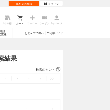
無料会員登録
ログイン
歴
My本棚
カート
フォロー
クーポン
Myページ
雑誌
はじめての方へ
ご利用ガイド
写真集
索結果
検索のヒント
・
・
・
>
>>