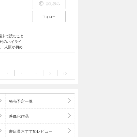
試し読み
フォロー
端末で読むこと
列のハイライ
めて
まりを築いた人々
何がわかるのか？
む理由」とは？
ネシアゲノム」
・
・
・
>
>>
ためにこんな墓
だけの人骨はど
謎が、頭の中を
「掘る」 より
発売予定一覧
はないか？ そ
るのではない
に検証するに値
映像化作品
、何に強かった
お酒に弱い遺伝子
書店員おすすめレビュー
が黒かったり青