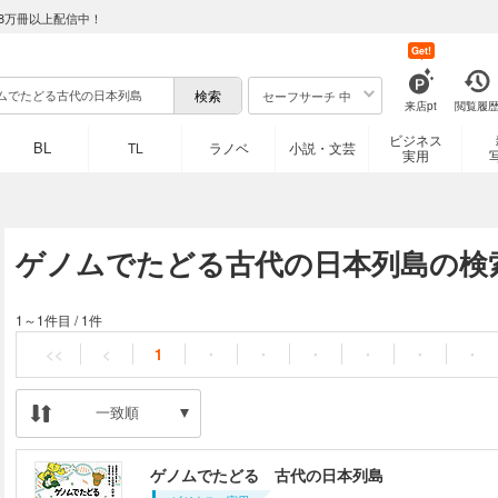
8万冊以上配信中！
Get!
セーフサーチ 中
来店pt
閲覧履
ビジネス
BL
TL
ラノベ
小説・文芸
実用
ゲノムでたどる古代の日本列島の検
1～1件目
/
1件
<<
<
1
・
・
・
・
・
・
一致順
ゲノムでたどる 古代の日本列島