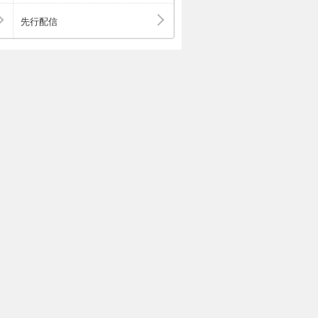
に違いがあるか
先行配信
てしまう（突然
れる。逆に言え
能力の違いが進
そういうことな
 より 「ウ
として用いられ始めた
るとされてい
であるという先
物の古さだけを
発祥では、とい
コラム〉漆の過
、その塩基配列を
？）」してあげ
れる。この場
NA配列を決定す
だろうか。 ――
り