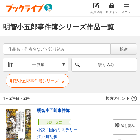
会員登録
ログイン
メニュー
明智小五郎事件簿シリーズ作品一覧
検索
一致順
絞り込み
×
明智小五郎事件簿シリーズ
1～2件目
/
2件
検索のヒント
明智小五郎事件簿
小説・文芸
試し読み
小説
/
国内ミステリー
江戸川乱歩