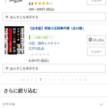
フォロー
4.3
495～836円 (税込)
あらすじを表示する
【合本版】明智小五郎事件簿（全12冊）
小説・文芸
試し読み
小説
/
国内ミステリー
江戸川乱歩
フォロー
-
8,261円 (税込)
あらすじを表示する
<<
<
1
・
・
・
>
>>
さらに絞り込む
ジャンル