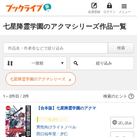
会員登録
ログイン
メニュー
七星降霊学園のアクマシリーズ作品一覧
検索
一致順
絞り込み
×
七星降霊学園のアクマシリーズ
1～2件目
/
2件
検索のヒント
【合本版】七星降霊学園のアクマ
ラノベ
試し読み
男性向けライトノベル
田口仙年堂
/
夕仁