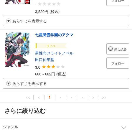
フォロー
-
3,520円 (税込)
あらすじを表示する
七星降霊学園のアクマ
ラノベ
試し読み
男性向けライトノベル
田口仙年堂
フォロー
3.0
660～682円 (税込)
あらすじを表示する
<<
<
1
・
・
・
>
>>
さらに絞り込む
ジャンル