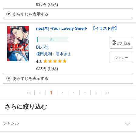
935円 (税込)
あらすじを表示する
nez[ネ] -Your Lovely Smell- 【イラスト付】
BL
試し読み
BL小説
榎田尤利
/
湖水きよ
フォロー
4.8
935円 (税込)
あらすじを表示する
<<
<
1
・
・
・
>
>>
さらに絞り込む
ジャンル