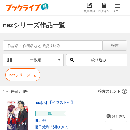
会員登録
ログイン
メニュー
nezシリーズ作品一覧
検索
一致順
絞り込み
×
nezシリーズ
1～4件目
/
4件
検索のヒント
nez[ネ] 【イラスト付】
BL
試し読み
BL小説
榎田尤利
/
湖水きよ