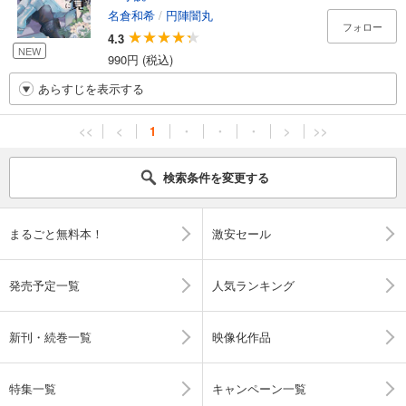
名倉和希
/
円陣闇丸
フォロー
4.3
NEW
990円 (税込)
あらすじを表示する
<<
<
1
・
・
・
>
>>
検索条件を変更する
まるごと無料本！
激安セール
発売予定一覧
人気ランキング
新刊・続巻一覧
映像化作品
特集一覧
キャンペーン一覧