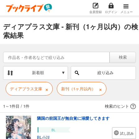
会員登録
ログイン
メニュー
ディアプラス文庫 - 新刊（1ヶ月以内）の検
索結果
検索
新着順
絞り込み
×
×
ディアプラス文庫
新刊（1ヶ月以内）
1～1件目
/
1件
検索のヒント
隣国の前国王が無自覚に溺愛してきます
BL
試し読み
BL小説