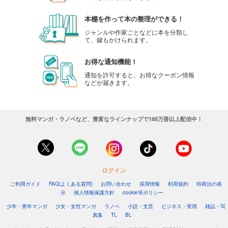
本棚を作って本の整理ができる！
ジャンルや作家ごとなどに本を分類し
て、鍵もかけられます。
お得な通知機能！
通知を許可すると、お得なクーポン情報
などが届きます。
無料マンガ・ラノベなど、豊富なラインナップで188万冊以上配信中！
ログイン
ご利用ガイド
FAQ(よくある質問)
お問い合わせ
採用情報
利用規約
特商法の表
示
個人情報保護方針
cookie等ポリシー
少年・青年マンガ
少女・女性マンガ
ラノベ
小説・文芸
ビジネス・実用
雑誌・写
真集
TL
BL