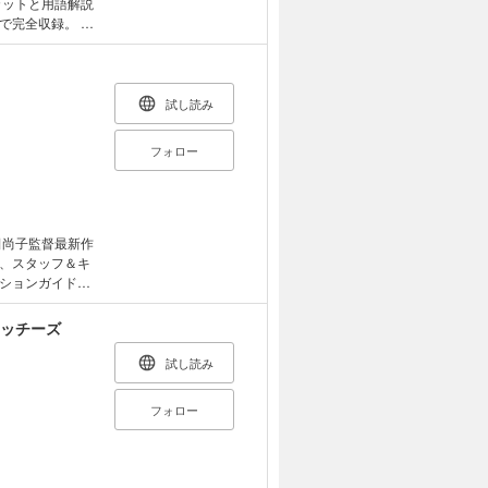
カットと用語解説
で完全収録。 主
ん原画の絵素材
ムSEED
も用意するなど、
録イン
試し読み
イン／大河原邦男
／西川貴教 エン
フォロー
ライン役／田中理
野 紘 シュラ・
／桑島法子 ル
森なな子 ム
笹沼 晃 アウ
、スタッフ＆キ
ドール役／上坂す
ションガイド。
だわった特別鼎
あかり（はしごだ
ウィッチーズ
音楽監督：牛尾憲
ラクターデザイ
試し読み
岡侑奈ほか20
道をていねいに紐
フォロー
紹介など、図版も