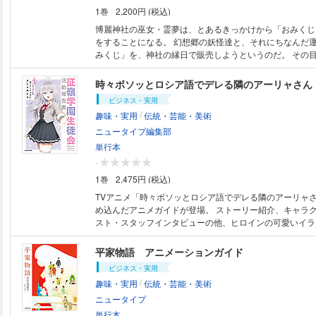
1巻
2,200円 (税込)
博麗神社の巫女・霊夢は、とあるきっかけから「おみくじ
をすることになる。 幻想郷の妖怪達と、それにちなんだ
みくじ」を、神社の縁日で販売しようというのだ。 その
りお金儲け…ではなく、とある異変の後始末のため特別な
頼が舞い込んだためだった――。 東方Projectのキャラク
場！ 幻想神主ZUNがまるごと一冊書き下ろしでお贈り
ビジネス・実用
の公式書籍。
/
趣味・実用
伝統・芸能・美術
ニュータイプ編集部
単行本
-
1巻
2,475円 (税込)
TVアニメ「時々ボソッとロシア語でデレる隣のアーリャ
め込んだアニメガイドが登場。 ストーリー紹介、キャラ
スト・スタッフインタビューの他、ヒロインの可愛いイラ
した豪華版。 また、原作者・燦々SUN先生のインタビュ
の誕生秘話も明らかに!? ＜収録内容＞ メインキャストインタビュー 天崎
平家物語 アニメーションガイド
滉平（久世政近役） 上坂すみれ（アリサ・ミハイロヴナ・
ビジネス・実用
和佳奈（周防有希役） 藤井ゆきよ（マリヤ・ミハイロヴナ
/
趣味・実用
伝統・芸能・美術
沢紗弥（君嶋綾乃役） メインスタッフインタビュー 監督・シリーズ構
成：伊藤良太 キャラクターデザイン・総作画監督：室田雄
ニュータイプ
訳・監修：Eugenio Uzhinin EDディレクター：桑野貴
単行本