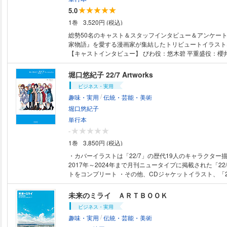
ー：新井孝介 原作・燦々SUN先生インタビュー キャラクター紹介 ストー
5.0
リー全12話紹介 OP＆ED紹介 イラスト＆原画収録 ※天崎滉平の「崎」の字
1巻
3,520円 (税込)
は、「たつさき」が正式表記となります。 ※桑野貴文の「
字体が正式表記となります。
総勢50名のキャスト＆スタッフインタビュー＆アンケート
家物語』を愛する漫画家が集結したトリビュートイラスト
【キャストインタビュー】 びわ役：悠木碧 平重盛役：櫻
王役：井上喜久子 徳子役：早見沙織 スペシャル対談／平
章×後白河法皇役：千葉繁 【キャストアンケート】 平維盛役：入野自由、
堀口悠紀子 22/7 Artworks
平資盛役：岡本信彦、平清経役：花江夏樹、平敦盛役：村
ビジネス・実用
役：檜山修之、平知盛役：木村昴、平重衡役：宮崎遊、高
/
趣味・実用
伝統・芸能・美術
宏太朗、源頼朝役：杉田智和、源義経役：梶裕貴、静御前
【トリビュートイラスト】 冬乃郁也、衿沢世衣子、うめ
堀口悠紀子
貴子、西村しのぶ 【スタッフインタビュー】 原作：古川日出男 歴史監
単行本
修：佐多芳彦 琵琶監修：後藤幸浩 音響監督：木村絵理子 音響効果：倉橋
-
裕宗 美術監督：久保友孝 撮影監督：出水田和人 色彩設計：橋本賢 動画監
1巻
3,850円 (税込)
督：今井翔太郎 編集：廣瀬清志 プロップデザイン：寺尾
絵コンテ：雪村愛、ちな、戸澤俊太郎、モコちゃん、長友
・カバーイラストは「22/7」の歴代19人のキャラクター描
（崎:本来はたつさき）、竹下良平、山代風我 プロデュー
2017年～2024年まで月刊ニュータイプに掲載された「22
史恵、チェ・ウニョン、尾崎紀子 制作座談会：崎田康平
トをコンプリート ・その他、CDジャケットイラスト、「22
彩子、神戸秀太（サイエンスSARU） オープニング：羊文学 エンディン
ャケットイラストなども掲載（なお、7・8thシングル、1
グ：agraph 音楽：牛尾憲輔 キャラクター原案：高野文子 脚本：吉田玲子
ケットに関しては宇木敦哉描き下ろし） ・堀口悠紀子×滝
未来のミライ ＡＲＴＢＯＯＫ
監督：山田尚子 （以上順不同、敬称略）
和（22/7）対談掲載
ビジネス・実用
/
趣味・実用
伝統・芸能・美術