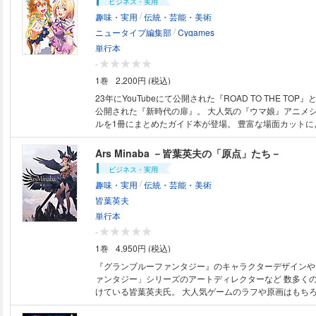
ビジネス・実用
/
趣味・実用
伝統・芸能・美術
/
ニュータイプ編集部
Cygames
単行本
-
1巻
2,200円 (税込)
23年にYouTubeにて公開された『ROAD TO THE TOP』
公開された『新時代の扉』。 大人気の『ウマ娘』アニメシ
ルを1冊にまとめたガイド本が登場。 豊富な場面カットに
紹介や、キャラクター設定画はプロップ設定と併せて掲載
ト・スタッフインタビューに原画・背景美術、そして『月
Ars Minaba －皆葉英夫の「原点」たち－
プ』掲載の版権絵も収録。 ファン待望の1冊です！ 【収録インタビュー】
ビジネス・実用
（キャスト） ・ナリタトップロード役／中村カンナ ・ア
/
趣味・実用
伝統・芸能・美術
／咲々木瞳 ・テイエムオペラオー役／徳井青空 ・ジャン
／藤本侑里 ・アグネスタキオン役／上坂すみれ ・マンハ
皆葉英夫
／小倉唯 ・ダンツフレーム役／福嶋晴菜 ・フジキセキ役
単行本
（スタッフ） ・アニメ『ウマ娘 プリティーダービー ROAD 
-
TOP』監督／廖程芝 ・アニメ『ウマ娘 プリティーダービー 
1巻
4,950円 (税込)
THE TOP 』、劇場版『ウマ娘 プリティーダービー 新時
ターデザイン・総作画監督／山崎淳 ・劇場版『ウマ娘 プ
『グランブルーファンタジー』のキャラクターデザインや
ー 新時代の扉』監督／山本健
ァンタジー」シリーズのアートディレクターなど 数多く
けている皆葉英夫氏。 大人気ゲームのラフや原画はもちろん、 ここでし
か見られない超貴重な「秘蔵タイトル」の資料も！ 初出イラスト満載の極