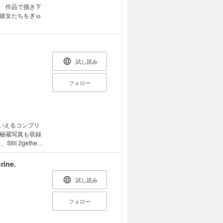
 作品で描き下
彼女たちをぎゅ
試し読み
フォロー
といえるコンプリ
、秘蔵写真も収録
 ファン待望のま
容となっていま
ine.
役のDrake、プ
試し読み
れドラマについ
フォロー