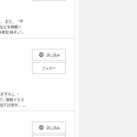
桑」の字は、旧
、 また、『平
などを掲載！
井孝宏 時子／祇
清盛役：玄田哲
瀬歩、平宗盛
倉天皇役：西山
試し読み
役：水瀬いのり
、小沢かな、志村
フォロー
憲治 各話演出・
孝和、江崎好絵
き下ろし ・
サー鼎談：竹内
/7」連載イラス
、進藤嵩平、番匠
/7 計算中」ジ
stアルバムのジャ
川みう役：西條
試し読み