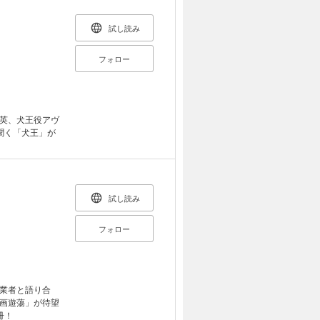
試し読み
フォロー
英、犬王役アヴ
聞く「犬王」が
試し読み
フォロー
業者と語り合
画遊蕩」が待望
冊！