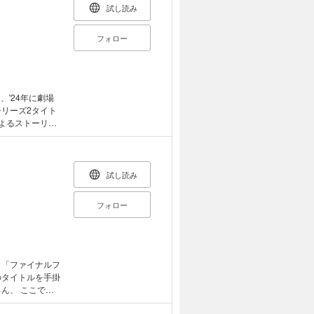
試し読み
フォロー
と、'24年に劇場
リーズ2タイト
よるストーリー
。 充実のキャス
刊ニュータイ
ドマイヤベガ役
試し読み
グルポケット役
ッタンカフェ役
フォロー
／松井恵理子
TO THE
ROAD TO
代の扉』キャラク
リティーダービ
 「ファイナルフ
のタイトルを手掛