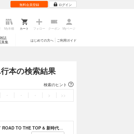
無料会員登録
ログイン
歴
My本棚
カート
フォロー
クーポン
Myページ
雑誌
はじめての方へ
ご利用ガイド
写真集
 単行本の検索結果
検索のヒント
・
・
・
>
>>
ウマ娘 プリティーダービー アニメーションガイド ROAD TO THE TOP & 新時代の扉