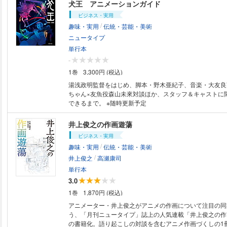
上アートを詰め込んだ、ファン垂涎の一冊です。
犬王 アニメーションガイド
ビジネス・実用
/
趣味・実用
伝統・芸能・美術
ニュータイプ
単行本
-
1巻
3,300円 (税込)
湯浅政明監督をはじめ、脚本・野木亜紀子、音楽・大友良
ちゃん×友魚役森山未來対談ほか、スタッフ＆キャストに
できるまで。 ※随時更新予定
井上俊之の作画遊蕩
ビジネス・実用
/
趣味・実用
伝統・芸能・美術
/
井上俊之
高瀬康司
単行本
3.0
1巻
1,870円 (税込)
アニメーター・井上俊之がアニメの作画について注目の同
う、「月刊ニュータイプ」誌上の人気連載「井上俊之の作
の書籍化。語り起こしの対談を含むアニメ作画づくしの1