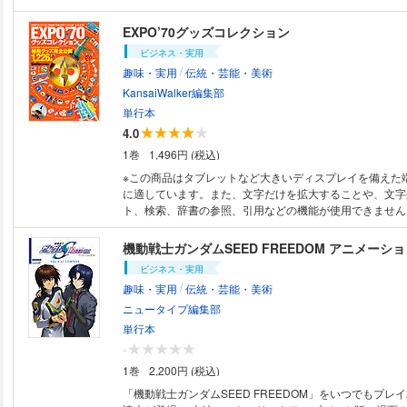
EXPO’70グッズコレクション
ビジネス・実用
/
趣味・実用
伝統・芸能・美術
KansaiWalker編集部
単行本
4.0
1巻
1,496円 (税込)
※この商品はタブレットなど大きいディスプレイを備えた
に適しています。また、文字だけを拡大することや、文字
ト、検索、辞書の参照、引用などの機能が使用できません。 EXPO'70
リオン特別展「大阪万博グッズ三昧！」公式ガイド。大阪
1万点収集したコレクター・白井達郎氏の秘蔵コレクショ
機動戦士ガンダムSEED FREEDOM アニメーションガ
ッジ、レコード、スタンプなど激レアものを中心に1000
ビジネス・実用
いる。また、白井氏が所有する「本物」の大阪万博の制服
/
趣味・実用
伝統・芸能・美術
園内に残るパビリオンの遺産なども紹介！
ニュータイプ編集部
単行本
-
1巻
2,200円 (税込)
「機動戦士ガンダムSEED FREEDOM」をいつでもプレ