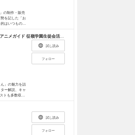
」の制作・販売
運勢を記した「お
目的はいつもの通
目的をもった依
ターが総登
時々ボソッとロシア語でデレる隣のアーリャさん アニメガイド 征嶺学園生徒会活動報告書
する、ファン必読
試し読み
フォロー
さん」の魅力を詰
クター解説、キャ
ストも多数収録
ーではロシデレ
九条役） 丸岡
・九条役） 会
試し読み
平 ロシア語翻
フォロー
文 プロデューサ