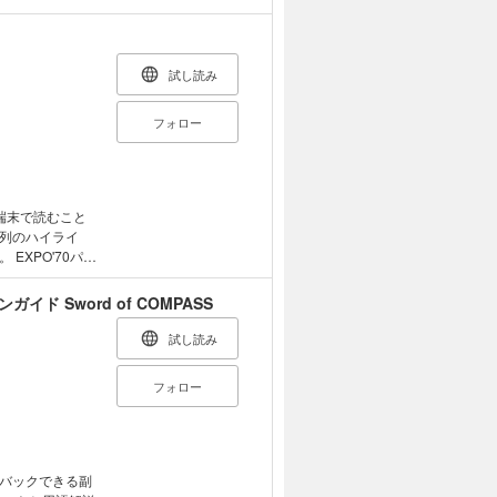
試し読み
フォロー
端末で読むこと
列のハイライ
パビ
万博グッズを約
ンから、ピンバ
イド Sword of COMPASS
点以上を収録して
企画や、万博公
試し読み
フォロー
イバックできる副