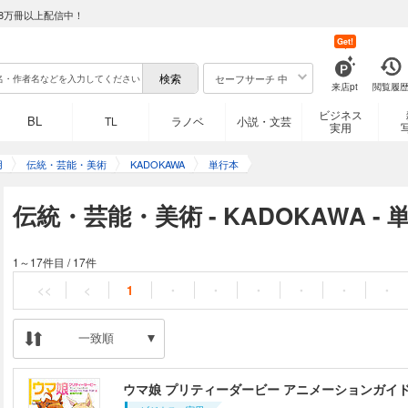
8万冊以上配信中！
Get!
セーフサーチ 中
来店pt
閲覧履
ビジネス
BL
TL
ラノベ
小説・文芸
実用
用
伝統・芸能・美術
KADOKAWA
単行本
伝統・芸能・美術 - KADOKAWA -
1～17件目
/
17件
<<
<
1
・
・
・
・
・
・
一致順