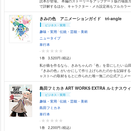
読本が登場。 本編のストーリーをアップデート版の場面
で詳解するほか、キャラクター・メカ設定画もフルカラー
要キャスト・スタッフのインタビューに加え、平井久司さ
も！ さらに「機動戦士ガンダムSEED」「機動戦士ガンダ
きみの色 アニメーションガイド tri-angle
DESTINY」の解説パートや、 スピンオフ作品のコラム
ビジネス・実用
これ一冊で「SEEDシリーズ」を網羅できる永久保存版です。 ＜収
/
趣味・実用
伝統・芸能・美術
タビュー＞ ◆STAFF 監督／福田己津央 メカニカルデザ
メカニカルアニメーションディレクター／重田 智 主題歌
ニュータイプ
ディングテーマ／See-Saw（梶浦由記／石川智晶） ◆CAST キラ・ヤマト
単行本
役／保志総一朗 アスラン・ザラ役／石田 彰 ラクス・ク
-
恵 シン・アスカ役／鈴村健一 オルフェ・ラム・タオ役／下
1巻
3,520円 (税込)
サーペンタイン役／中村悠一 アグネス・ギーベンラート役
ナマリア・ホーク役／坂本真綾 カガリ・ユラ・アスハ役／
私が曲を作るなら、きみちゃんの「色」を音にしたい 山田尚子監督最新作
ウ・ラ・フラガ役／子安武人 ディアッカ・エルスマン役／
『きみの色』がいかにして作り上げられたのかを記録する
ラ・マハ・ハイバル役／田村ゆかり イングリット・トラ
ャストへの取材をもとに作られた唯一無二の公式アニメー
みれ
山田尚子×吉田玲子×牛尾憲輔の鼎談をはじめ「3人」にこ
談を多数掲載。 ＜特別鼎談＞ キャスト 鈴川紗由×高石
島田フミカネ ART WORKS EXTRA ルミナス
か）×木戸大聖 監督：山田尚子×脚本：吉田玲子×音楽・
ビジネス・実用
輔 ほか、撮影、音響、制作など ＜インタビュー＞ キャ
/
趣味・実用
伝統・芸能・美術
ン・作画監督：小島崇史、美術総括：島田碧×美術監督：室
人以上の取材を敢行 ＜ストーリーガイド＞ 3人の歩んだ
島田フミカネ
解くストーリー紹介 そのほか、キャラクター紹介や美術
単行本
多数掲載
-
1巻
2,200円 (税込)