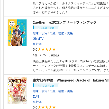
島田フミカネが描く「ルミナスウィッチーズ」が総集結！
ろされた彼女たちや、個人発信の彼女たち……さまざまな
ぎゅっと閉じ込めました！
2gether 公式コンプリートファンブック
ビジネス・実用
/
趣味・実用
伝統・芸能・美術
GMMTV
単行本
5.0
1巻
2,750円 (税込)
映画上映も果たしたタイBLドラマ「2gether」の決定版
ートファンブックが登場！ 100枚以上のスチールに加え
しているファン必見のビジュアルファンブックです。 また、Still 2gether
やPlay2gether、ファンミーティングの模様なども収録。
るっと丸ごと「2gether」が詰まった盛りだくさんの内
東方幻存神籤 Whispered Oracle of Hakurei Shr
す。 インタビューも豪華俳優陣が集結。サラワット役のBright、タイン役
ビジネス・実用
のWinをはじめ、マン役のMike、タイプ役のTopTap、ミル
/
趣味・実用
伝統・芸能・美術
ーコン役のFrankというメインキャストの皆様に、それぞ
てのアツい想いを語ってもらいました。
ZUN
単行本
5.0