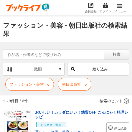
会員登録
ログイン
メニュー
ファッション・美容 - 朝日出版社の検索結
果
検索
一致順
絞り込み
×
×
ファッション・美容
朝日出版社
1～3件目
/
3件
検索のヒント
おいしい！カラダにいい！糖質OFF こんにゃく料理レ
シピ
ビジネス・実用
試し読み
暮らし・健康・美容
/
ファッション・美容