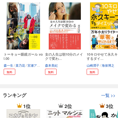
トーキョー眼鏡ガール vo
女の人生は朝10分のメイ
10キロやせて永久
l.00
クで変わ...
するダイ...
森一生
菜乃花
宮瀬アヤ
西谷麻糸呂
森本美紀
長谷川かすみ
増澤璃凜子
山崎潤子
海保博之
無料
無料
無料
ランキング
一覧
>>
1位
2位
3位