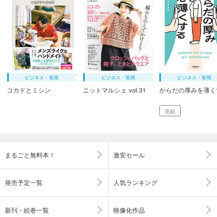
ビジネス・実用
ビジネス・実用
ビジネス・実用
コカドとミシン
ニットマルシェ vol.31
からだの厚みを薄く
完結
まるごと無料本！
激安セール
発売予定一覧
人気ランキング
新刊・続巻一覧
映像化作品