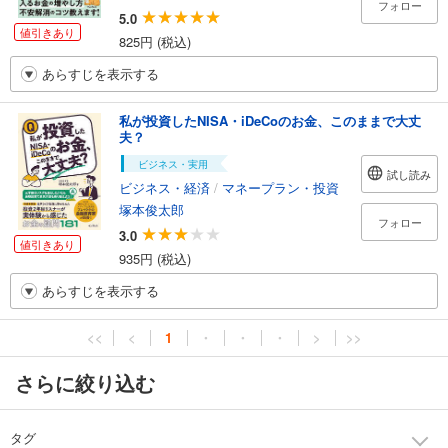
フォロー
5.0
値引きあり
825円 (税込)
あらすじを表示する
私が投資したNISA・iDeCoのお金、このままで大丈
夫？
ビジネス・実用
試し読み
ビジネス・経済
/
マネープラン・投資
塚本俊太郎
フォロー
3.0
値引きあり
935円 (税込)
あらすじを表示する
<<
<
1
・
・
・
>
>>
さらに絞り込む
タグ