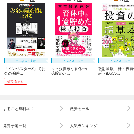
ビジネス・実用
ビジネス・実用
ビジネス・実用
『インベスターZ』でお
ママ投資家が育休中に１
改訂新版 株・投資
金の偏差...
億貯めた...
託・iDeCo...
値引きあり
まるごと無料本！
激安セール
発売予定一覧
人気ランキング