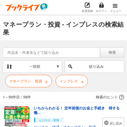
会員登録
ログイン
メニュー
マネープラン・投資 - インプレスの検索結
果
検索
一致順
絞り込み
×
×
マネープラン・投資
インプレス
1～56件目
/
56件
検索のヒント
いちからわかる！ 定年前後のお金と手続き 得する
働...
ビジネス・実用
試し読み
ビジネス・経済
/
マネープラン・投資