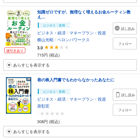
知識ゼロですが、無理なく増えるお金ルーティン教
え...
ビジネス・実用
試し読み
ビジネス・経済
/
マネープラン・投資
横山光昭
/
ペロンパワークス
フォロー
3.0
値引きあり
715円 (税込)
あらすじを表示する
巷の株入門書でもわからなかったあなたに
ビジネス・実用
試し読み
ビジネス・経済
/
マネープラン・投資
原彰宏
フォロー
-
308円 (税込)
あらすじを表示する