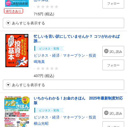
フォロー
-
値引きあり
715円 (税込)
あらすじを表示する
忙しいを言い訳にしていませんか？ コツがわかれば
誰...
ビジネス・実用
試し読み
ビジネス・経済
/
マネープラン・投資
鳴海真
フォロー
-
437円 (税込)
あらすじを表示する
いちからわかる！お金のきほん 2025年最新制度対応
版
ビジネス・実用
試し読み
ビジネス・経済
/
マネープラン・投資
横山光昭
フォロー