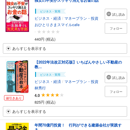
独女の不安がスッキリ消えるお金の話
ビジネス・実用
試し読み
ビジネス・経済
/
マネープラン・投資
おひとりさまスマイルcafe
フォロー
-
440円 (税込)
あらすじを表示する
【2022年法改正対応版】いちばんやさしい不動産の
教...
ビジネス・実用
試し読み
ビジネス・経済
/
マネープラン・投資
林秀行
フォロー
4.0
値引きあり
825円 (税込)
あらすじを表示する
年間70億円投資！ 行列ができる建築会社が実践す
る...