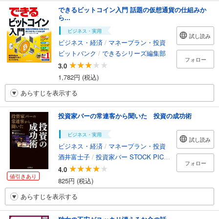
できるビットコイン入門 話題の仮想通貨の仕組みか
ら...
ビジネス・実用
試し読み
ビジネス・経済
/
マネープラン・投資
ビットバンク
/
できるシリーズ編集部
フォロー
3.0
1,782円 (税込)
あらすじを表示する
投資家バーの常連客から聞いた 投資の成功術
ビジネス・実用
試し読み
ビジネス・経済
/
マネープラン・投資
酒井富士子
/
投資家バー STOCK PICKERS
フォロー
4.0
値引きあり
825円 (税込)
あらすじを表示する