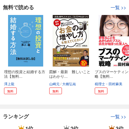
無料で読める
一覧
>>
理想の投資と結婚する方
図解・最新 難しいこと
ブスのマーケティン
法【無料...
はわかり...
略【無料...
澤上龍
山崎元
大橋弘祐
税理士・田村麻美
無料
無料
無料
ランキング
一覧
>>
1位
2位
3位