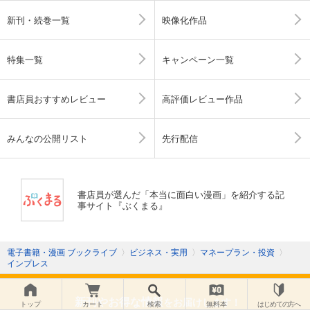
新刊・続巻一覧
映像化作品
特集一覧
キャンペーン一覧
書店員おすすめレビュー
高評価レビュー作品
みんなの公開リスト
先行配信
書店員が選んだ「本当に面白い漫画」を紹介する記
事サイト『ぶくまる』
電子書籍・漫画 ブックライブ
〉
ビジネス・実用
〉
マネープラン・投資
〉
インプレス
新刊やお得な情報
をお届けします！
トップ
カート
検索
無料本
はじめての方へ