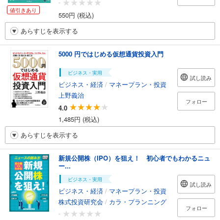
-
値引きあり
550円 (税込)
あらすじを表示する
5000 円ではじめる仮想通貨投資入門
ビジネス・実用
試し読み
ビジネス・経済
/
マネープラン・投資
上野義治
フォロー
4.0
1,485円 (税込)
あらすじを表示する
新規公開株（IPO）を狙え！ 初心者でもわかるニュ
ー...
ビジネス・実用
試し読み
ビジネス・経済
/
マネープラン・投資
株式投資研究会
/
カラ・プランニング
フォロー
-