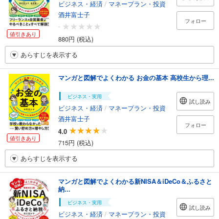
ビジネス・経済
/
マネープラン・投資
酒井富士子
フォロー
-
値引きあり
880円 (税込)
あらすじを表示する
マンガと図解でよくわかる お金の基本 高校生から理...
ビジネス・実用
試し読み
ビジネス・経済
/
マネープラン・投資
酒井富士子
フォロー
4.0
値引きあり
715円 (税込)
あらすじを表示する
マンガと図解でよくわかる新NISA＆iDeCo＆ふるさと
納...
ビジネス・実用
試し読み
ビジネス・経済
/
マネープラン・投資