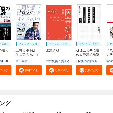
・実用
ビジネス・実用
ビジネス・実用
ビジネス・実用
ビ
の進化
上司と部下は、
医業承継
税理士と共に進
『丸
なぜすれちがう
める事業承継型
いを
の...
M...
け...
NC10Team
本田英貴
中村慎吾
余語光
日税経営情報センター
飯塚
日
で読む
無料で読む
無料で読む
無料で読む
キング