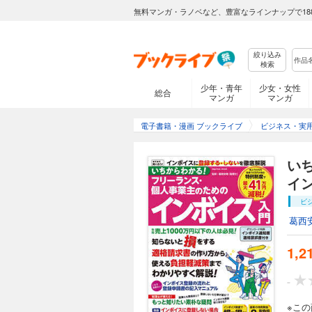
無料マンガ・ラノベなど、豊富なラインナップで18
絞り込み
検索
少年・青年
少女・女性
総合
マンガ
マンガ
電子書籍・漫画 ブックライブ
ビジネス・実
い
イ
ビ
葛西
1,2
-
※こ