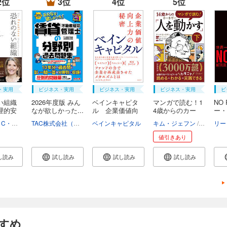
2位
3位
4位
5位
・実用
ビジネス・実用
ビジネス・実用
ビジネス・実用
ビ
い組織
2026年度版 みん
ベインキャピタ
マンガで読む！1
NO 
理的安
なが欲しかった...
ル 企業価値向
4歳からのカー
ー・
上...
ネ...
界...
エイミー・C・エドモンドソン
野津智子
TAC株式会社（社会保険労務士講座）
村瀬俊朗
ベインキャピタル
キム・ジェフン
デール・
値引きあり
し読み
試し読み
試し読み
試し読み
すめ