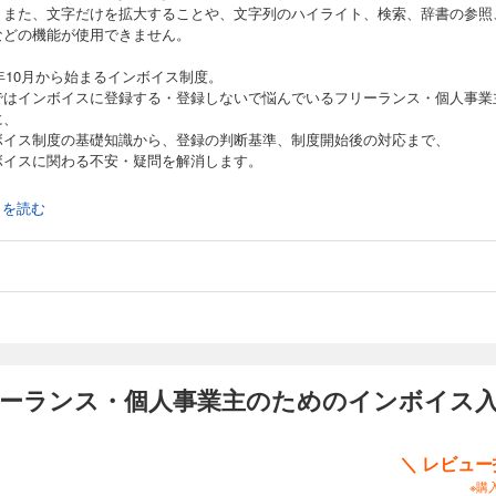
。また、文字だけを拡大することや、文字列のハイライト、検索、辞書の参照
などの機能が使用できません。
3年10月から始まるインボイス制度。
ではインボイスに登録する・登録しないで悩んでいるフリーランス・個人事業
に、
ボイス制度の基礎知識から、登録の判断基準、制度開始後の対応まで、
ボイスに関わる不安・疑問を解消します。
続きを読む
まで売上1000万円以下の事業者は原則、免税事業者として、
と一緒に受け取っていた消費税の納税義務はありませんでした。
し、インボイス（＝適格請求書）の登場によって、状況は一変します。
請求書を発行できるインボイス発行事業者に登録すると、
にかかわらず消費税の納税の負担が生じ、手元に残る現金が減ります。
、登録せずに免税事業者を続けると、発注元の取引先企業の税負担が増してし
す。
結果、発注数が減ったり無くなったりする可能性があるのです。
リーランス・個人事業主のためのインボイス入
では、まずはじめにインボイス制度や消費税制度についての基本知識を解説。
て、インボイスに登録する・登録しないを比較して、
＼ レビュ
ようなメリット・デメリットがあるのかわかりやすく解説します。
※購