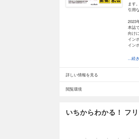
ます
引用
202
本誌
向け
イン
イン
...
これ
売上
しか
詳しい情報を見る
適格
閲覧環境
売上
一方
いま
その
いちからわかる！ フ
本誌
続い
どの