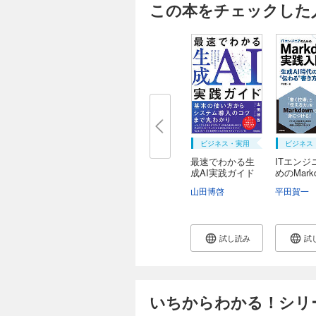
この本をチェックした
ビジネス・実用
ビジネス
最速でわかる生
ITエンジ
成AI実践ガイド
めのMark
実...
山田博啓
平田賀一
試し読み
試
いちからわかる！シリ