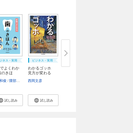
ジネス・実用
ビジネス・実用
でよくわか
わかるゴッホ
歯のきほ
見方が変わる
..
理...
和俊
隈部俊二
神光一郎
西岡文彦
中塚美智子
三上豊
試し読み
試し読み