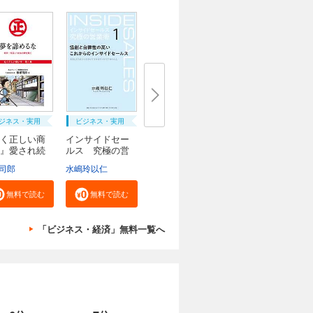
ジネス・実用
ビジネス・実用
く正しい商
インサイドセー
』愛され続
ルス 究極の営
業...
司郎
税ビジネスサービス
水嶋玲以仁
無料で読む
無料で読む
「ビジネス・経済」無料一覧へ