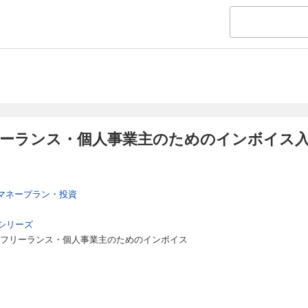
ず、インボイス登録の判断が行えるように登録基準についてもしっかり解説し
す。
上で「インボイス発行事業者になる」「免税事業者のままでいる」の2パター
け、
ぞれの立場で必要な手続きや活用できる制度などを解説しています。
ボイスをめぐるトラブルについても対処方法なども紹介しつつ、
ボイスへの登録の判断だけでなく、制度開始後も長く使える内容になっていま
にインボイス制度開始後にすぐに使える便利な書式データのダウンロード特典
リーランス・個人事業主のためのインボイス入
ーランス・個人事業主の税負担が大きく軽減する、
の特例制度もばっちり解説したインボイス本の決定版です。
マネープラン・投資
シリーズ
 フリーランス・個人事業主のためのインボイス