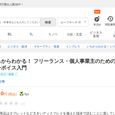
8万冊以上配信中！
Get!
セーフサーチ 中
来店pt
閲覧履
ビジネス
BL
TL
ラノベ
小説・文芸
実用
用
ビジネス・経済
マネープラン・投資
インプレス
いちからわかる！シリ
ちからわかる！ フリーランス・個人事業主のため
ンボイス入門
ジネス・実用
安寿
10
円 (税込)
6
pt
0件
の商品はタブレットなど大きいディスプレイを備えた端末で読むことに適して