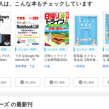
人は、こんな本もチェックしています
・実用
ビジネス・実用
ビジネス・実用
ビジネス・実用
ビ
ニアのた
できるGoogle No
日帰りドライブ
新装版 キクタン
図解
down
tebookLM 可
ぴあ静岡版2024-
英会話【海外旅...
る 
能...
2...
ん：.
清水理史
できるシリーズ編集部
ぴあ
一杉武史
柿本
し読み
試し読み
試し読み
試し読み
ーズ の最新刊