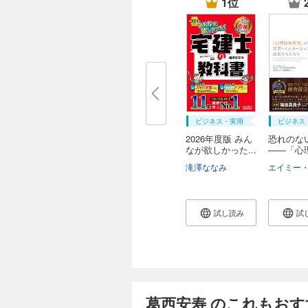
1位
ビジネス・実用
ビジネス
2026年度版 みん
恐れのな
なが欲しかった...
――「心
全...
滝澤ななみ
試し読み
試
葛西安寿 のこれもおす