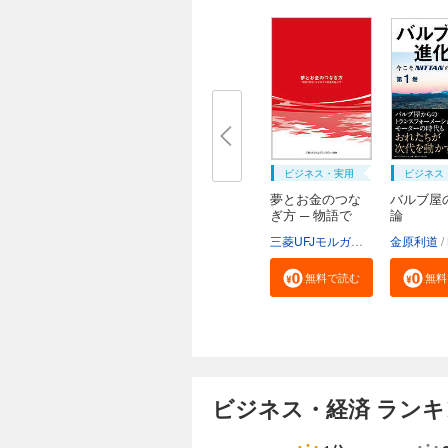
ビジネス・実用
ビジネス
夢とお金のつな
バルブ屋
ぎ方 ─ 物語で
論
読...
三菱UFJモルガン・スタンレー証券株式会社
金原利道
無料で読む
無料
ビジネス・経済 ラン