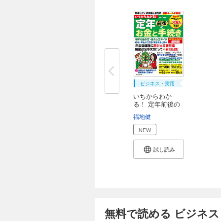
ビジネス・実用
いちからわか
る！ 定年前後の
お...
福地健
NEW
試し読み
無料で読める ビジネス