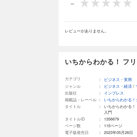
-
迷わ
いま
その
で分
それ
レビューがありません。
イン
イン
す。
さら
いちからわかる！ フ
き。
フリ
カテゴリ
：
ビジネス・実用
最新
ジャンル
：
ビジネス・経済
/
出版社
：
インプレス
掲載誌・レーベル
：
いちからわかる！
タイトル
：
いちからわかる！
入門
タイトルID
：
1356679
ページ数
：
115ページ
電子版発売日
：
2023年05月26日