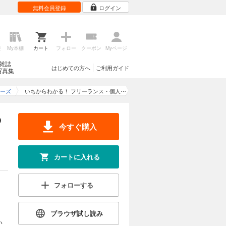
無料会員登録
ログイン
歴
My本棚
カート
フォロー
クーポン
Myページ
雑誌
はじめての方へ
ご利用ガイド
写真集
ーズ
いちからわかる！ フリーランス・個人
事業主のためのインボイス入門
の
今すぐ購入
カートに入れる
フォローする
ブラウザ試し読み
い