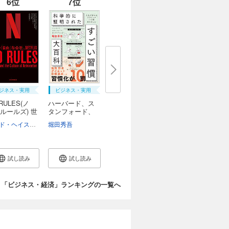
6位
7位
ジネス・実用
ビジネス・実用
RULES(ノ
ハーバード、ス
ルールズ) 世
タンフォード、
オ...
カーネギー・東京・トレーニング
リード・ヘイスティングス
堀田秀吾
エリン・メイヤー
金光英実
土方奈美
試し読み
試し読み
「ビジネス・経済」ランキングの一覧へ