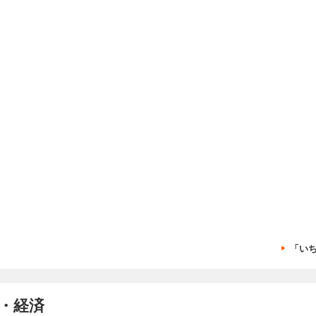
「い
・経済