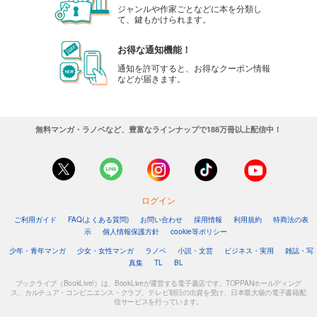
ジャンルや作家ごとなどに本を分類し
て、鍵もかけられます。
お得な通知機能！
通知を許可すると、お得なクーポン情報
などが届きます。
無料マンガ・ラノベなど、豊富なラインナップで188万冊以上配信中！
ログイン
ご利用ガイド
FAQ(よくある質問)
お問い合わせ
採用情報
利用規約
特商法の表
示
個人情報保護方針
cookie等ポリシー
少年・青年マンガ
少女・女性マンガ
ラノベ
小説・文芸
ビジネス・実用
雑誌・写
真集
TL
BL
ブックライブ（BookLive!）は、BookLiveが運営する電子書店です。TOPPANホールディング
ス、カルチュア・コンビニエンス・クラブ、テレビ朝日の出資を受け、日本最大級の電子書籍配
信サービスを行っています。