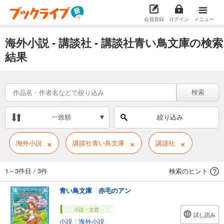
会員登録
ログイン
メニュー
海外小説 - 講談社 - 講談社青い鳥文庫の検索
結果
検索
一致順
絞り込み
×
×
×
海外小説
講談社青い鳥文庫
講談社
1～3件目
/
3件
検索のヒント
青い鳥文庫 赤毛のアン
小説・文芸
試し読み
小説
/
海外小説