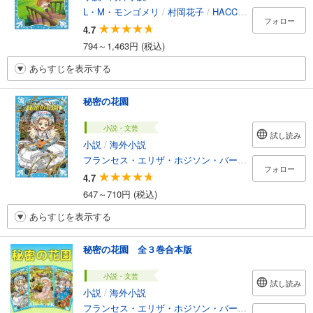
L・M・モンゴメリ
/
村岡花子
/
HACCAN
フォロー
4.7
794～1,463円 (税込)
あらすじを表示する
秘密の花園
小説・文芸
試し読み
小説
/
海外小説
フランセス・エリザ・ホジソン・バーネット
/
谷口由美
フォロー
4.7
647～710円 (税込)
あらすじを表示する
秘密の花園 全３巻合本版
小説・文芸
試し読み
小説
/
海外小説
フランセス・エリザ・ホジソン・バーネット
/
谷口由美