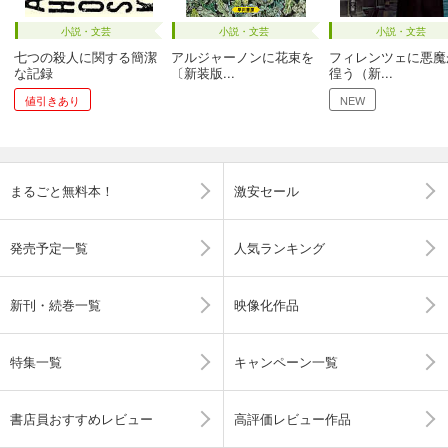
小説・文芸
小説・文芸
小説・文芸
七つの殺人に関する簡潔
アルジャーノンに花束を
フィレンツェに悪魔
な記録
〔新装版...
徨う（新...
値引きあり
NEW
まるごと無料本！
激安セール
発売予定一覧
人気ランキング
新刊・続巻一覧
映像化作品
特集一覧
キャンペーン一覧
書店員おすすめレビュー
高評価レビュー作品