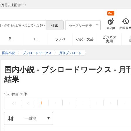
8万冊以上配信中！
Get!
セーフサーチ 中
来店pt
閲覧履
ビジネス
BL
TL
ラノベ
小説・文芸
実用
国内小説
ブシロードワークス
月刊ブシロード
国内小説 - ブシロードワークス - 
結果
1～3件目
/
3件
<<
<
1
・
・
・
・
・
・
一致順