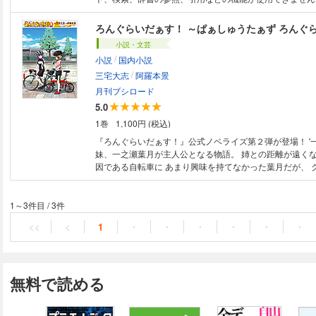
プロデューサー：中村 航と D4DJキャラクターデザイン：
リリカルリリィの短編小説集 ※電子版には音源ダウンロー
ろんぐらいだぁす！ ～ぱぁしゅうたぁず ろんぐ
ません。
小説・文芸
/
小説
国内小説
/
三宅大志
阿羅本景
月刊ブシロード
5.0
1巻
1,100円 (税込)
『ろんぐらいだぁす！』公式ノベライズ第２弾が登場！ '
妹、一之瀬葉月が主人公となる物語。 姉との距離が遠くなってしまった原
因である自転車に あまり興味を持てなかった葉月だが、 
四方田八重とのサイクリングをきっかけに、 徐々に自転
めて行くことになる。 クラスメイトの倉田恵美とも、サイクリングに行く
ようになり、 ますます充実していく、サイクルライフ♪ 
1～3件目
/
3件
に走りに行こう？ イラストは三宅大志先生が担当！ 『ろんぐらいだぁ
<<
<
1
・
・
・
・
・
・
す！』公式ノベライズ、第2巻が登場です!!
無料で読める