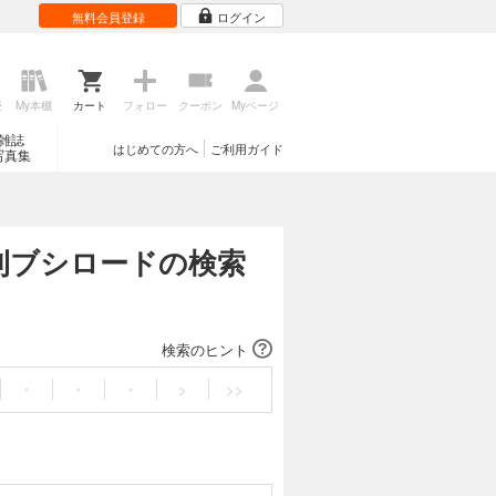
無料会員登録
ログイン
歴
My本棚
カート
フォロー
クーポン
Myページ
雑誌
はじめての方へ
ご利用ガイド
写真集
月刊ブシロードの検索
検索のヒント
・
・
・
>
>>