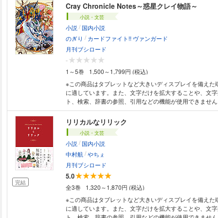
Cray Chronicle Notes～惑星クレイ物語～
小説・文芸
/
小説
国内小説
/
のぎり
カードファイト!! ヴァンガード
月刊ブシロード
-
1～5巻
1,500～1,799円 (税込)
※この商品はタブレットなど大きいディスプレイを備えた
に適しています。また、文字だけを拡大することや、文字
ト、検索、辞書の参照、引用などの機能が使用できません。 「カード
イト!! ヴァンガード」オリジナルユニット小説『惑星ク
本化!! G編の物語やユニット解説がまとめて1冊に！さら
リリカルなリリック
よる書き下ろしも収録！
小説・文芸
/
小説
国内小説
/
中村航
やちぇ
月刊ブシロード
5.0
完結
全3巻
1,320～1,870円 (税込)
※この商品はタブレットなど大きいディスプレイを備えた
に適しています。また、文字だけを拡大することや、文字
ト、検索、辞書の参照、引用などの機能が使用できません。 小説家・