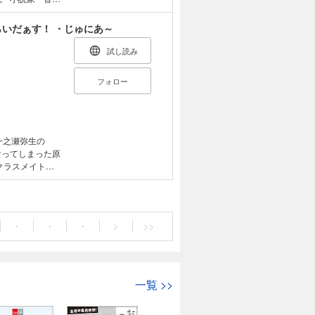
やちぇ が贈る
ドカードはつき
らいだぁす！ ・じゅにあ～
試し読み
フォロー
一之瀬弥生の
クラスメイト・
車の楽しさに目覚
今度の週末はどこ
・
・
・
>
>>
一覧
>>