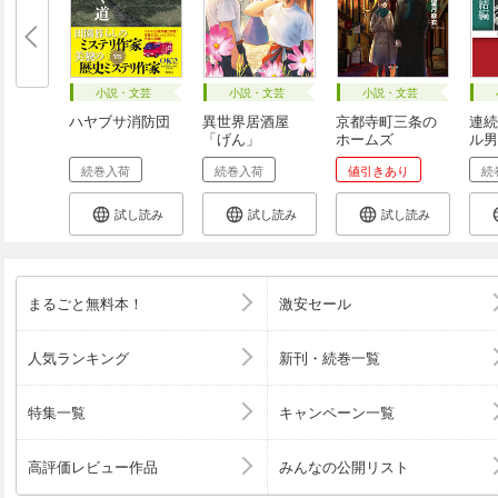
小説・文芸
小説・文芸
小説・文芸
ハヤブサ消防団
異世界居酒屋
京都寺町三条の
連続
「げん」
ホームズ
ル男
続巻入荷
続巻入荷
値引きあり
続
試し読み
試し読み
試し読み
まるごと無料本！
激安セール
人気ランキング
新刊・続巻一覧
特集一覧
キャンペーン一覧
高評価レビュー作品
みんなの公開リスト