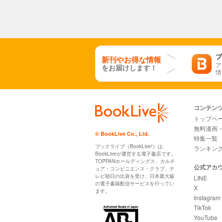
ブ
新刊やお得な情報
ア
をお届けします！
情
コンテン
トップペ
無料漫画
© BookLive Co., Ltd.
特集一覧
ブックライブ（BookLive!）は、
ランキン
BookLiveが運営する電子書店です。
TOPPANホールディングス、カルチ
公式アカ
ュア・コンビニエンス・クラブ、テ
レビ朝日の出資を受け、日本最大級
LINE
の電子書籍配信サービスを行ってい
X
ます。
Instagram
TikTok
YouTube