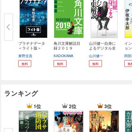
プラチナデータ
角川文庫解説目
山川健一自身に
イン
＜ライト版＞
録２０１９
よるデジタル全
ョン
集...
ン...
東野圭吾
KADOKAWA
山川健一
阿部
無料
無料
無料
無
ランキング
1位
2位
3位