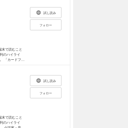
試し読み
フォロー
端末で読むこと
列のハイライ
ファ
レイ物語』が単行
に、のぎり先生に
試し読み
フォロー
端末で読むこと
列のハイライ
音楽