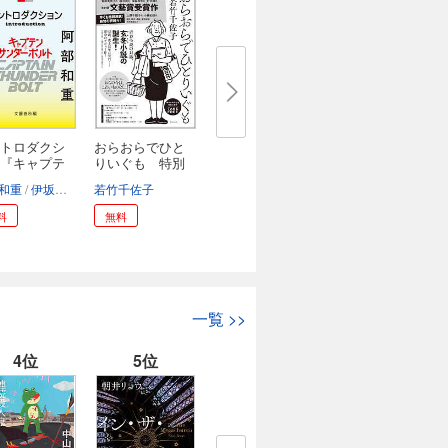
トロダクシ
おらおらでひと
『キャプテ
りいぐも 特別
小...
和重
伊坂幸太郎
若竹千佐子
料
無料
一覧
>>
4位
5位